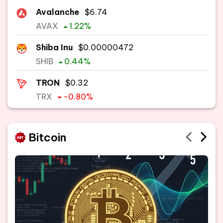
Avalanche
$
6.74
AVAX
1.22
%
Shiba Inu
$
0.00000472
SHIB
0.44
%
TRON
$
0.32
TRX
-0.80
%
Bitcoin