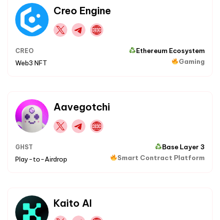
Creo Engine
Ethereum Ecosystem
CREO
Gaming
Web3 NFT
Aavegotchi
Base Layer 3
GHST
Smart Contract Platform
Play-to-Airdrop
Kaito AI