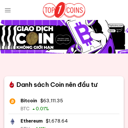
Bỏ
qua
nội
dung
Danh sách Coin nên đầu tư
Bitcoin
$
63,111.35
BTC
0.01
%
Ethereum
$
1,678.64