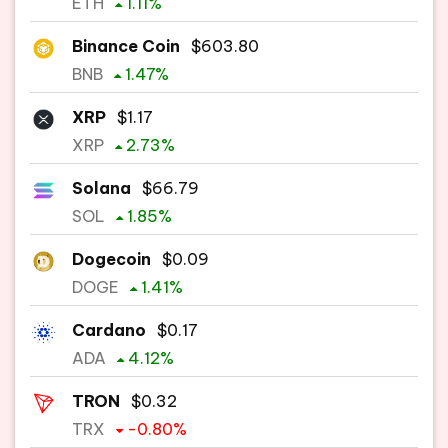
ETH
1.11
%
Binance Coin
$
603.80
BNB
1.47
%
XRP
$
1.17
XRP
2.73
%
Solana
$
66.79
SOL
1.85
%
Dogecoin
$
0.09
DOGE
1.41
%
Cardano
$
0.17
ADA
4.12
%
TRON
$
0.32
TRX
-0.80
%