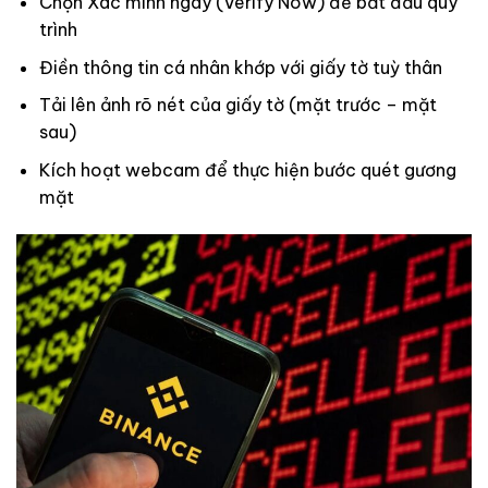
Chọn Xác minh ngay (Verify Now) để bắt đầu quy
trình
Điền thông tin cá nhân khớp với giấy tờ tuỳ thân
Tải lên ảnh rõ nét của giấy tờ (mặt trước – mặt
sau)
Kích hoạt webcam để thực hiện bước quét gương
mặt