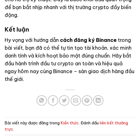
để bạn bắt nhịp nhanh với thị trường crypto đầy biến
động.
Kết luận
Hy vọng với hướng dẫn
cách đăng ký Binance
trong
bài viết, bạn đã có thể tự tin tạo tài khoản, xác minh
danh tính và kích hoạt bảo mật đúng chuẩn. Hãy bắt
đầu hành trình đầu tư crypto an toàn và hiệu quả
ngay hôm nay cùng Binance – sàn giao dịch hàng đầu
thế giới.
Bài viết này được đăng trong
Kiến thức
. Đánh dấu
liên kết thường
trực
.