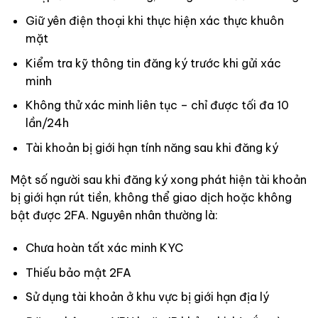
Giữ yên điện thoại khi thực hiện xác thực khuôn
mặt
Kiểm tra kỹ thông tin đăng ký trước khi gửi xác
minh
Không thử xác minh liên tục – chỉ được tối đa 10
lần/24h
Tài khoản bị giới hạn tính năng sau khi đăng ký
Một số người sau khi đăng ký xong phát hiện tài khoản
bị giới hạn rút tiền, không thể giao dịch hoặc không
bật được 2FA. Nguyên nhân thường là:
Chưa hoàn tất xác minh KYC
Thiếu bảo mật 2FA
Sử dụng tài khoản ở khu vực bị giới hạn địa lý