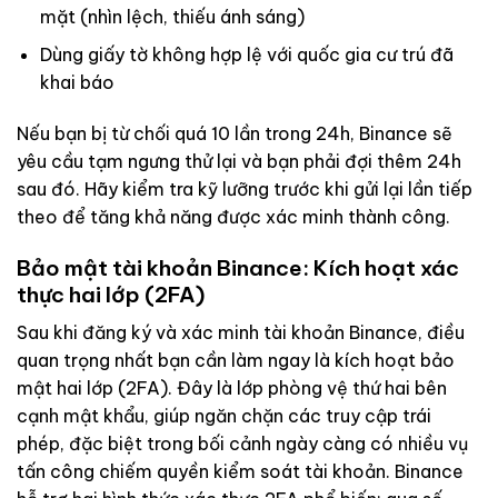
mặt (nhìn lệch, thiếu ánh sáng)
Dùng giấy tờ không hợp lệ với quốc gia cư trú đã
khai báo
Nếu bạn bị từ chối quá 10 lần trong 24h, Binance sẽ
yêu cầu tạm ngưng thử lại và bạn phải đợi thêm 24h
sau đó. Hãy kiểm tra kỹ lưỡng trước khi gửi lại lần tiếp
theo để tăng khả năng được xác minh thành công.
Bảo mật tài khoản Binance: Kích hoạt xác
thực hai lớp (2FA)
Sau khi đăng ký và xác minh tài khoản Binance, điều
quan trọng nhất bạn cần làm ngay là kích hoạt bảo
mật hai lớp (2FA). Đây là lớp phòng vệ thứ hai bên
cạnh mật khẩu, giúp ngăn chặn các truy cập trái
phép, đặc biệt trong bối cảnh ngày càng có nhiều vụ
tấn công chiếm quyền kiểm soát tài khoản. Binance