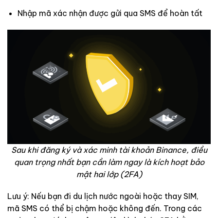
Nhập mã xác nhận được gửi qua SMS để hoàn tất
Sau khi đăng ký và xác minh tài khoản Binance, điều
quan trọng nhất bạn cần làm ngay là kích hoạt bảo
mật hai lớp (2FA)
Lưu ý: Nếu bạn đi du lịch nước ngoài hoặc thay SIM,
mã SMS có thể bị chậm hoặc không đến. Trong các