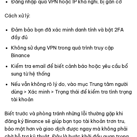
Đăng nhập qua VPN hoặc IP khả nghi, bị gắn cờ
Cách xử lý:
Đảm bảo bạn đã xác minh danh tính và bật 2FA
đầy đủ
Không sử dụng VPN trong quá trình truy cập
Binance
Kiểm tra email để biết cảnh báo hoặc yêu cầu bổ
sung từ hệ thống
Nếu vẫn không rõ lý do, vào mục Trung tâm người
dùng > Xác minh > Trạng thái để kiểm tra tình trạng
tài khoản
Biết trước và phòng tránh những lỗi thường gặp khi
đăng ký Binance sẽ giúp bạn tạo tài khoản trơn tru,
bảo mật hơn và giao dịch được ngay mà không phải
chờ hỗ trợ kỹ thuật. Đây là bước khởi đầu quan trọng