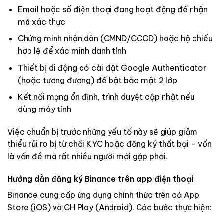
Email hoặc số điện thoại đang hoạt động để nhận
mã xác thực
Chứng minh nhân dân (CMND/CCCD) hoặc hộ chiếu
hợp lệ để xác minh danh tính
Thiết bị di động có cài đặt Google Authenticator
(hoặc tương đương) để bật bảo mật 2 lớp
Kết nối mạng ổn định, trình duyệt cập nhật nếu
dùng máy tính
Việc chuẩn bị trước những yếu tố này sẽ giúp giảm
thiểu rủi ro bị từ chối KYC hoặc đăng ký thất bại – vốn
là vấn đề mà rất nhiều người mới gặp phải.
Hướng dẫn đăng ký Binance trên app điện thoại
Binance cung cấp ứng dụng chính thức trên cả App
Store (iOS) và CH Play (Android). Các bước thực hiện: