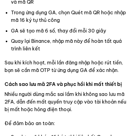
và mã QR
Trong ứng dụng GA, chọn Quét mã QR hoặc nhập
mã 16 ký tự thủ công
GA sẽ tạo mã 6 số, thay đổi mỗi 30 giây
Quay lại Binance, nhập mã này để hoàn tất quá
trình liên kết
Sau khi kích hoạt, mỗi lần đăng nhập hoặc rút tiền,
bạn sẽ cần mã OTP từ ứng dụng GA để xác nhận.
Cách sao lưu mã 2FA và phục hồi khi mất thiết bị
Nhiều người dùng mắc sai lầm khi không sao lưu mã
2FA, dẫn đến mất quyền truy cập vào tài khoản nếu
bị mất hoặc hỏng điện thoại.
Để đảm bảo an toàn: