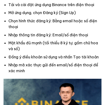
Tải và cài đặt ứng dụng Binance trên điện thoại
Mở ứng dụng, chọn Đăng ký (Sign Up)
Chọn hình thức đăng ký: Bằng email hoặc số điện
thoại
Nhập thông tin đăng ký: Email/số điện thoại
Mật khẩu đủ mạnh (tối thiểu 8 ký tự, gồm chữ hoa
và số)
Đồng ý điều khoản sử dụng và nhấn Tạo tài khoản
Nhập mã xác thực gửi đến email/số điện thoại để
xác minh