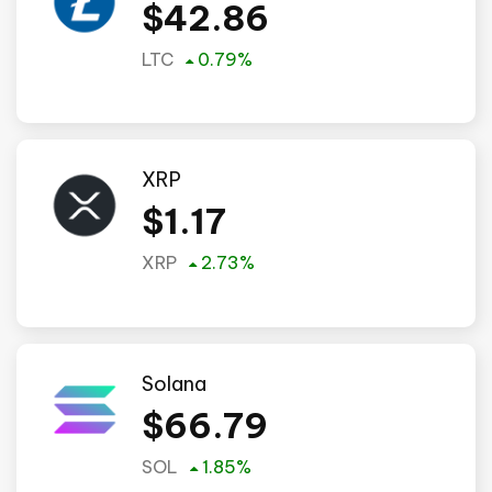
$
42.86
LTC
0.79
%
XRP
$
1.17
XRP
2.73
%
Solana
$
66.79
SOL
1.85
%