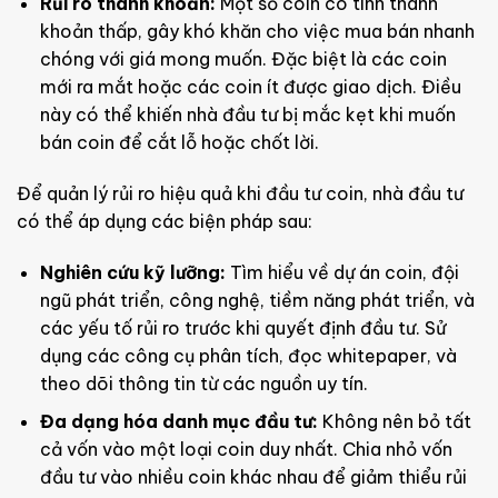
Rủi ro thanh khoản:
Một số coin có tính thanh
khoản thấp, gây khó khăn cho việc mua bán nhanh
chóng với giá mong muốn. Đặc biệt là các coin
mới ra mắt hoặc các coin ít được giao dịch. Điều
này có thể khiến nhà đầu tư bị mắc kẹt khi muốn
bán coin để cắt lỗ hoặc chốt lời.
Để quản lý rủi ro hiệu quả khi đầu tư coin, nhà đầu tư
có thể áp dụng các biện pháp sau:
Nghiên cứu kỹ lưỡng:
Tìm hiểu về dự án coin, đội
ngũ phát triển, công nghệ, tiềm năng phát triển, và
các yếu tố rủi ro trước khi quyết định đầu tư. Sử
dụng các công cụ phân tích, đọc whitepaper, và
theo dõi thông tin từ các nguồn uy tín.
Đa dạng hóa danh mục đầu tư:
Không nên bỏ tất
cả vốn vào một loại coin duy nhất. Chia nhỏ vốn
đầu tư vào nhiều coin khác nhau để giảm thiểu rủi