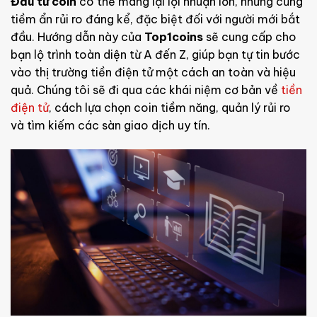
Đầu tư coin
có thể mang lại lợi nhuận lớn, nhưng cũng
tiềm ẩn rủi ro đáng kể, đặc biệt đối với người mới bắt
đầu. Hướng dẫn này của
Top1coins
sẽ cung cấp cho
bạn lộ trình toàn diện từ A đến Z, giúp bạn tự tin bước
vào thị trường tiền điện tử một cách an toàn và hiệu
quả. Chúng tôi sẽ đi qua các khái niệm cơ bản về
tiền
điện tử
, cách lựa chọn coin tiềm năng, quản lý rủi ro
và tìm kiếm các sàn giao dịch uy tín.