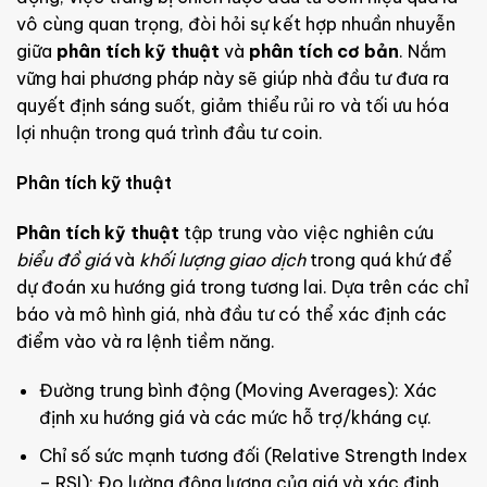
vô cùng quan trọng, đòi hỏi sự kết hợp nhuần nhuyễn
giữa
phân tích kỹ thuật
và
phân tích cơ bản
. Nắm
vững hai phương pháp này sẽ giúp nhà đầu tư đưa ra
quyết định sáng suốt, giảm thiểu rủi ro và tối ưu hóa
lợi nhuận trong quá trình đầu tư coin.
Phân tích kỹ thuật
Phân tích kỹ thuật
tập trung vào việc nghiên cứu
biểu đồ giá
và
khối lượng giao dịch
trong quá khứ để
dự đoán xu hướng giá trong tương lai. Dựa trên các chỉ
báo và mô hình giá, nhà đầu tư có thể xác định các
điểm vào và ra lệnh tiềm năng.
Đường trung bình động (Moving Averages): Xác
định xu hướng giá và các mức hỗ trợ/kháng cự.
Chỉ số sức mạnh tương đối (Relative Strength Index
– RSI): Đo lường động lượng của giá và xác định