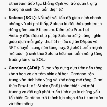
Ethereum tiếp tục khẳng định vai trò quan trọng
trong hệ sinh thái tiền điện tử.
Solana (SOL):
Nổi bật với tốc độ giao dịch nhanh
chóng và chi phí thấp, Solana là đối thủ cạnh tranh
đáng gờm của Ethereum. Kiến trúc Proof of
History độc đáo cho phép Solana xử lý hàng nghìn
giao dịch mỗi giây, thu hút nhiều dự án DApps và
NFT chuyển sang nền tảng này. Sự phát triển mạnh
mẽ của hệ sinh thái Solana hứa hẹn tiềm năng tăng
trưởng lớn cho SOL.
Cardano (ADA):
Được xây dựng dựa trên nền tảng
khoa học và có tầm nhìn dài hạn, Cardano tập
trung vào tính bền vững và khả năng mở rộng. Giao
thức Proof-of-Stake (PoS) thân thiện với môi
trường và đội ngũ phát triển tích cực là những yếu
tố khiến Cardano trở thành lựa chọn đầu tư an toàn
và tiềm năng.