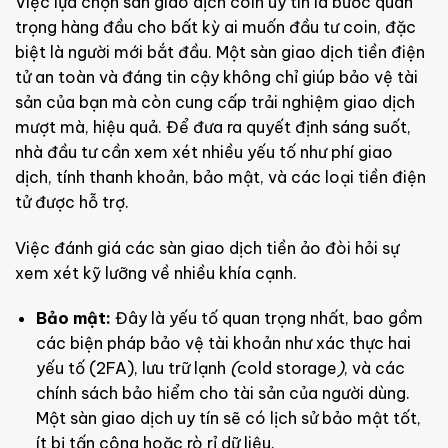
Việc lựa chọn sàn giao dịch coin uy tín là bước quan
trọng hàng đầu cho bất kỳ ai muốn đầu tư coin, đặc
biệt là người mới bắt đầu. Một sàn giao dịch tiền điện
tử an toàn và đáng tin cậy không chỉ giúp bảo vệ tài
sản của bạn mà còn cung cấp trải nghiệm giao dịch
mượt mà, hiệu quả. Để đưa ra quyết định sáng suốt,
nhà đầu tư cần xem xét nhiều yếu tố như phí giao
dịch, tính thanh khoản, bảo mật, và các loại tiền điện
tử được hỗ trợ.
Việc đánh giá các sàn giao dịch tiền ảo đòi hỏi sự
xem xét kỹ lưỡng về nhiều khía cạnh.
Bảo mật:
Đây là yếu tố quan trọng nhất, bao gồm
các biện pháp bảo vệ tài khoản như xác thực hai
yếu tố (2FA), lưu trữ lạnh
(
cold storage
)
, và các
chính sách bảo hiểm cho tài sản của người dùng.
Một sàn giao dịch uy tín sẽ có lịch sử bảo mật tốt,
ít bị tấn công hoặc rò rỉ dữ liệu.