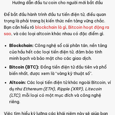
Hướng dẫn đầu tư coin cho người mới bắt đầu
Để bắt đầu hành trình đầu tư tiền điện tử, điều quan
trọng là phải trang bị kiến thức nền tảng vững chắc.
Bạn cần hiểu rõ
blockchain là gì
,
Bitcoin hoạt động ra
sao
, và các loại altcoin khác nhau có đặc điểm gì.
Blockchain:
Công nghệ sổ cái phân tán, nền tảng
của hầu hết các loại tiền điện tử, đảm bảo tính
minh bạch và bảo mật cho các giao dịch.
Bitcoin (BTC):
Đồng tiền điện tử đầu tiên và phổ
biến nhất, được xem là “vàng kỹ thuật số”.
Altcoin:
Các loại tiền điện tử khác ngoài Bitcoin, ví
dụ như
Ethereum (ETH), Ripple (XRP), Litecoin
(LTC)
, mỗi loại có một mục đích và công nghệ
riêng.
Việc tìm hiểu kỹ lưỡng các khái niệm này sẽ giúp bạn