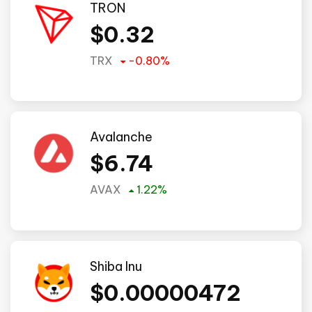
TRON
$
0.32
TRX
-0.80
%
Avalanche
$
6.74
AVAX
1.22
%
Shiba Inu
$
0.00000472