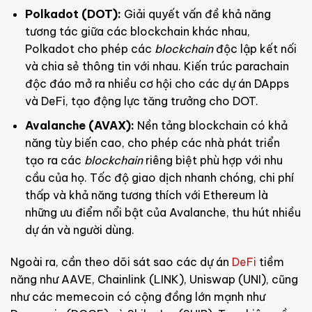
Polkadot (DOT):
Giải quyết vấn đề khả năng
tương tác giữa các blockchain khác nhau,
Polkadot cho phép các
blockchain
độc lập kết nối
và chia sẻ thông tin với nhau. Kiến trúc parachain
độc đáo mở ra nhiều cơ hội cho các dự án DApps
và DeFi, tạo động lực tăng trưởng cho DOT.
Avalanche (AVAX):
Nền tảng blockchain có khả
năng tùy biến cao, cho phép các nhà phát triển
tạo ra các
blockchain
riêng biệt phù hợp với nhu
cầu của họ. Tốc độ giao dịch nhanh chóng, chi phí
thấp và khả năng tương thích với Ethereum là
những ưu điểm nổi bật của Avalanche, thu hút nhiều
dự án và người dùng.
Ngoài ra, cần theo dõi sát sao các dự án
DeFi
tiềm
năng như AAVE, Chainlink (LINK), Uniswap (UNI), cũng
như các memecoin có cộng đồng lớn mạnh như