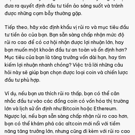
đưa ra quyết định đầu tư tiền ảo sáng suốt và tránh
được những cạm bẫy thường gặp.
Tiếp theo, hãy xác định khẩu vị rủi ro và mục tiêu đầu
tư tiền ảo của bạn. Bạn sẵn sàng chấp nhận mức độ
rủi ro cao để có cơ hội nhận được lợi nhuận lớn, hay
bạn muốn một khoản đầu tư an toàn và ổn định hơn?
Mục tiêu của bạn là tăng trưởng vốn dài hạn, hay tìm
kiếm lợi nhuận nhanh chóng? Việc trả lời những câu
hỏi này sẽ giúp bạn chọn được loại coin và chiến lược
đầu tư phù hợp.
Ví dụ, nếu bạn ưa thích rủi ro thấp, bạn có thể cân
nhắc đầu tư vào các đồng coin có vốn hóa thị trường
lớn và lịch sử ổn định như Bitcoin hoặc Ethereum.
Ngược lại, nếu bạn sẵn sàng chấp nhận rủi ro cao hơn,
bạn có thể khám phá các altcoin mới nổi với tiềm
năng tăng trưởng lớn, nhưng cũng đi kèm với rủi ro cao