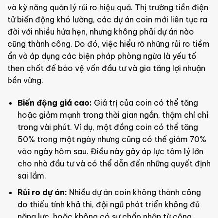
và kỹ năng quản lý rủi ro hiệu quả. Thị trường tiền điện
tử biến động khó lường, các dự án coin mới liên tục ra
đời với nhiều hứa hẹn, nhưng không phải dự án nào
cũng thành công. Do đó, việc hiểu rõ những rủi ro tiềm
ẩn và áp dụng các biện pháp phòng ngừa là yếu tố
then chốt để bảo vệ vốn đầu tư và gia tăng lợi nhuận
bền vững.
Biến động giá cao:
Giá trị của coin có thể tăng
hoặc giảm mạnh trong thời gian ngắn, thậm chí chỉ
trong vài phút. Ví dụ, một đồng coin có thể tăng
50% trong một ngày nhưng cũng có thể giảm 70%
vào ngày hôm sau. Điều này gây áp lực tâm lý lớn
cho nhà đầu tư và có thể dẫn đến những quyết định
sai lầm.
Rủi ro dự án:
Nhiều dự án coin không thành công
do thiếu tính khả thi, đội ngũ phát triển không đủ
năng lực, hoặc không có sự chấp nhận từ cộng