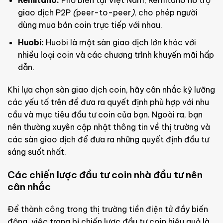
Remitano:
Phổ biến tại Việt Nam, Remitano hỗ trợ
giao dịch P2P
(
peer-to-peer
)
, cho phép người
dùng mua bán coin trực tiếp với nhau.
Huobi:
Huobi là một sàn giao dịch lớn khác với
nhiều loại coin và các chương trình khuyến mãi hấp
dẫn.
Khi lựa chọn sàn giao dịch coin, hãy cân nhắc kỹ lưỡng
các yếu tố trên để đưa ra quyết định phù hợp với nhu
cầu và mục tiêu đầu tư coin của bạn. Ngoài ra, bạn
nên thường xuyên cập nhật thông tin về thị trường và
các sàn giao dịch để đưa ra những quyết định đầu tư
sáng suốt nhất.
Các chiến lược đầu tư coin nhà đầu tư nên
cân nhắc
Để thành công trong thị trường tiền điện tử đầy biến
động, việc trang bị chiến lược đầu tư coin hiệu quả là