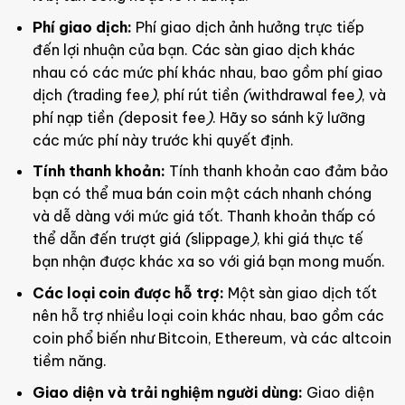
Phí giao dịch:
Phí giao dịch ảnh hưởng trực tiếp
đến lợi nhuận của bạn. Các sàn giao dịch khác
nhau có các mức phí khác nhau, bao gồm phí giao
dịch
(
trading fee
)
, phí rút tiền
(
withdrawal fee
)
, và
phí nạp tiền
(
deposit fee
)
. Hãy so sánh kỹ lưỡng
các mức phí này trước khi quyết định.
Tính thanh khoản:
Tính thanh khoản cao đảm bảo
bạn có thể mua bán coin một cách nhanh chóng
và dễ dàng với mức giá tốt. Thanh khoản thấp có
thể dẫn đến trượt giá
(
slippage
)
, khi giá thực tế
bạn nhận được khác xa so với giá bạn mong muốn.
Các loại coin được hỗ trợ:
Một sàn giao dịch tốt
nên hỗ trợ nhiều loại coin khác nhau, bao gồm các
coin phổ biến như Bitcoin, Ethereum, và các altcoin
tiềm năng.
Giao diện và trải nghiệm người dùng:
Giao diện