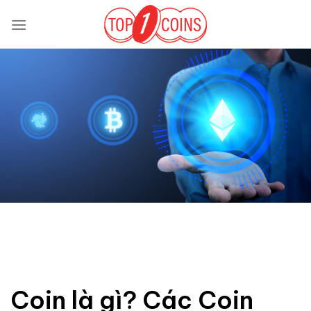
Bỏ
qua
nội
dung
Coin là gì? Các Coin