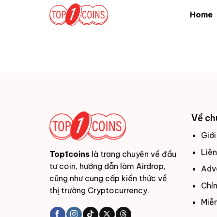
Bỏ
Home
qua
nội
dung
Về ch
Giới
Liên
Top1coins
là trang chuyên về đầu
tư coin, hướng dẫn làm Airdrop,
Adv
cũng như cung cấp kiến thức về
Chí
thị trường Cryptocurrency.
Miễn