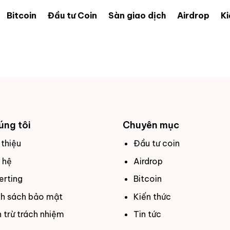
Bitcoin
Đầu tư Coin
Sàn giao dịch
Airdrop
Ki
úng tôi
Chuyên mục
 thiệu
Đầu tư coin
 hệ
Airdrop
erting
Bitcoin
nh sách bảo mật
Kiến thức
 trừ trách nhiệm
Tin tức