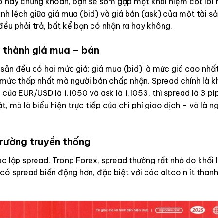
to hay chứng khoán, bạn sẽ sớm gặp một khái niệm cốt lõi
ênh lệch giữa giá mua (bid) và giá bán (ask) của một tài s
 đều phải trả, bất kể bạn có nhận ra hay không.
h thành giá mua – bán
ài sản đều có hai mức giá: giá mua (bid) là mức giá cao nh
à mức thấp nhất mà người bán chấp nhận. Spread chính là 
 của EUR/USD là 1.1050 và ask là 1.1053, thì spread là 3 pip
, mà là biểu hiện trực tiếp của chi phí giao dịch – và là n
trường truyền thống
ác lập spread. Trong Forex, spread thường rất nhỏ do khối 
 có spread biến động hơn, đặc biệt với các altcoin ít thanh