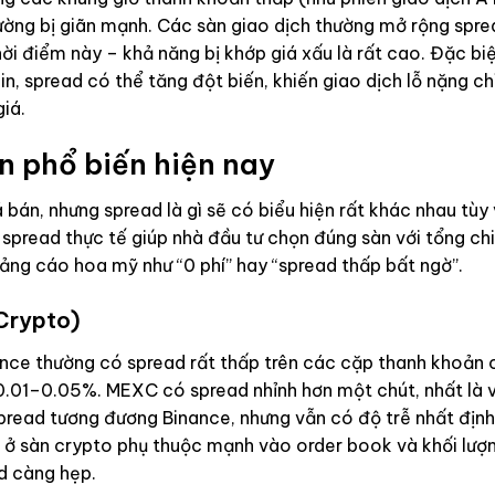
thường bị giãn mạnh. Các sàn giao dịch thường mở rộng spr
ời điểm này – khả năng bị khớp giá xấu là rất cao. Đặc biệ
n, spread có thể tăng đột biến, khiến giao dịch lỗ nặng ch
iá.
n phổ biến hiện nay
 bán, nhưng spread là gì sẽ có biểu hiện rất khác nhau tùy
h spread thực tế giúp nhà đầu tư chọn đúng sàn với tổng chi
quảng cáo hoa mỹ như “0 phí” hay “spread thấp bất ngờ”.
Crypto)
nance thường có spread rất thấp trên các cặp thanh khoản
0.01–0.05%. MEXC có spread nhỉnh hơn một chút, nhất là v
read tương đương Binance, nhưng vẫn có độ trễ nhất định
ad ở sàn crypto phụ thuộc mạnh vào order book và khối lượ
d càng hẹp.