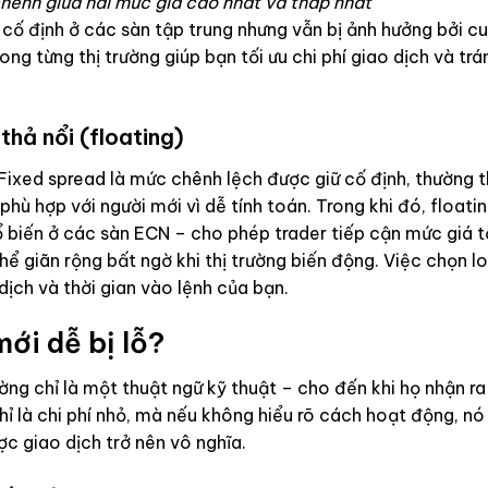
hênh giữa hai mức giá cao nhất và thấp nhất
cố định ở các sàn tập trung nhưng vẫn bị ảnh hưởng bởi c
ong từng thị trường giúp bạn tối ưu chi phí giao dịch và trá
thả nổi (floating)
Fixed spread là mức chênh lệch được giữ cố định, thường 
hù hợp với người mới vì dễ tính toán. Trong khi đó, floati
hổ biến ở các sàn ECN – cho phép trader tiếp cận mức giá t
ể giãn rộng bất ngờ khi thị trường biến động. Việc chọn lo
ịch và thời gian vào lệnh của bạn.
ới dễ bị lỗ?
ường chỉ là một thuật ngữ kỹ thuật – cho đến khi họ nhận r
ỉ là chi phí nhỏ, mà nếu không hiểu rõ cách hoạt động, nó
ợc giao dịch trở nên vô nghĩa.