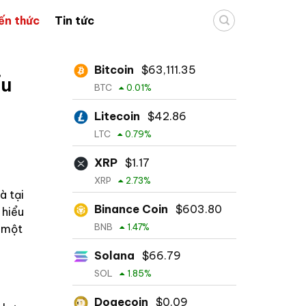
ến thức
Tin tức
Bitcoin
$
63,111.35
ểu
BTC
0.01
%
Litecoin
$
42.86
LTC
0.79
%
XRP
$
1.17
XRP
2.73
%
à tại
Binance Coin
$
603.80
 hiểu
BNB
1.47
%
d một
Solana
$
66.79
SOL
1.85
%
Dogecoin
$
0.09