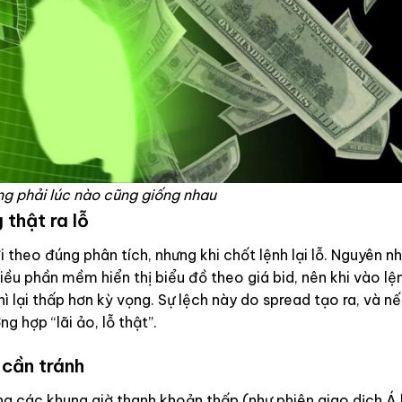
g phải lúc nào cũng giống nhau
 thật ra lỗ
đi theo đúng phân tích, nhưng khi chốt lệnh lại lỗ. Nguyên nh
ều phần mềm hiển thị biểu đồ theo giá bid, nên khi vào lệ
hì lại thấp hơn kỳ vọng. Sự lệch này do spread tạo ra, và n
g hợp “lãi ảo, lỗ thật”.
 cần tránh
ng các khung giờ thanh khoản thấp (như phiên giao dịch Á