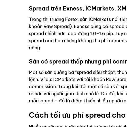
Spread trên Exness, ICMarkets, XM
Trong thị trường Forex, sàn ICMarkets nổi ti
khoản Raw Spread). Exness cũng có spread cạ
spread nhỉnh hơn, dao động 1.0–1.6 pip. Tuy n
spread cao hơn nhưng không thu phí commiss
riêng.
Sàn có spread thấp nhưng phí com
Một số sàn quảng bá “spread siêu thấp”, thậ
lệnh. Ví dụ: ICMarkets với tài khoản Raw Spre
commission. Trong khi đó, một số sàn với spr
rẻ hơn với người giao dịch nhỏ lẻ. Do đó, khi
mỗi spread – đó là điểm khiến nhiều người mớ
Cách tối ưu phí spread cho
Nhiều người mới bước vào thị trường tài chín