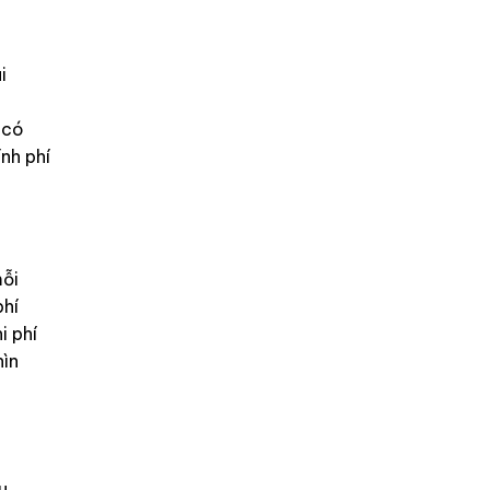
i
 có
nh phí
mỗi
phí
i phí
hìn
u