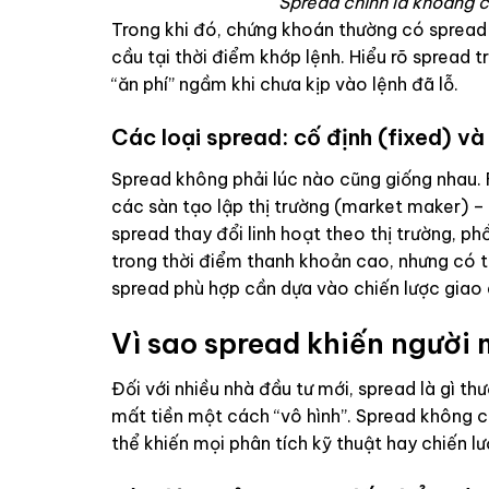
Spread chính là khoảng c
Trong khi đó, chứng khoán thường có spread 
cầu tại thời điểm khớp lệnh. Hiểu rõ spread tr
“ăn phí” ngầm khi chưa kịp vào lệnh đã lỗ.
Các loại spread: cố định (fixed) và 
Spread không phải lúc nào cũng giống nhau. 
các sàn tạo lập thị trường (market maker) – p
spread thay đổi linh hoạt theo thị trường, p
trong thời điểm thanh khoản cao, nhưng có th
spread phù hợp cần dựa vào chiến lược giao d
Vì sao spread khiến người m
Đối với nhiều nhà đầu tư mới, spread là gì th
mất tiền một cách “vô hình”. Spread không ch
thể khiến mọi phân tích kỹ thuật hay chiến lư