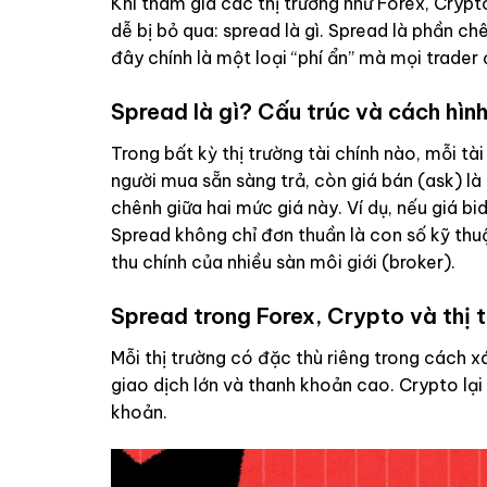
Khi tham gia các thị trường như Forex, Cryp
dễ bị bỏ qua: spread là gì. Spread là phần ch
đây chính là một loại “phí ẩn” mà mọi trader
Spread là gì? Cấu trúc và cách hìn
Trong bất kỳ thị trường tài chính nào, mỗi t
người mua sẵn sàng trả, còn giá bán (ask) l
chênh giữa hai mức giá này. Ví dụ, nếu giá bid
Spread không chỉ đơn thuần là con số kỹ thuật
thu chính của nhiều sàn môi giới (broker).
Spread trong Forex, Crypto và thị 
Mỗi thị trường có đặc thù riêng trong cách x
giao dịch lớn và thanh khoản cao. Crypto lại
khoản.