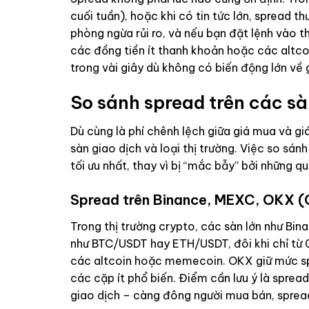
cuối tuần), hoặc khi có tin tức lớn, spread 
phòng ngừa rủi ro, và nếu bạn đặt lệnh vào th
các đồng tiền ít thanh khoản hoặc các altcoi
trong vài giây dù không có biến động lớn về g
So sánh spread trên các sà
Dù cùng là phí chênh lệch giữa giá mua và giá
sàn giao dịch và loại thị trường. Việc so sán
tối ưu nhất, thay vì bị “mắc bẫy” bởi những 
Spread trên Binance, MEXC, OKX (
Trong thị trường crypto, các sàn lớn như Bi
như BTC/USDT hay ETH/USDT, đôi khi chỉ từ 
các altcoin hoặc memecoin. OKX giữ mức sp
các cặp ít phổ biến. Điểm cần lưu ý là spre
giao dịch – càng đông người mua bán, sprea