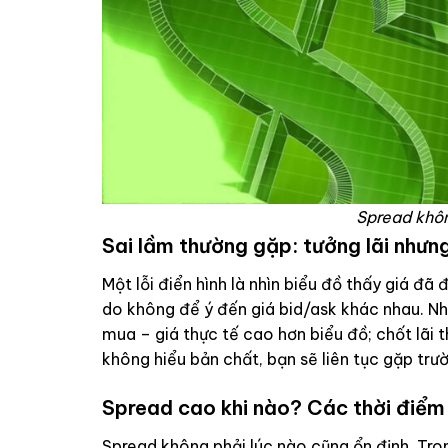
Spread khôn
Sai lầm thường gặp: tưởng lãi nhưng
Một lỗi điển hình là nhìn biểu đồ thấy giá đã 
do không để ý đến giá bid/ask khác nhau. Nhi
mua – giá thực tế cao hơn biểu đồ; chốt lãi t
không hiểu bản chất, bạn sẽ liên tục gặp trườn
Spread cao khi nào? Các thời điểm
Spread không phải lúc nào cũng ổn định. Tro