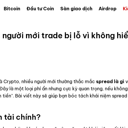
Bitcoin
Đầu tư Coin
Sàn giao dịch
Airdrop
Ki
người mới trade bị lỗ vì không hi
 và Crypto, nhiều người mới thường thắc mắc
spread là gì
v
 Đây là một loại phí ẩn nhưng cực kỳ quan trọng, nếu không
m tiền”. Bài viết này sẽ giúp bạn bóc tách khái niệm sprea
h tài chính?