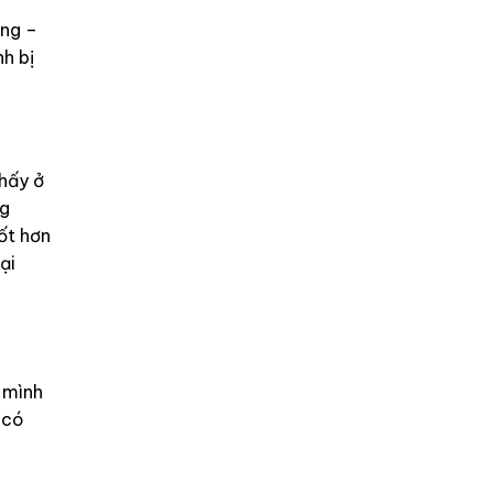
ung –
nh bị
thấy ở
ng
ốt hơn
ại
a mình
 có