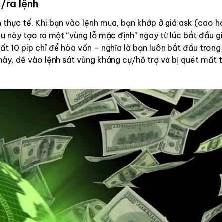
/ra lệnh
 thực tế. Khi bạn vào lệnh mua, bạn khớp ở giá ask (cao h
iều này tạo ra một “vùng lỗ mặc định” ngay từ lúc bắt đầu g
nhất 10 pip chỉ để hòa vốn – nghĩa là bạn luôn bắt đầu trong
 này, dễ vào lệnh sát vùng kháng cự/hỗ trợ và bị quét mất 