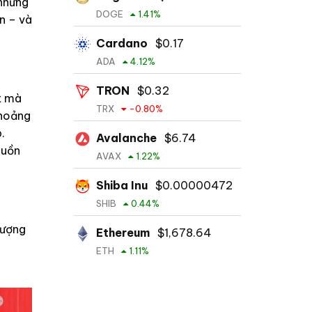
 nhưng
DOGE
1.41
%
ản – và
Cardano
$
0.17
ADA
4.12
%
TRON
$
0.32
ất mà
TRX
-0.80
%
khoảng
.
Avalanche
$
6.74
guồn
AVAX
1.22
%
Shiba Inu
$
0.00000472
SHIB
0.44
%
lượng
Ethereum
$
1,678.64
ETH
1.11
%