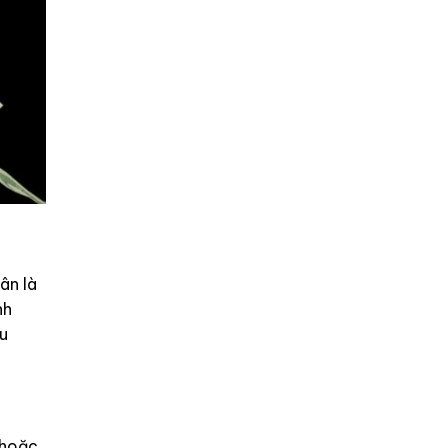
ân là
nh
ếu
 hoặc