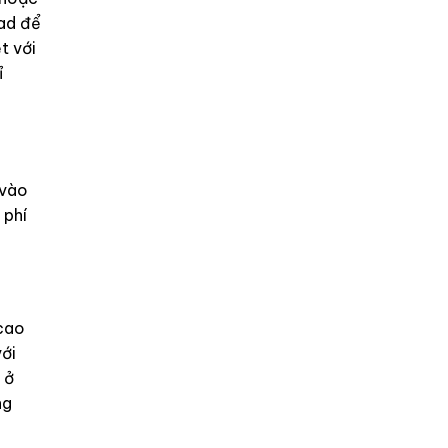
ead để
t với
ỉ
 vào
 phí
 cao
ới
 ở
ng