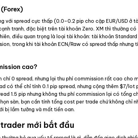
 (Forex)
ếng với spread cực thấp (0.0–0.2 pip cho cặp EUR/USD ở tà
nh tranh, đặc biệt trên tài khoản Zero. XM thì thường có
hiên, điều quan trọng là loại tài khoản: tài khoản Standard
ion, trong khi tài khoản ECN/Raw có spread thấp nhưng tí
mission cao?
m chí 0 spread, nhưng lại thu phí commission rất cao cho 
ad có thể chỉ tính 0.1 pip spread, nhưng cộng thêm $7/lot 
ead 1.5 pip nhưng không thu phí commission lại có tổng ch
 chọn sàn, bạn cần tính tổng cost per trade chứ không chỉ n
i bị lầm tưởng và mất tiền oan.
 trader mới bắt đầu
h thường bỏ qua yếu tố spread là gì, dẫn đến giao dịch nhiề