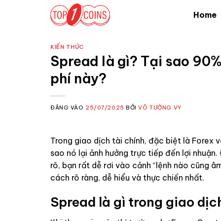
Bỏ
Home
qua
nội
dung
KIẾN THỨC
Spread là gì? Tại sao 90% 
phí này?
ĐĂNG VÀO
25/07/2025
BỞI
VÕ TƯỜNG VY
Trong giao dịch tài chính, đặc biệt là Forex
sao nó lại ảnh hưởng trực tiếp đến lợi nhuận.
rõ, bạn rất dễ rơi vào cảnh “lệnh nào cũng â
cách rõ ràng, dễ hiểu và thực chiến nhất.
Spread là gì trong giao dịc