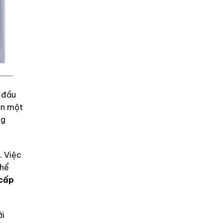
m đầu
ơn một
ng
. Việc
thể
cấp
i