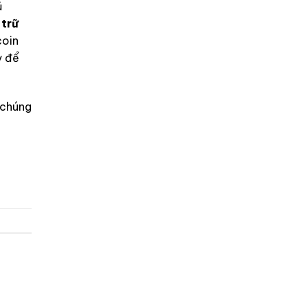
ủ
 trữ
coin
ỳ để
 chúng