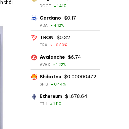
h thái
DOGE
1.41
%
Cardano
$
0.17
ADA
4.12
%
TRON
$
0.32
TRX
-0.80
%
Avalanche
$
6.74
AVAX
1.22
%
Shiba Inu
$
0.00000472
SHIB
0.44
%
Ethereum
$
1,678.64
ETH
1.11
%