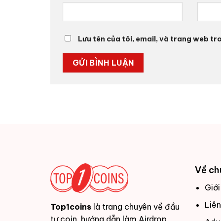
Lưu tên của tôi, email, và trang web tro
Về ch
Giới
Liên
Top1coins
là trang chuyên về đầu
tư coin, hướng dẫn làm Airdrop,