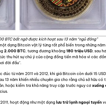
00 BTC bất ngờ được kích hoạt sau 13 năm “ngủ đông”
 một dạng Bitcoin vật lý từng rất phổ biến trong những nă
ộng
2.000 BTC
, tương đương khoảng
180 triệu USD
, sau h
tức thu hút sự chú ý của cộng đồng tiền mã hóa vì các đồ
ơi đời đầu”.
c đúc từ năm 2011 và 2012, khi giá Bitcoin còn dưới 15 USD
u 13 năm khiến nhiều chuyên gia cho rằng chủ sở hữu có 
ản, hoặc kiểm tra khả năng truy cập trước nguy cơ
xuống 
cius.
 2011, hoạt động như một dạng
lưu trữ lạnh ngoại tuyến
vớ