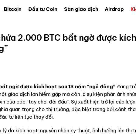
Bitcoin
Đầu tư Coin
Sàn giao dịch
Airdrop
Ki
chứa 2.000 BTC bất ngờ được kíc
g”
bất ngờ được kích hoạt sau 13 năm “ngủ đông”
đang tr
một giao dịch lớn hiếm gặp mà còn là sự kiện phản ánh nhữ
oin của các “tay chơi đời đầu”. Sự xuất hiện trở lại của lượ
hĩa quan trọng cho thị trường, đặc biệt trong bối cảnh th
u tư liên tục thay đổi.
õ lý do kích hoạt, nguyên nhân kỹ thuật, ảnh hưởng lên thị t