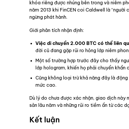
khóa riêng được nhúng bên trong và niêm ph
năm 2013 khi FinCEN coi Caldwell là “người 
ngừng phát hành.
Giới phân tích nhận định:
Việc di chuyển 2.000 BTC có thể liên q
đời cũ đang gặp rủi ro hỏng lớp niêm phon
Một số trường hợp trước đây cho thấy ngườ
lớp hologram, khiến họ phải chuyển khẩn 
Cũng không loại trừ khả năng đây là động 
mức cao.
Dù lý do chưa được xác nhận, giao dịch này
sản lâu năm và những rủi ro tiềm ẩn từ các dạn
Kết luận