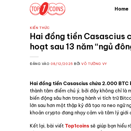
Bỏ
Home
qua
nội
dung
KIẾN THỨC
Hai đồng tiền Casascius 
hoạt sau 13 năm “ngủ đôn
ĐĂNG VÀO
08/12/2025
BỞI
VÕ TƯỜNG VY
Hai đồng tiền Casascius chứa 2.000 BTC 
thành tâm điểm chú ý, bởi đây không chỉ là 
biến động sâu hơn trong hành vi tích trữ Bitc
lớn sau hơn một thập kỷ đã tạo ra neo ngữ ng
khoản crypto đang nhạy cảm và tâm lý giới đầ
Kết lại, bài viết
Top1coins
sẽ giúp bạn hiểu r