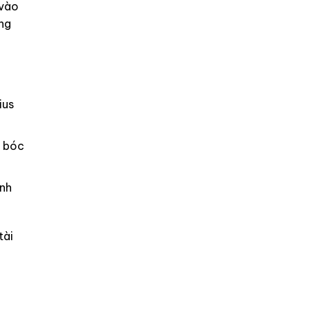
 vào
ông
ius
i bóc
anh
tài