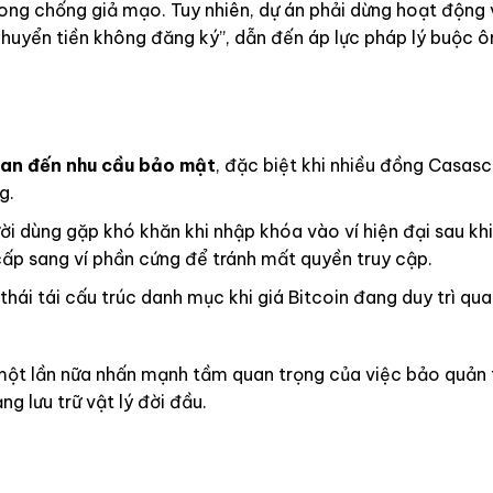
ong chống giả mạo. Tuy nhiên, dự án phải dừng hoạt động
chuyển tiền không đăng ký”, dẫn đến áp lực pháp lý buộc 
uan đến nhu cầu bảo mật
, đặc biệt khi nhiều đồng Casasc
g.
i dùng gặp khó khăn khi nhập khóa vào ví hiện đại sau kh
cấp sang ví phần cứng để tránh mất quyền truy cập.
thái tái cấu trúc danh mục khi giá Bitcoin đang duy trì qu
 một lần nữa nhấn mạnh tầm quan trọng của việc bảo quản 
g lưu trữ vật lý đời đầu.