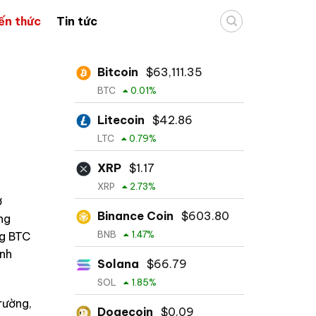
ến thức
Tin tức
Bitcoin
$
63,111.35
h
BTC
0.01
%
Litecoin
$
42.86
LTC
0.79
%
XRP
$
1.17
XRP
2.73
%
ở
Binance Coin
$
603.80
ng
BNB
1.47
%
ng BTC
anh
Solana
$
66.79
SOL
1.85
%
rường,
Dogecoin
$
0.09