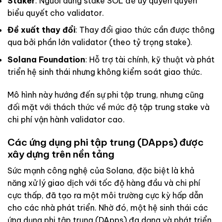
Staker
: Người dùng stake SOL để uỷ quyền quyền
biểu quyết cho validator.
Đề xuất thay đổi
: Thay đổi giao thức cần được thông
qua bởi phần lớn validator (theo tỷ trọng stake).
Solana Foundation
: Hỗ trợ tài chính, kỹ thuật và phát
triển hệ sinh thái nhưng không kiểm soát giao thức.
Mô hình này hướng đến sự phi tập trung, nhưng cũng
đối mặt với thách thức về mức độ tập trung stake và
chi phí vận hành validator cao.
Các ứng dụng phi tập trung (DApps) được
xây dựng trên nền tảng
Sức mạnh công nghệ của Solana, đặc biệt là khả
năng xử lý giao dịch với tốc độ hàng đầu và chi phí
cực thấp, đã tạo ra một môi trường cực kỳ hấp dẫn
cho các nhà phát triển. Nhờ đó, một hệ sinh thái các
ứng dụng phi tập trung (DApps) đa dạng và phát triển