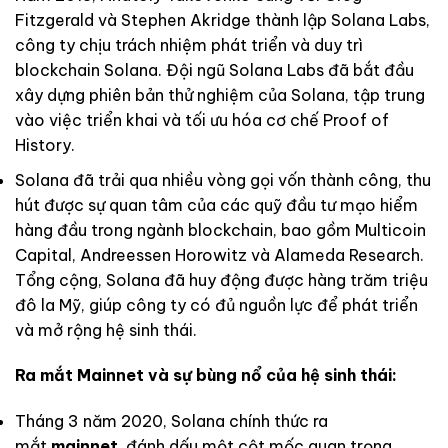
Fitzgerald và Stephen Akridge thành lập Solana Labs,
công ty chịu trách nhiệm phát triển và duy trì
blockchain Solana. Đội ngũ Solana Labs đã bắt đầu
xây dựng phiên bản thử nghiệm của Solana, tập trung
vào việc triển khai và tối ưu hóa cơ chế Proof of
History.
Solana đã trải qua nhiều vòng gọi vốn thành công, thu
hút được sự quan tâm của các quỹ đầu tư mạo hiểm
hàng đầu trong ngành blockchain, bao gồm Multicoin
Capital, Andreessen Horowitz và Alameda Research.
Tổng cộng, Solana đã huy động được hàng trăm triệu
đô la Mỹ, giúp công ty có đủ nguồn lực để phát triển
và mở rộng hệ sinh thái.
Ra mắt Mainnet và sự bùng nổ của hệ sinh thái:
Tháng 3 năm 2020, Solana chính thức ra
mắt
mainnet
, đánh dấu một cột mốc quan trọng