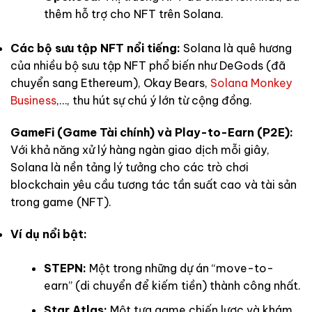
thêm hỗ trợ cho NFT trên Solana.
Các bộ sưu tập NFT nổi tiếng:
Solana là quê hương
của nhiều bộ sưu tập NFT phổ biến như DeGods (đã
chuyển sang Ethereum), Okay Bears,
Solana Monkey
Business
,…, thu hút sự chú ý lớn từ cộng đồng.
GameFi (Game Tài chính) và Play-to-Earn (P2E):
Với khả năng xử lý hàng ngàn giao dịch mỗi giây,
Solana là nền tảng lý tưởng cho các trò chơi
blockchain yêu cầu tương tác tần suất cao và tài sản
trong game (NFT).
Ví dụ nổi bật:
STEPN:
Một trong những dự án “move-to-
earn” (di chuyển để kiếm tiền) thành công nhất.
Star Atlas:
Một tựa game chiến lược và khám