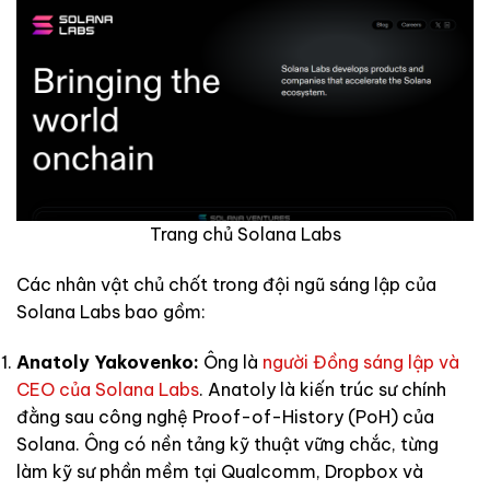
Trang chủ Solana Labs
Các nhân vật chủ chốt trong đội ngũ sáng lập của
Solana Labs bao gồm:
Anatoly Yakovenko:
Ông là
người Đồng sáng lập và
CEO của Solana Labs
. Anatoly là kiến trúc sư chính
đằng sau công nghệ Proof-of-History (PoH) của
Solana. Ông có nền tảng kỹ thuật vững chắc, từng
làm kỹ sư phần mềm tại Qualcomm, Dropbox và