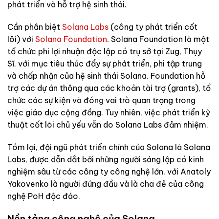
phát triển và hỗ trợ hệ sinh thái.
Cần phân biệt
Solana Labs
(công ty phát triển cốt
lõi) với
Solana Foundation
. Solana Foundation là một
tổ chức phi lợi nhuận độc lập có trụ sở tại Zug, Thụy
Sĩ, với mục tiêu thúc đẩy sự phát triển, phi tập trung
và chấp nhận của hệ sinh thái Solana. Foundation hỗ
trợ các dự án thông qua các khoản tài trợ (grants), tổ
chức các sự kiện và đóng vai trò quan trọng trong
việc giáo dục cộng đồng. Tuy nhiên, việc phát triển kỹ
thuật cốt lõi chủ yếu vẫn do Solana Labs đảm nhiệm.
Tóm lại, đội ngũ phát triển chính của Solana là Solana
Labs, được dẫn dắt bởi những người sáng lập có kinh
nghiệm sâu từ các công ty công nghệ lớn, với Anatoly
Yakovenko là người đứng đầu và là cha đẻ của công
nghệ PoH độc đáo.
Nền tảng công nghệ của Solana