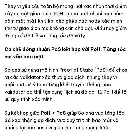
Thay vì yêu cầu toàn bộ mạng lưới xác nhận thời điểm
xảy ra một giao dịch, PoH tạo ra một chuỗi các hàm
băm mật mã liên tiếp, cho phép các node xác minh
thứ tự giao dịch mà không cần chờ đợi. Điều này giảm
đáng kể độ trễ và tăng tốc độ xử lý.
Cơ chế đồng thuận PoS kết hợp với PoH: Tăng tốc
mà vẫn bảo mật
Solana sử dụng mô hình Proof of Stake (PoS) để chọn
ra các validator xác thực giao dịch, nhưng thay vì
phải chờ xử lý theo từng khối truyền thống, các
validator có thể tận dụng “lịch sử đã có” từ PoH để tối
ưu quy trình xác minh.
Sự kết hợp giữa
PoH + PoS
giúp Solana vừa tăng tốc
độ xác nhận giao dịch, vừa duy trì tính bảo mật và
chống lại các hành vi gian lận trong mạng lưới.