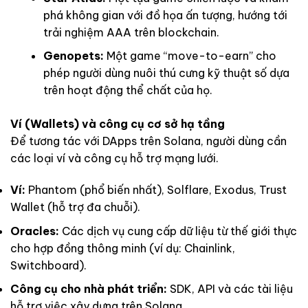
phá không gian với đồ họa ấn tượng, hướng tới
trải nghiệm AAA trên blockchain.
Genopets:
Một game “move-to-earn” cho
phép người dùng nuôi thú cưng kỹ thuật số dựa
trên hoạt động thể chất của họ.
Ví (Wallets) và công cụ cơ sở hạ tầng
Để tương tác với DApps trên Solana, người dùng cần
các loại ví và công cụ hỗ trợ mạng lưới.
Ví:
Phantom (phổ biến nhất), Solflare, Exodus, Trust
Wallet (hỗ trợ đa chuỗi).
Oracles:
Các dịch vụ cung cấp dữ liệu từ thế giới thực
cho hợp đồng thông minh (ví dụ: Chainlink,
Switchboard).
Công cụ cho nhà phát triển:
SDK, API và các tài liệu
hỗ trợ việc xây dựng trên Solana.