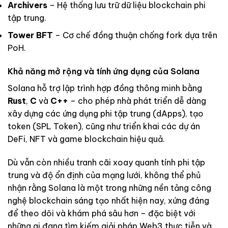
Archivers
– Hệ thống lưu trữ dữ liệu blockchain phi
tập trung.
Tower BFT
– Cơ chế đồng thuận chống fork dựa trên
PoH.
Khả năng mở rộng và tính ứng dụng của Solana
Solana hỗ trợ lập trình hợp đồng thông minh bằng
Rust
,
C
và
C++
– cho phép nhà phát triển dễ dàng
xây dựng các ứng dụng phi tập trung (dApps), tạo
token (SPL Token), cũng như triển khai các dự án
DeFi, NFT và game blockchain hiệu quả.
Dù vẫn còn nhiều tranh cãi xoay quanh tính phi tập
trung và độ ổn định của mạng lưới, không thể phủ
nhận rằng Solana là một trong những nền tảng công
nghệ blockchain sáng tạo nhất hiện nay, xứng đáng
để theo dõi và khám phá sâu hơn – đặc biệt với
những ai đang tìm kiếm giải pháp Web3 thực tiễn và