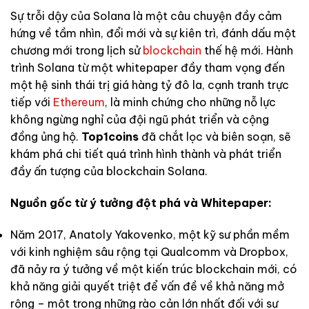
Sự trỗi dậy của Solana là một câu chuyện đầy cảm
hứng về tầm nhìn, đổi mới và sự kiên trì, đánh dấu một
chương mới trong lịch sử
blockchain
thế hệ mới. Hành
trình Solana từ một whitepaper đầy tham vọng đến
một hệ sinh thái trị giá hàng tỷ đô la, cạnh tranh trực
tiếp với
Ethereum
, là minh chứng cho những nỗ lực
không ngừng nghỉ của đội ngũ phát triển và cộng
đồng ủng hộ.
Top1coins
đã chắt lọc và biên soạn, sẽ
khám phá chi tiết quá trình hình thành và phát triển
đầy ấn tượng của blockchain Solana.
Nguồn gốc từ ý tưởng đột phá và Whitepaper:
Năm 2017, Anatoly Yakovenko, một kỹ sư phần mềm
với kinh nghiệm sâu rộng tại Qualcomm và Dropbox,
đã nảy ra ý tưởng về một kiến trúc blockchain mới, có
khả năng giải quyết triệt để vấn đề về khả năng mở
rộng – một trong những rào cản lớn nhất đối với sự