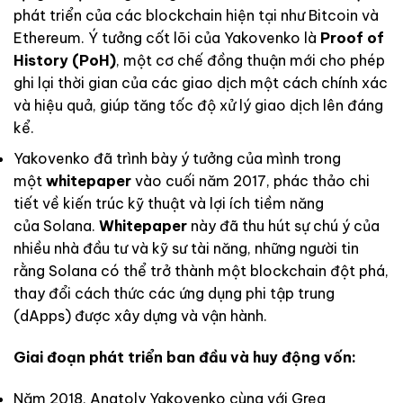
phát triển của các blockchain hiện tại như Bitcoin và
Ethereum. Ý tưởng cốt lõi của Yakovenko là
Proof of
History (PoH)
, một cơ chế đồng thuận mới cho phép
ghi lại thời gian của các giao dịch một cách chính xác
và hiệu quả, giúp tăng tốc độ xử lý giao dịch lên đáng
kể.
Yakovenko đã trình bày ý tưởng của mình trong
một
whitepaper
vào cuối năm 2017, phác thảo chi
tiết về kiến trúc kỹ thuật và lợi ích tiềm năng
của Solana.
Whitepaper
này đã thu hút sự chú ý của
nhiều nhà đầu tư và kỹ sư tài năng, những người tin
rằng Solana có thể trở thành một blockchain đột phá,
thay đổi cách thức các ứng dụng phi tập trung
(dApps) được xây dựng và vận hành.
Giai đoạn phát triển ban đầu và huy động vốn:
Năm 2018, Anatoly Yakovenko cùng với Greg