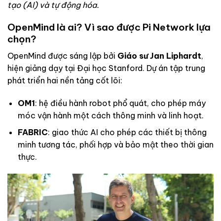
tạo (AI) và tự động hóa.
OpenMind là ai? Vì sao được Pi Network lựa
chọn?
OpenMind được sáng lập bởi
Giáo sư Jan Liphardt
,
hiện giảng dạy tại Đại học Stanford. Dự án tập trung
phát triển hai nền tảng cốt lõi:
OM1
: hệ điều hành robot phổ quát, cho phép máy
móc vận hành một cách thông minh và linh hoạt.
FABRIC
: giao thức AI cho phép các thiết bị thông
minh tương tác, phối hợp và bảo mật theo thời gian
thực.