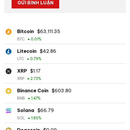
Bitcoin
$
63,111.35
BTC
0.01
%
Litecoin
$
42.86
LTC
0.79
%
XRP
$
1.17
XRP
2.73
%
Binance Coin
$
603.80
BNB
1.47
%
Solana
$
66.79
SOL
1.85
%
Dogecoin
$
0.09