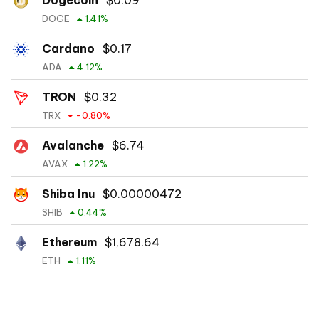
DOGE
1.41
%
Cardano
$
0.17
ADA
4.12
%
TRON
$
0.32
TRX
-0.80
%
Avalanche
$
6.74
AVAX
1.22
%
Shiba Inu
$
0.00000472
SHIB
0.44
%
Ethereum
$
1,678.64
ETH
1.11
%