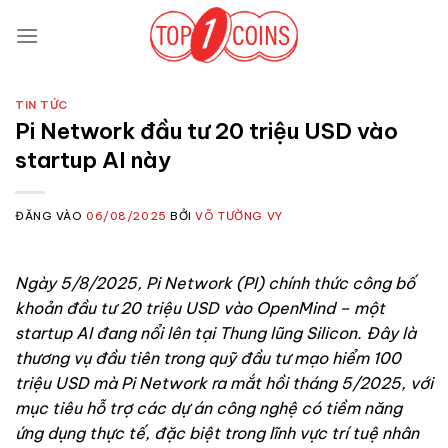
Bỏ
qua
nội
dung
TIN TỨC
Pi Network đầu tư 20 triệu USD vào
startup AI này
ĐĂNG VÀO
06/08/2025
BỞI
VÕ TƯỜNG VY
Ngày 5/8/2025, Pi Network (PI) chính thức công bố
khoản đầu tư 20 triệu USD vào OpenMind – một
startup AI đang nổi lên tại Thung lũng Silicon. Đây là
thương vụ đầu tiên trong quỹ đầu tư mạo hiểm 100
triệu USD mà Pi Network ra mắt hồi tháng 5/2025, với
mục tiêu hỗ trợ các dự án công nghệ có tiềm năng
ứng dụng thực tế, đặc biệt trong lĩnh vực trí tuệ nhân