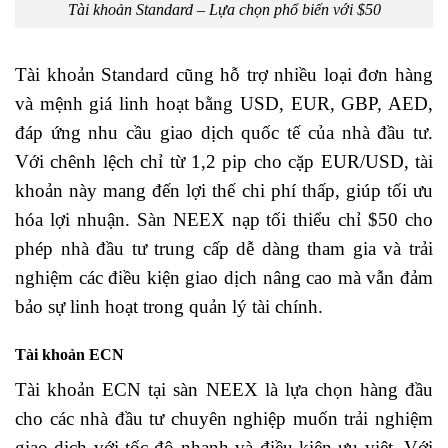
Tài khoản Standard – Lựa chọn phổ biến với $50
Tài khoản Standard cũng hỗ trợ nhiều loại đơn hàng
và mệnh giá linh hoạt bằng USD, EUR, GBP, AED,
đáp ứng nhu cầu giao dịch quốc tế của nhà đầu tư.
Với chênh lệch chỉ từ 1,2 pip cho cặp EUR/USD, tài
khoản này mang đến lợi thế chi phí thấp, giúp tối ưu
hóa lợi nhuận. Sàn NEEX nạp tối thiểu chỉ $50 cho
phép nhà đầu tư trung cấp dễ dàng tham gia và trải
nghiệm các điều kiện giao dịch nâng cao mà vẫn đảm
bảo sự linh hoạt trong quản lý tài chính.
Tài khoản ECN
Tài khoản ECN tại sàn NEEX là lựa chọn hàng đầu
cho các nhà đầu tư chuyên nghiệp muốn trải nghiệm
giao dịch với tốc độ nhanh và điều kiện ưu việt. Với