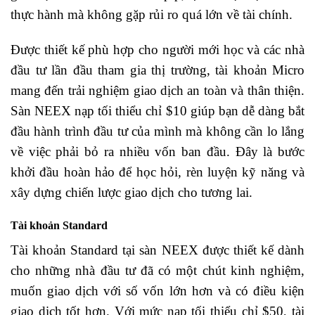
thực hành mà không gặp rủi ro quá lớn về tài chính.
Được thiết kế phù hợp cho người mới học và các nhà
đầu tư lần đầu tham gia thị trường, tài khoản Micro
mang đến trải nghiệm giao dịch an toàn và thân thiện.
Sàn NEEX nạp tối thiểu chỉ $10 giúp bạn dễ dàng bắt
đầu hành trình đầu tư của mình mà không cần lo lắng
về việc phải bỏ ra nhiều vốn ban đầu. Đây là bước
khởi đầu hoàn hảo để học hỏi, rèn luyện kỹ năng và
xây dựng chiến lược giao dịch cho tương lai.
Tài khoản Standard
Tài khoản Standard tại sàn NEEX được thiết kế dành
cho những nhà đầu tư đã có một chút kinh nghiệm,
muốn giao dịch với số vốn lớn hơn và có điều kiện
giao dịch tốt hơn. Với mức nạp tối thiểu chỉ $50, tài