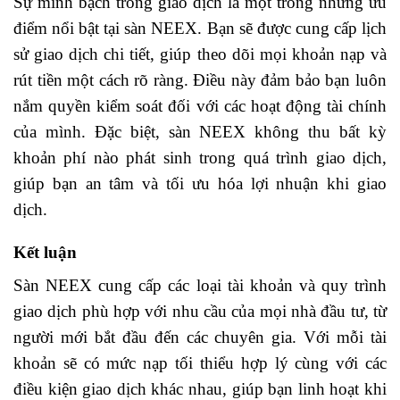
Sự minh bạch trong giao dịch là một trong những ưu
điểm nổi bật tại sàn NEEX. Bạn sẽ được cung cấp lịch
sử giao dịch chi tiết, giúp theo dõi mọi khoản nạp và
rút tiền một cách rõ ràng. Điều này đảm bảo bạn luôn
nắm quyền kiểm soát đối với các hoạt động tài chính
của mình. Đặc biệt, sàn NEEX không thu bất kỳ
khoản phí nào phát sinh trong quá trình giao dịch,
giúp bạn an tâm và tối ưu hóa lợi nhuận khi giao
dịch.
Kết luận
Sàn NEEX cung cấp các loại tài khoản và quy trình
giao dịch phù hợp với nhu cầu của mọi nhà đầu tư, từ
người mới bắt đầu đến các chuyên gia. Với mỗi tài
khoản sẽ có mức nạp tối thiểu hợp lý cùng với các
điều kiện giao dịch khác nhau, giúp bạn linh hoạt khi