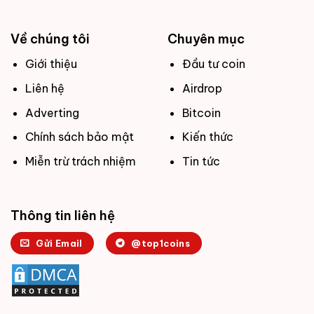
Về chúng tôi
Chuyên mục
Giới thiệu
Đầu tư coin
Liên hệ
Airdrop
Adverting
Bitcoin
Chính sách bảo mật
Kiến thức
Miễn trừ trách nhiệm
Tin tức
Thông tin liên hệ
Gửi Email
@top1coins