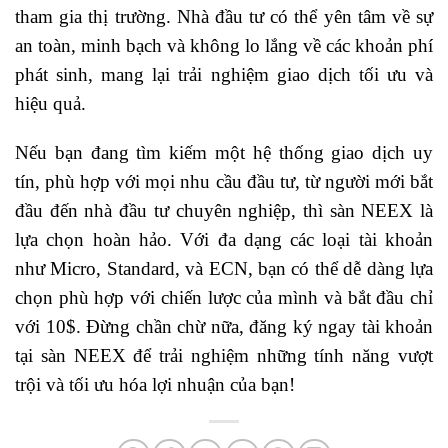
tham gia thị trường. Nhà đầu tư có thể yên tâm về sự
an toàn, minh bạch và không lo lắng về các khoản phí
phát sinh, mang lại trải nghiệm giao dịch tối ưu và
hiệu quả.
Nếu bạn đang tìm kiếm một hệ thống giao dịch uy
tín, phù hợp với mọi nhu cầu đầu tư, từ người mới bắt
đầu đến nhà đầu tư chuyên nghiệp, thì sàn NEEX là
lựa chọn hoàn hảo. Với đa dạng các loại tài khoản
như Micro, Standard, và ECN, bạn có thể dễ dàng lựa
chọn phù hợp với chiến lược của mình và bắt đầu chỉ
với 10$. Đừng chần chừ nữa, đăng ký ngay tài khoản
tại sàn NEEX để trải nghiệm những tính năng vượt
trội và tối ưu hóa lợi nhuận của bạn!