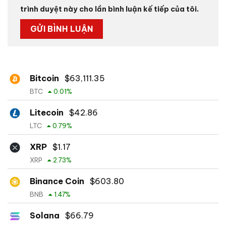
trình duyệt này cho lần bình luận kế tiếp của tôi.
Bitcoin
$
63,111.35
BTC
0.01
%
Litecoin
$
42.86
LTC
0.79
%
XRP
$
1.17
XRP
2.73
%
Binance Coin
$
603.80
BNB
1.47
%
Solana
$
66.79