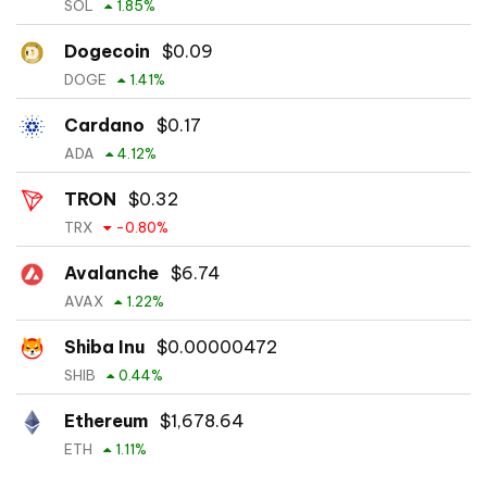
SOL
1.85
%
Dogecoin
$
0.09
DOGE
1.41
%
Cardano
$
0.17
ADA
4.12
%
TRON
$
0.32
TRX
-0.80
%
Avalanche
$
6.74
AVAX
1.22
%
Shiba Inu
$
0.00000472
SHIB
0.44
%
Ethereum
$
1,678.64
ETH
1.11
%