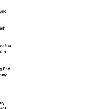
ọng,
ính
ào thứ
 làm
ng Fed
rung
ổng
 dặt