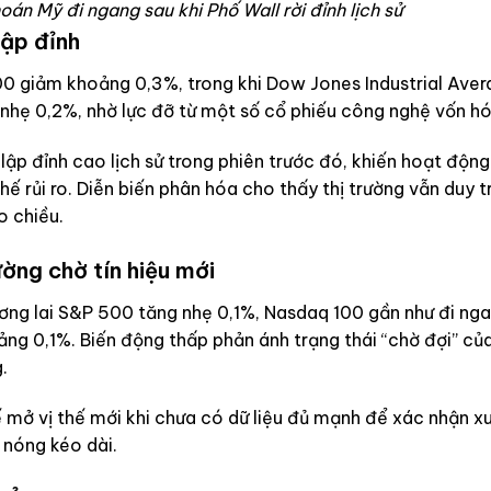
án Mỹ đi ngang sau khi Phố Wall rời đỉnh lịch sử
lập đỉnh
500 giảm khoảng 0,3%, trong khi Dow Jones Industrial Ave
hẹ 0,2%, nhờ lực đỡ từ một số cổ phiếu công nghệ vốn hó
p đỉnh cao lịch sử trong phiên trước đó, khiến hoạt động
 thế rủi ro. Diễn biến phân hóa cho thấy thị trường vẫn duy t
o chiều.
ường chờ tín hiệu mới
ương lai S&P 500 tăng nhẹ 0,1%, Nasdaq 100 gần như đi nga
ng 0,1%. Biến động thấp phản ánh trạng thái “chờ đợi” của
.
ế mở vị thế mới khi chưa có dữ liệu đủ mạnh để xác nhận x
 nóng kéo dài.