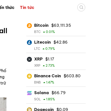
ến thức
Tin tức
Bitcoin
$
63,111.35
all
BTC
0.01
%
Litecoin
$
42.86
LTC
0.79
%
XRP
$
1.17
XRP
2.73
%
 Phố
Binance Coin
$
603.80
ờng
BNB
1.47
%
trữ
Solana
$
66.79
SOL
1.85
%
Dogecoin
$
0.09