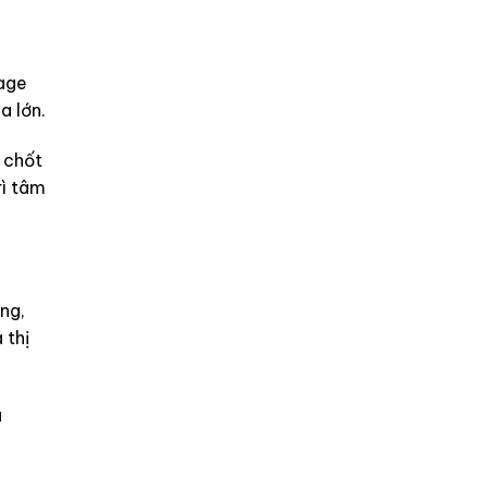
rage
a lớn.
 chốt
rì tâm
ng,
 thị
u