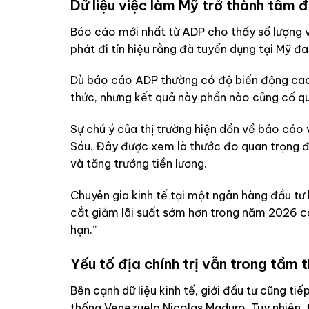
Dữ liệu việc làm Mỹ trở thành tâm 
Báo cáo mới nhất từ ADP cho thấy số lượng v
phát đi tín hiệu rằng đà tuyển dụng tại Mỹ đ
Dù báo cáo ADP thường có độ biến động cao 
thức, nhưng kết quả này phần nào củng cố qu
Sự chú ý của thị trường hiện dồn về báo cáo
Sáu. Đây được xem là thước đo quan trọng đ
và tăng trưởng tiền lương.
Chuyên gia kinh tế tại một ngân hàng đầu tư l
cắt giảm lãi suất sớm hơn trong năm 2026 có 
hạn.”
Yếu tố địa chính trị vẫn trong tầm 
Bên cạnh dữ liệu kinh tế, giới đầu tư cũng tiế
thống Venezuela Nicolas Maduro. Tuy nhiên, 