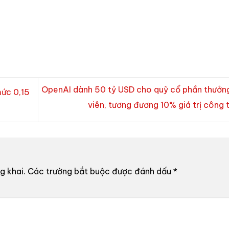
OpenAI dành 50 tỷ USD cho quỹ cổ phần thưởn
ức 0,15
viên, tương đương 10% giá trị công 
g khai.
Các trường bắt buộc được đánh dấu
*