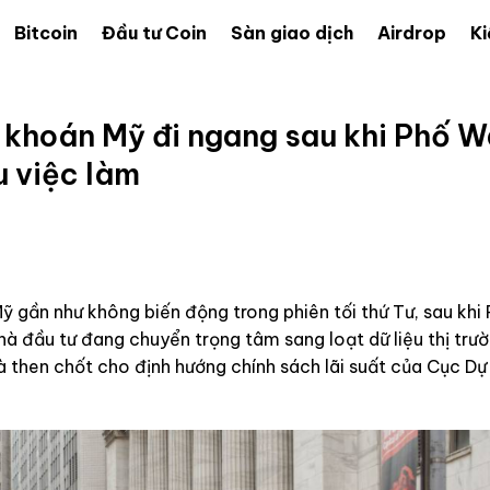
Bitcoin
Đầu tư Coin
Sàn giao dịch
Airdrop
Ki
 khoán Mỹ đi ngang sau khi Phố W
ệu việc làm
ỹ gần như không biến động trong phiên tối thứ Tư, sau khi
hà đầu tư đang chuyển trọng tâm sang loạt dữ liệu thị trư
 then chốt cho định hướng chính sách lãi suất của Cục Dự 