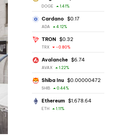
DOGE
1.41
%
Cardano
$
0.17
ADA
4.12
%
TRON
$
0.32
TRX
-0.80
%
Avalanche
$
6.74
AVAX
1.22
%
Shiba Inu
$
0.00000472
SHIB
0.44
%
Ethereum
$
1,678.64
ETH
1.11
%