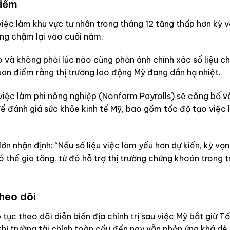
điểm
iệc làm khu vực tư nhân trong tháng 12 tăng thấp hơn kỳ v
ang chậm lại vào cuối năm.
và không phải lúc nào cũng phản ánh chính xác số liệu ch
an điểm rằng thị trường lao động Mỹ đang dần hạ nhiệt.
 việc làm phi nông nghiệp (Nonfarm Payrolls) sẽ công bố v
ể đánh giá sức khỏe kinh tế Mỹ, bao gồm tốc độ tạo việc
ớn nhận định: “Nếu số liệu việc làm yếu hơn dự kiến, kỳ vọ
thể gia tăng, từ đó hỗ trợ thị trường chứng khoán trong t
theo dõi
p tục theo dõi diễn biến địa chính trị sau việc Mỹ bắt giữ T
thị trường tài chính toàn cầu đến nay vẫn phản ứng khá dè