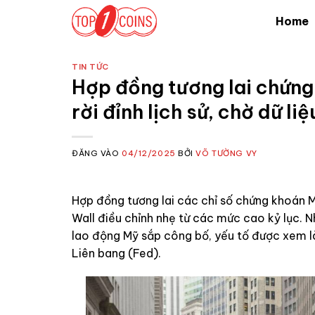
Bỏ
Home
qua
nội
dung
TIN TỨC
Hợp đồng tương lai chứng
rời đỉnh lịch sử, chờ dữ li
ĐĂNG VÀO
04/12/2025
BỞI
VÕ TƯỜNG VY
Hợp đồng tương lai các chỉ số chứng khoán M
Wall điều chỉnh nhẹ từ các mức cao kỷ lục. N
lao động Mỹ sắp công bố, yếu tố được xem là
Liên bang (Fed).