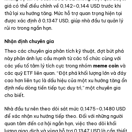
giá có thể điều chỉnh về 0,142–0,144 USD trước khi
thử lại xu hướng tăng. Mức hỗ trợ quan trọng hiện tại
được xác định ở 0,1347 USD, giúp nhà đầu tư quản lý
rủi ro trong ngắn hạn.
Nhận định chuyên gia
Theo các chuyên gia phân tích kỹ thuật, đợt bứt phá
này phản ánh lực cầu mạnh từ các tổ chức cùng với
các yếu tố tâm lý tích cực trong nhóm
meme coin
và
các quỹ ETF liên quan. “Đột phá khối lượng lớn và đáy
cao hơn liên tục là dấu hiệu của một xu hướng tăng ổn
định nếu dòng tiền tiếp tục duy trì,” một chuyên gia
cho biết.
Nhà đầu tư nên theo dõi sát mức 0,1475–0,1480 USD
để xác nhận xu hướng tiếp theo. Đối với những người
quan tâm đến cơ hội ngắn hạn, việc theo dõi khối
lượng giao dịch và vùng hỗ trợ 0,1347 USD là cần thiết