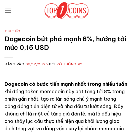
Bỏ
qua
nội
dung
TIN TỨC
Dogecoin bứt phá mạnh 8%, hướng tới
mức 0,15 USD
ĐĂNG VÀO
03/12/2025
BỞI
VÕ TƯỜNG VY
Dogecoin có bước tiến mạnh nhất trong nhiều tuần
khi đồng token memecoin này bật tăng tới 8% trong
phiên gần nhất, tạo ra làn sóng chú ý mạnh trong
cộng đồng tiền điện tử và nhà đầu tư lướt sóng. Đây
không chỉ là một cú tăng giá đơn lẻ, mà là dấu hiệu
cho thấy lực cầu thực thể hiện qua khối lượng giao
dịch tăng vọt và dòng vốn quay lại nhóm memecoin