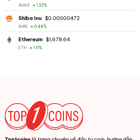
AVAX
1.22
%
Shiba Inu
$
0.00000472
SHIB
0.44
%
Ethereum
$
1,678.64
ETH
1.11
%
Top1coins
là trang chuyên về đầu tư coin, hướng dẫn