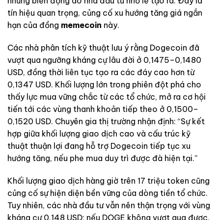
những biến động do nhà đầu tư nhỏ lẻ tạo ra. Đây là
tín hiệu quan trọng, củng cố xu hướng tăng giá ngắn
hạn của đồng
memecoin
này.
Các nhà phân tích kỹ thuật lưu ý rằng Dogecoin đã
vượt qua ngưỡng kháng cự lâu đời ở 0,1475–0,1480
USD, đồng thời liên tục tạo ra các đáy cao hơn từ
0,1347 USD. Khối lượng lớn trong phiên đột phá cho
thấy lực mua vững chắc từ các tổ chức, mở ra cơ hội
tiến tới các vùng thanh khoản tiếp theo ở 0,1500–
0,1520 USD. Chuyên gia thị trường nhận định: “Sự kết
hợp giữa khối lượng giao dịch cao và cấu trúc kỹ
thuật thuận lợi đang hỗ trợ Dogecoin tiếp tục xu
hướng tăng, nếu phe mua duy trì được đà hiện tại.”
Khối lượng giao dịch hàng giờ trên 17 triệu token cũng
củng cố sự hiện diện bền vững của dòng tiền tổ chức.
Tuy nhiên, các nhà đầu tư vẫn nên thận trọng với vùng
kháng cự 0,148 USD; nếu DOGE không vượt qua được,