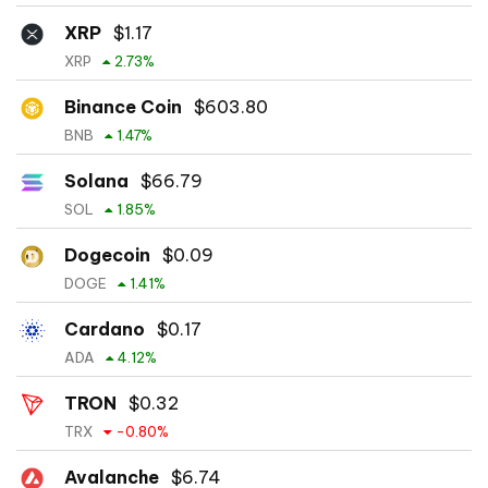
XRP
$
1.17
XRP
2.73
%
Binance Coin
$
603.80
BNB
1.47
%
Solana
$
66.79
SOL
1.85
%
Dogecoin
$
0.09
DOGE
1.41
%
Cardano
$
0.17
ADA
4.12
%
TRON
$
0.32
TRX
-0.80
%
Avalanche
$
6.74