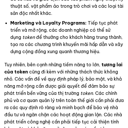
thuật số, vật phẩm ảo trong trò chơi và các loại tài
sản độc nhất khác.
Marketing và Loyalty Programs:
Tiếp tục phát
triển và mở rộng, các doanh nghiệp có thể sử
dụng
token
để thưởng cho khách hàng trung thành,
tạo ra các chương trình khuyến mãi hấp dẫn và xây
dựng cộng đồng xung quanh thương hiệu.
Tuy nhiên, bên cạnh những tiềm năng to lớn,
tương lai
của token
cũng đi kèm với những thách thức không
nhỏ. Các vấn đề về quy định pháp lý, bảo mật, và khả
năng mở rộng cần được giải quyết để đảm bảo sự
phát triển bền vững của thị trường
token
. Các chính
phủ và cơ quan quản lý trên toàn thế giới cần phải đưa
ra các quy định rõ ràng và minh bạch để bảo vệ nhà
đầu tư và ngăn chặn các hoạt động gian lận. Các nhà
phát triển công nghệ cần phải tiếp tục cải thiện tính