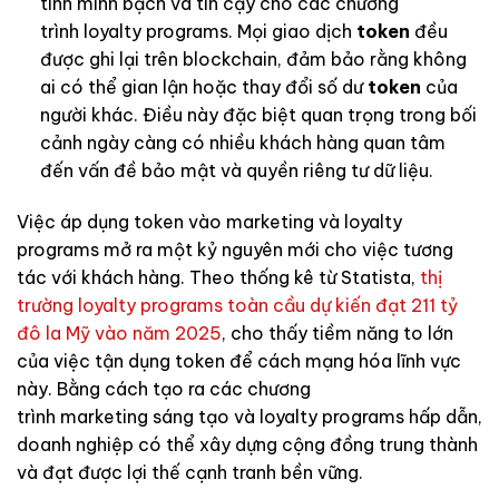
tính minh bạch và tin cậy cho các chương
trình loyalty programs. Mọi giao dịch
token
đều
được ghi lại trên blockchain, đảm bảo rằng không
ai có thể gian lận hoặc thay đổi số dư
token
của
người khác. Điều này đặc biệt quan trọng trong bối
cảnh ngày càng có nhiều khách hàng quan tâm
đến vấn đề bảo mật và quyền riêng tư dữ liệu.
Việc áp dụng token vào marketing và loyalty
programs mở ra một kỷ nguyên mới cho việc tương
tác với khách hàng. Theo thống kê từ Statista,
thị
trường loyalty programs toàn cầu dự kiến đạt 211 tỷ
đô la Mỹ vào năm 2025
, cho thấy tiềm năng to lớn
của việc tận dụng token để cách mạng hóa lĩnh vực
này. Bằng cách tạo ra các chương
trình marketing sáng tạo và loyalty programs hấp dẫn,
doanh nghiệp có thể xây dựng cộng đồng trung thành
và đạt được lợi thế cạnh tranh bền vững.