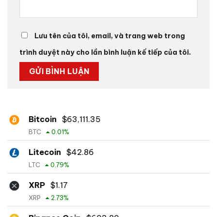
Lưu tên của tôi, email, và trang web trong
trình duyệt này cho lần bình luận kế tiếp của tôi.
Bitcoin
$
63,111.35
BTC
0.01
%
Litecoin
$
42.86
LTC
0.79
%
XRP
$
1.17
XRP
2.73
%