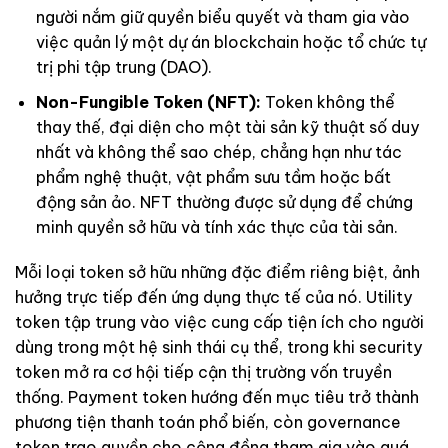
người nắm giữ quyền biểu quyết và tham gia vào
việc quản lý một dự án blockchain hoặc tổ chức tự
trị phi tập trung (DAO).
Non-Fungible Token (NFT):
Token không thể
thay thế, đại diện cho một tài sản kỹ thuật số duy
nhất và không thể sao chép, chẳng hạn như tác
phẩm nghệ thuật, vật phẩm sưu tầm hoặc bất
động sản ảo. NFT thường được sử dụng để chứng
minh quyền sở hữu và tính xác thực của tài sản.
Mỗi loại token sở hữu những đặc điểm riêng biệt, ảnh
hưởng trực tiếp đến ứng dụng thực tế của nó. Utility
token tập trung vào việc cung cấp tiện ích cho người
dùng trong một hệ sinh thái cụ thể, trong khi security
token mở ra cơ hội tiếp cận thị trường vốn truyền
thống. Payment token hướng đến mục tiêu trở thành
phương tiện thanh toán phổ biến, còn governance
token trao quyền cho cộng đồng tham gia vào quá