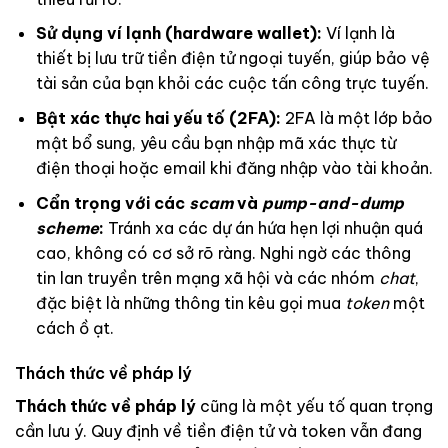
Sử dụng ví lạnh (hardware wallet):
Ví lạnh là
thiết bị lưu trữ tiền điện tử ngoại tuyến, giúp bảo vệ
tài sản của bạn khỏi các cuộc tấn công trực tuyến.
Bật xác thực hai yếu tố (2FA):
2FA là một lớp bảo
mật bổ sung, yêu cầu bạn nhập mã xác thực từ
điện thoại hoặc email khi đăng nhập vào tài khoản.
Cẩn trọng với các
scam
và
pump-and-dump
scheme
:
Tránh xa các dự án hứa hẹn lợi nhuận quá
cao, không có cơ sở rõ ràng. Nghi ngờ các thông
tin lan truyền trên mạng xã hội và các nhóm
chat
,
đặc biệt là những thông tin kêu gọi mua
token
một
cách ồ ạt.
Thách thức về pháp lý
Thách thức về pháp lý
cũng là một yếu tố quan trọng
cần lưu ý. Quy định về tiền điện tử và token vẫn đang