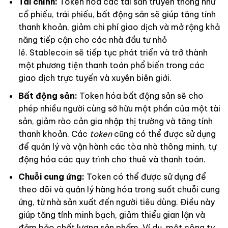
Tài chính:
Token hóa các tài sản truyền thống như
cổ phiếu, trái phiếu, bất động sản sẽ giúp tăng tính
thanh khoản, giảm chi phí giao dịch và mở rộng khả
năng tiếp cận cho các nhà đầu tư nhỏ
lẻ. Stablecoin sẽ tiếp tục phát triển và trở thành
một phương tiện thanh toán phổ biến trong các
giao dịch trực tuyến và xuyên biên giới.
Bất động sản:
Token hóa bất động sản sẽ cho
phép nhiều người cùng sở hữu một phần của một tài
sản, giảm rào cản gia nhập thị trường và tăng tính
thanh khoản. Các
token
cũng có thể được sử dụng
để quản lý và vận hành các tòa nhà thông minh, tự
động hóa các quy trình cho thuê và thanh toán.
Chuỗi cung ứng:
Token có thể được sử dụng để
theo dõi và quản lý hàng hóa trong suốt chuỗi cung
ứng, từ nhà sản xuất đến người tiêu dùng. Điều này
giúp tăng tính minh bạch, giảm thiểu gian lận và
đảm bảo chất lượng sản phẩm. Ví dụ, một công ty