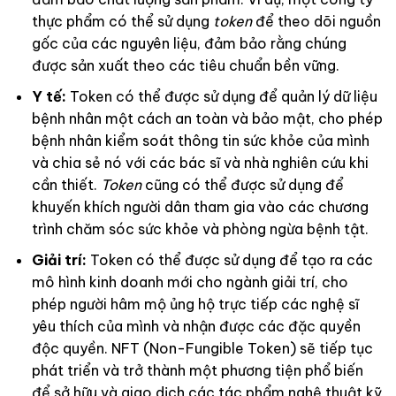
thực phẩm có thể sử dụng
token
để theo dõi nguồn
gốc của các nguyên liệu, đảm bảo rằng chúng
được sản xuất theo các tiêu chuẩn bền vững.
Y tế:
Token có thể được sử dụng để quản lý dữ liệu
bệnh nhân một cách an toàn và bảo mật, cho phép
bệnh nhân kiểm soát thông tin sức khỏe của mình
và chia sẻ nó với các bác sĩ và nhà nghiên cứu khi
cần thiết.
Token
cũng có thể được sử dụng để
khuyến khích người dân tham gia vào các chương
trình chăm sóc sức khỏe và phòng ngừa bệnh tật.
Giải trí:
Token có thể được sử dụng để tạo ra các
mô hình kinh doanh mới cho ngành giải trí, cho
phép người hâm mộ ủng hộ trực tiếp các nghệ sĩ
yêu thích của mình và nhận được các đặc quyền
độc quyền. NFT (Non-Fungible Token) sẽ tiếp tục
phát triển và trở thành một phương tiện phổ biến
để sở hữu và giao dịch các tác phẩm nghệ thuật kỹ