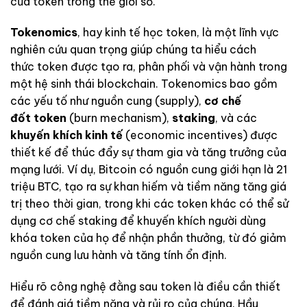
của token trong thế giới số.
Tokenomics
, hay kinh tế học token, là một lĩnh vực
nghiên cứu quan trọng giúp chúng ta hiểu cách
thức token được tạo ra, phân phối và vận hành trong
một hệ sinh thái blockchain. Tokenomics bao gồm
các yếu tố như nguồn cung (supply),
cơ chế
đốt token
(burn mechanism),
staking
, và các
khuyến khích kinh tế
(economic incentives) được
thiết kế để thúc đẩy sự tham gia và tăng trưởng của
mạng lưới. Ví dụ, Bitcoin có nguồn cung giới hạn là 21
triệu BTC, tạo ra sự khan hiếm và tiềm năng tăng giá
trị theo thời gian, trong khi các token khác có thể sử
dụng cơ chế staking để khuyến khích người dùng
khóa token của họ để nhận phần thưởng, từ đó giảm
nguồn cung lưu hành và tăng tính ổn định.
Hiểu rõ công nghệ đằng sau token là điều cần thiết
để đánh giá tiềm năng và rủi ro của chúng. Hầu