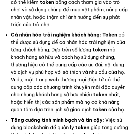
có thể kiếm
token
bằng cách tham gia vào trò
chơi và sử dụng chúng để mua vật phẩm, nâng cấp
nhân vật, hoặc thậm chí ảnh hưởng đến sự phát
triển của trò chơi.
Cá nhân hóa trải nghiệm khách hàng:
Token
có
thể được sử dụng để cá nhân hóa trải nghiệm của
từng khách hàng. Dựa trên số lượng
token
mà
khách hàng sở hữu và cách họ sử dụng chúng,
thương hiệu có thể cung cấp các ưu đãi, nội dung
và dịch vụ phù hợp với sở thích và nhu cầu của họ.
Ví dụ, một trang web thương mại điện tử có thể
cung cấp các chương trình khuyến mãi độc quyền
cho những khách hàng sở hữu nhiều
token
nhất,
hoặc hiển thị các sản phẩm mà họ có khả năng
quan tâm dựa trên lịch sử giao dịch
token
của họ.
Tăng cường tính minh bạch và tin cậy:
Việc sử
dụng blockchain để quản lý
token
giúp tăng cường