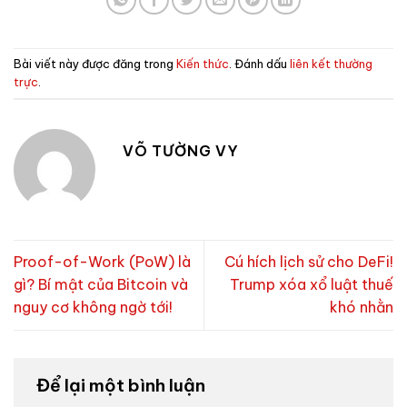
Bài viết này được đăng trong
Kiến thức
. Đánh dấu
liên kết thường
trực
.
VÕ TƯỜNG VY
Proof-of-Work (PoW) là
Cú hích lịch sử cho DeFi!
gì? Bí mật của Bitcoin và
Trump xóa xổ luật thuế
nguy cơ không ngờ tới!
khó nhằn
Để lại một bình luận