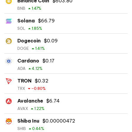
Binance Coin
$
603.80
BNB
1.47
%
Solana
$
66.79
SOL
1.85
%
Dogecoin
$
0.09
DOGE
1.41
%
Cardano
$
0.17
ADA
4.12
%
TRON
$
0.32
TRX
-0.80
%
Avalanche
$
6.74
AVAX
1.22
%
Shiba Inu
$
0.00000472
SHIB
0.44
%