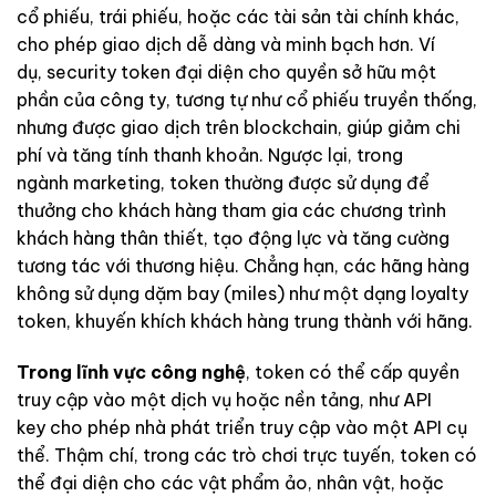
cổ phiếu, trái phiếu, hoặc các tài sản tài chính khác,
cho phép giao dịch dễ dàng và minh bạch hơn. Ví
dụ, security token đại diện cho quyền sở hữu một
phần của công ty, tương tự như cổ phiếu truyền thống,
nhưng được giao dịch trên blockchain, giúp giảm chi
phí và tăng tính thanh khoản. Ngược lại, trong
ngành marketing, token thường được sử dụng để
thưởng cho khách hàng tham gia các chương trình
khách hàng thân thiết, tạo động lực và tăng cường
tương tác với thương hiệu. Chẳng hạn, các hãng hàng
không sử dụng dặm bay (miles) như một dạng loyalty
token, khuyến khích khách hàng trung thành với hãng.
Trong lĩnh vực công nghệ
, token có thể cấp quyền
truy cập vào một dịch vụ hoặc nền tảng, như API
key cho phép nhà phát triển truy cập vào một API cụ
thể. Thậm chí, trong các trò chơi trực tuyến, token có
thể đại diện cho các vật phẩm ảo, nhân vật, hoặc