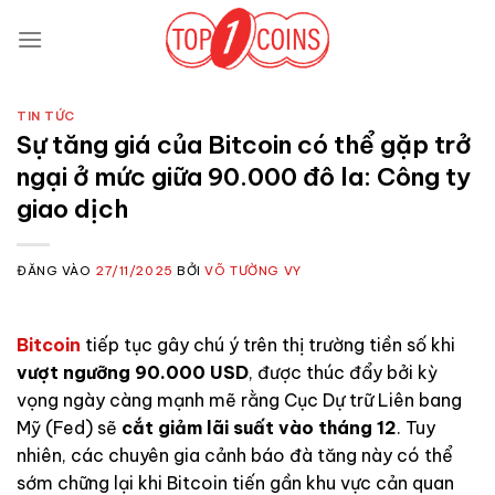
Bỏ
qua
nội
dung
TIN TỨC
Sự tăng giá của Bitcoin có thể gặp trở
ngại ở mức giữa 90.000 đô la: Công ty
giao dịch
ĐĂNG VÀO
27/11/2025
BỞI
VÕ TƯỜNG VY
Bitcoin
tiếp tục gây chú ý trên thị trường tiền số khi
vượt ngưỡng 90.000 USD
, được thúc đẩy bởi kỳ
vọng ngày càng mạnh mẽ rằng Cục Dự trữ Liên bang
Mỹ (Fed) sẽ
cắt giảm lãi suất vào tháng 12
. Tuy
nhiên, các chuyên gia cảnh báo đà tăng này có thể
sớm chững lại khi Bitcoin tiến gần khu vực cản quan