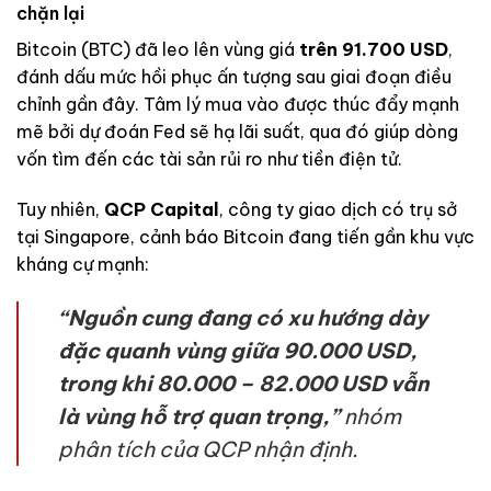
chặn lại
Bitcoin (BTC) đã leo lên vùng giá
trên 91.700 USD
,
đánh dấu mức hồi phục ấn tượng sau giai đoạn điều
chỉnh gần đây. Tâm lý mua vào được thúc đẩy mạnh
mẽ bởi dự đoán Fed sẽ hạ lãi suất, qua đó giúp dòng
vốn tìm đến các tài sản rủi ro như tiền điện tử.
Tuy nhiên,
QCP Capital
, công ty giao dịch có trụ sở
tại Singapore, cảnh báo Bitcoin đang tiến gần khu vực
kháng cự mạnh:
“Nguồn cung đang có xu hướng dày
đặc quanh vùng giữa 90.000 USD,
trong khi 80.000 – 82.000 USD vẫn
là vùng hỗ trợ quan trọng,”
nhóm
phân tích của QCP nhận định.