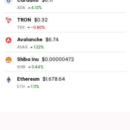
Cardano
$
0.17
ADA
4.12
%
TRON
$
0.32
TRX
-0.80
%
Avalanche
$
6.74
AVAX
1.22
%
Shiba Inu
$
0.00000472
SHIB
0.44
%
Ethereum
$
1,678.64
ETH
1.11
%