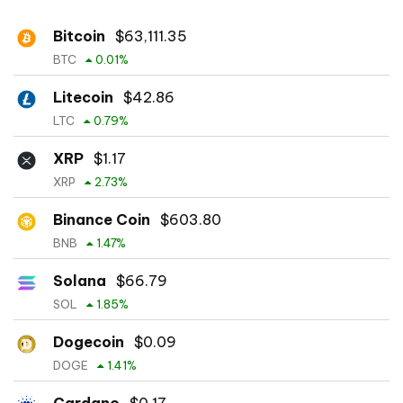
Bitcoin
$
63,111.35
BTC
0.01
%
Litecoin
$
42.86
LTC
0.79
%
XRP
$
1.17
XRP
2.73
%
Binance Coin
$
603.80
BNB
1.47
%
Solana
$
66.79
SOL
1.85
%
Dogecoin
$
0.09
DOGE
1.41
%