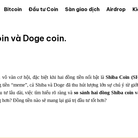
Bitcoin
Đầu tư Coin
Sàn giao dịch
Airdrop
Ki
in và Doge coin.
 vô vàn cơ hội, đặc biệt khi hai đồng tiền nổi bật là
Shiba Coin (S
tiền “meme”, cả Shiba và Doge đã thu hút lượng lớn sự chú ý từ giới
 tư lâu dài, việc tìm hiểu rõ ràng và
so sánh hai đồng Shiba coin 
 hơn? Đồng tiền nào sẽ mang lại giá trị đầu tư tốt hơn?