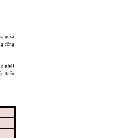
mạng xã
ng cộng
ăng
phát
c thiếu