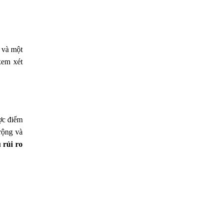
n và một
xem xét
ợc điểm
rộng và
 rủi ro