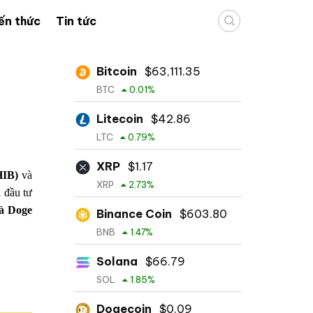
ến thức
Tin tức
Bitcoin
$
63,111.35
BTC
0.01
%
Litecoin
$
42.86
LTC
0.79
%
XRP
$
1.17
HIB)
và
XRP
2.73
%
 đầu tư
và Doge
Binance Coin
$
603.80
BNB
1.47
%
Solana
$
66.79
SOL
1.85
%
Dogecoin
$
0.09