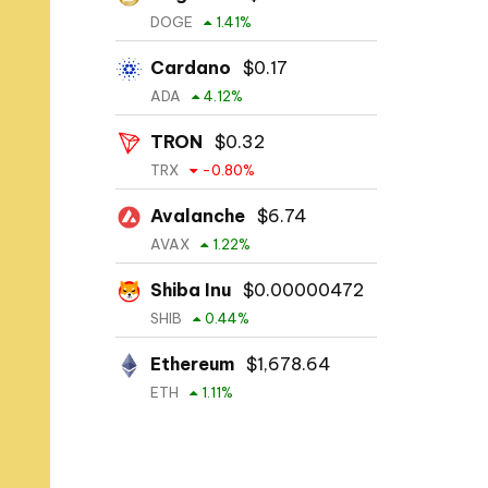
DOGE
1.41
%
Cardano
$
0.17
ADA
4.12
%
TRON
$
0.32
TRX
-0.80
%
Avalanche
$
6.74
AVAX
1.22
%
Shiba Inu
$
0.00000472
SHIB
0.44
%
Ethereum
$
1,678.64
ETH
1.11
%