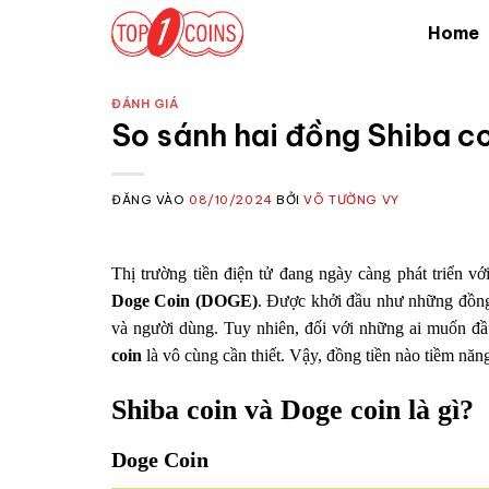
Bỏ
Home
qua
nội
dung
ĐÁNH GIÁ
So sánh hai đồng Shiba co
ĐĂNG VÀO
08/10/2024
BỞI
VÕ TƯỜNG VY
Thị trường tiền điện tử đang ngày càng phát triển với
Doge Coin (DOGE)
. Được khởi đầu như những đồng 
và người dùng. Tuy nhiên, đối với những ai muốn đầu
coin
là vô cùng cần thiết. Vậy, đồng tiền nào tiềm năng
Shiba coin và Doge coin là gì?
Doge Coin