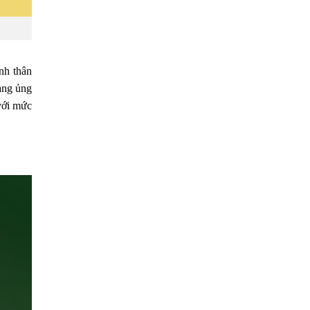
nh thân
ạng ủng
với mức