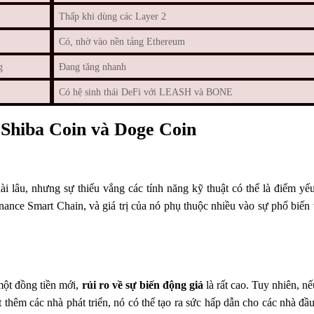
Thấp khi dùng các Layer 2
Có, nhờ vào nền tảng Ethereum
g
Đang tăng nhanh
Có hệ sinh thái DeFi với LEASH và BONE
o Shiba Coin và Doge Coin
i lâu, nhưng sự thiếu vắng các tính năng kỹ thuật có thể là điểm yế
nance Smart Chain, và giá trị của nó phụ thuộc nhiều vào sự phổ biến
một đồng tiền mới,
rủi ro về sự biến động giá
là rất cao. Tuy nhiên, n
t thêm các nhà phát triển, nó có thể tạo ra sức hấp dẫn cho các nhà đầ