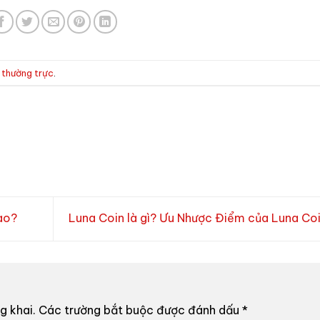
t thường trực
.
ao?
Luna Coin là gì? Ưu Nhược Điểm của Luna Co
g khai.
Các trường bắt buộc được đánh dấu
*