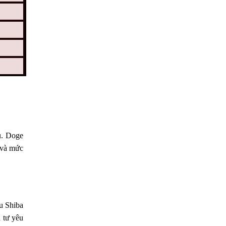
u. Doge
 và mức
ếu Shiba
u tư yêu