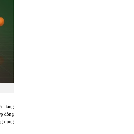
ền tảng
hợp đồng
ng dụng