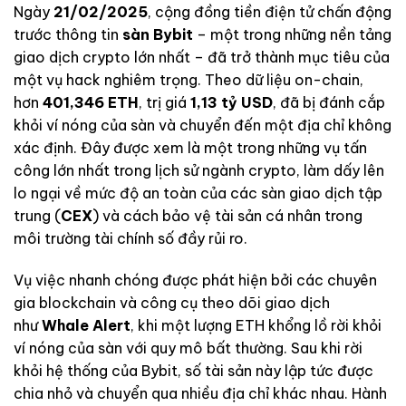
Ngày
21/02/2025
, cộng đồng tiền điện tử chấn động
trước thông tin
sàn Bybit
– một trong những nền tảng
giao dịch crypto lớn nhất – đã trở thành mục tiêu của
một vụ hack nghiêm trọng. Theo dữ liệu on-chain,
hơn
401,346 ETH
, trị giá
1,13 tỷ USD
, đã bị đánh cắp
khỏi ví nóng của sàn và chuyển đến một địa chỉ không
xác định. Đây được xem là một trong những vụ tấn
công lớn nhất trong lịch sử ngành crypto, làm dấy lên
lo ngại về mức độ an toàn của các sàn giao dịch tập
trung (
CEX
) và cách bảo vệ tài sản cá nhân trong
môi trường tài chính số đầy rủi ro.
Vụ việc nhanh chóng được phát hiện bởi các chuyên
gia blockchain và công cụ theo dõi giao dịch
như
Whale Alert
, khi một lượng ETH khổng lồ rời khỏi
ví nóng của sàn với quy mô bất thường. Sau khi rời
khỏi hệ thống của Bybit, số tài sản này lập tức được
chia nhỏ và chuyển qua nhiều địa chỉ khác nhau. Hành