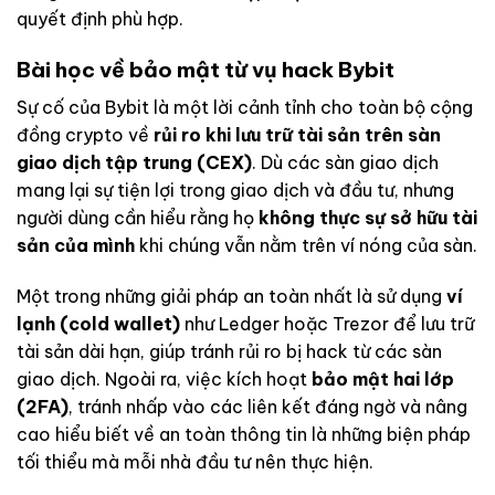
quyết định phù hợp.
Bài học về bảo mật từ vụ hack Bybit
Sự cố của Bybit là một lời cảnh tỉnh cho toàn bộ cộng
đồng crypto về
rủi ro khi lưu trữ tài sản trên sàn
giao dịch tập trung (CEX)
. Dù các sàn giao dịch
mang lại sự tiện lợi trong giao dịch và đầu tư, nhưng
người dùng cần hiểu rằng họ
không thực sự sở hữu tài
sản của mình
khi chúng vẫn nằm trên ví nóng của sàn.
Một trong những giải pháp an toàn nhất là sử dụng
ví
lạnh (cold wallet)
như Ledger hoặc Trezor để lưu trữ
tài sản dài hạn, giúp tránh rủi ro bị hack từ các sàn
giao dịch. Ngoài ra, việc kích hoạt
bảo mật hai lớp
(2FA)
, tránh nhấp vào các liên kết đáng ngờ và nâng
cao hiểu biết về an toàn thông tin là những biện pháp
tối thiểu mà mỗi nhà đầu tư nên thực hiện.