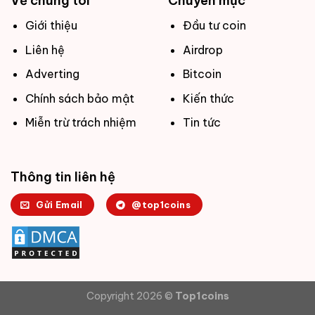
Về chúng tôi
Chuyên mục
Giới thiệu
Đầu tư coin
Liên hệ
Airdrop
Adverting
Bitcoin
Chính sách bảo mật
Kiến thức
Miễn trừ trách nhiệm
Tin tức
Thông tin liên hệ
Gửi Email
@top1coins
Copyright 2026 ©
Top1coins