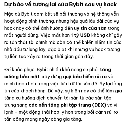
Dự báo về tương lai của Bybit sau vụ hack
Mặc dù Bybit cam kết sẽ bồi thường và hệ thống vẫn
hoạt động bình thường, nhưng hậu quả lâu dài của vụ
hack này có thể ảnh hưởng đến
uy tín của sàn
trong
mắt người dùng. Việc mất hơn
1 tỷ USD
không chỉ gây
ra tổn thất tài chính mà còn có thể khiến niềm tin của
nhà đầu tư lung lay, đặc biệt khi những vụ hack tương
tự liên tục xảy ra trong thời gian gần đây.
Để khắc phục, Bybit nhiều khả năng sẽ phải
tăng
cường bảo mật
, xây dựng
quỹ bảo hiểm rủi ro
và
minh bạch hơn trong việc lưu trữ tài sản để lấy lại lòng
tin của khách hàng. Dù vậy, sự kiện này có thể làm gia
tăng xu hướng dịch chuyển tài sản từ các sàn tập
trung sang
các nền tảng phi tập trung (DEX)
và ví
lạnh – một động thái hợp lý hơn trong bối cảnh rủi ro
tấn công mạng ngày càng gia tăng.