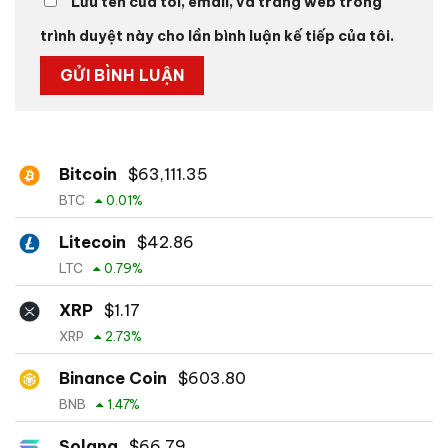
Lưu tên của tôi, email, và trang web trong
trình duyệt này cho lần bình luận kế tiếp của tôi.
Bitcoin
$
63,111.35
BTC
0.01
%
Litecoin
$
42.86
LTC
0.79
%
XRP
$
1.17
XRP
2.73
%
Binance Coin
$
603.80
BNB
1.47
%
Solana
$
66.79