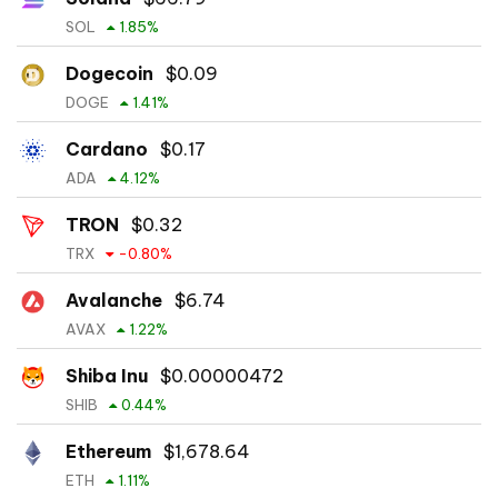
SOL
1.85
%
Dogecoin
$
0.09
DOGE
1.41
%
Cardano
$
0.17
ADA
4.12
%
TRON
$
0.32
TRX
-0.80
%
Avalanche
$
6.74
AVAX
1.22
%
Shiba Inu
$
0.00000472
SHIB
0.44
%
Ethereum
$
1,678.64
ETH
1.11
%