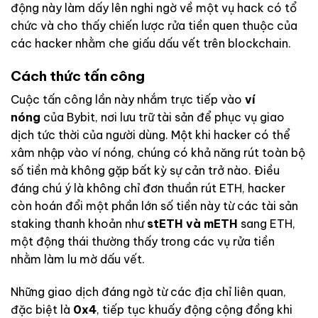
động này làm dấy lên nghi ngờ về một vụ hack có tổ
chức và cho thấy chiến lược rửa tiền quen thuộc của
các hacker nhằm che giấu dấu vết trên blockchain.
Cách thức tấn công
Cuộc tấn công lần này nhắm trực tiếp vào
ví
nóng
của Bybit, nơi lưu trữ tài sản để phục vụ giao
dịch tức thời của người dùng. Một khi hacker có thể
xâm nhập vào ví nóng, chúng có khả năng rút toàn bộ
số tiền mà không gặp bất kỳ sự cản trở nào. Điều
đáng chú ý là không chỉ đơn thuần rút ETH, hacker
còn hoán đổi một phần lớn số tiền này từ các tài sản
staking thanh khoản như
stETH và mETH
sang ETH,
một động thái thường thấy trong các vụ rửa tiền
nhằm làm lu mờ dấu vết.
Những giao dịch đáng ngờ từ các địa chỉ liên quan,
đặc biệt là
0x4
, tiếp tục khuấy động cộng đồng khi