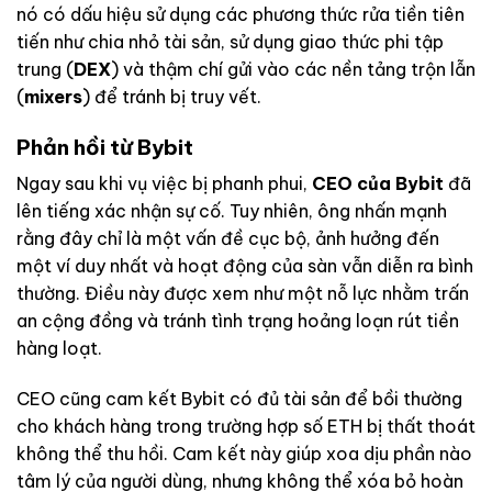
nó có dấu hiệu sử dụng các phương thức rửa tiền tiên
tiến như chia nhỏ tài sản, sử dụng giao thức phi tập
trung (
DEX
) và thậm chí gửi vào các nền tảng trộn lẫn
(
mixers
) để tránh bị truy vết.
Phản hồi từ Bybit
Ngay sau khi vụ việc bị phanh phui,
CEO của Bybit
đã
lên tiếng xác nhận sự cố. Tuy nhiên, ông nhấn mạnh
rằng đây chỉ là một vấn đề cục bộ, ảnh hưởng đến
một ví duy nhất và hoạt động của sàn vẫn diễn ra bình
thường. Điều này được xem như một nỗ lực nhằm trấn
an cộng đồng và tránh tình trạng hoảng loạn rút tiền
hàng loạt.
CEO cũng cam kết Bybit có đủ tài sản để bồi thường
cho khách hàng trong trường hợp số ETH bị thất thoát
không thể thu hồi. Cam kết này giúp xoa dịu phần nào
tâm lý của người dùng, nhưng không thể xóa bỏ hoàn