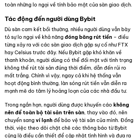
toàn những lo ngại về tính bảo mật của sàn giao dịch.
Tác động đến người dùng Bybit
Dù sàn cam kết bồi thường, nhiều người dùng vẫn bày
tỏ sự lo ngại về khả năng
đóng băng rút tiền
– điều
từng xảy ra với các sàn giao dịch gặp sự cố như FTX
hay Celsius trước đây. Nếu Bybit gặp khó khăn về
thanh khoản, người dùng có thể đối mặt với tình trạng
không thể rút tài sản đúng thời điểm, dẫn đến rủi ro
mất trắng. Chính vì vậy, ngay cả khi hệ thống vẫn
hoạt động bình thường, làn sóng rút tiền vẫn diễn ra
mạnh mẽ do tâm lý hoảng loạn của các nhà đầu tư.
Trong ngắn hạn, người dùng được khuyến cáo
không
nên để toàn bộ tài sản trên sàn
, thay vào đó, nên
chuyển sang
ví lạnh
để bảo vệ tài sản của mình. Đồng
thời, việc theo dõi chặt chẽ các thông báo từ Bybit
cũng là điều cần thiết để cập nhật tình hình và đưa ra