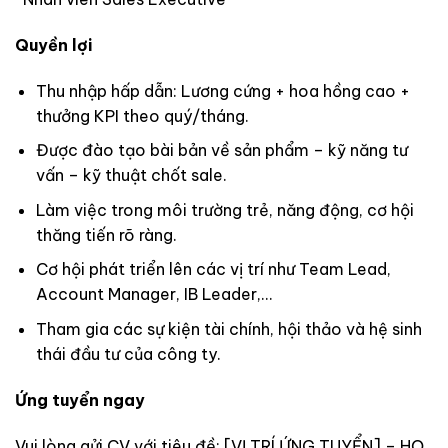
Quyền lợi
Thu nhập hấp dẫn: Lương cứng + hoa hồng cao +
thưởng KPI theo quý/tháng.
Được đào tạo bài bản về sản phẩm – kỹ năng tư
vấn – kỹ thuật chốt sale.
Làm việc trong môi trường trẻ, năng động, cơ hội
thăng tiến rõ ràng.
Cơ hội phát triển lên các vị trí như Team Lead,
Account Manager, IB Leader,…
Tham gia các sự kiện tài chính, hội thảo và hệ sinh
thái đầu tư của công ty.
Ứng tuyển ngay
Vui lòng gửi CV với tiêu đề: [VỊ TRÍ ỨNG TUYỂN] – HỌ