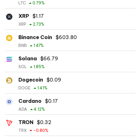
LTC
0.79
%
XRP
$
1.17
XRP
2.73
%
Binance Coin
$
603.80
BNB
1.47
%
Solana
$
66.79
SOL
1.85
%
Dogecoin
$
0.09
DOGE
1.41
%
Cardano
$
0.17
ADA
4.12
%
TRON
$
0.32
TRX
-0.80
%