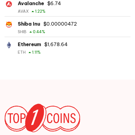
Avalanche
$
6.74
AVAX
1.22
%
Shiba Inu
$
0.00000472
SHIB
0.44
%
Ethereum
$
1,678.64
ETH
1.11
%