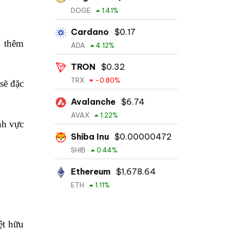
DOGE
1.41
%
Cardano
$
0.17
m thêm
ADA
4.12
%
TRON
$
0.32
TRX
-0.80
%
sẽ đặc
Avalanche
$
6.74
AVAX
1.22
%
nh vực
Shiba Inu
$
0.00000472
SHIB
0.44
%
Ethereum
$
1,678.64
ETH
1.11
%
ệt hữu