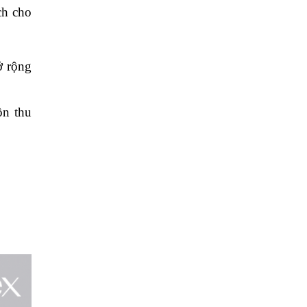
ch cho
ở rộng
ồn thu