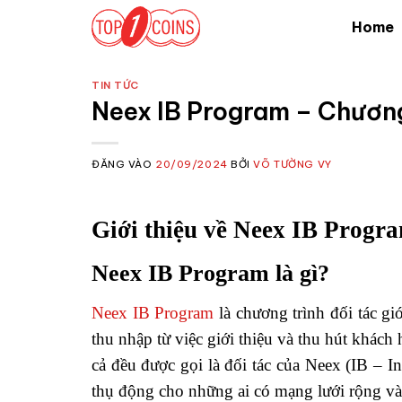
Bỏ
Home
qua
nội
dung
TIN TỨC
Neex IB Program – Chương
ĐĂNG VÀO
20/09/2024
BỞI
VÕ TƯỜNG VY
Giới thiệu về Neex IB Progr
Neex IB Program là gì?
Neex IB Program
là chương trình đối tác gi
thu nhập từ việc giới thiệu và thu hút khách
cả đều được gọi là đối tác của Neex (IB – In
thụ động cho những ai có mạng lưới rộng và 