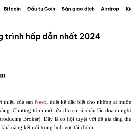
Bitcoin
Đầu tư Coin
Sàn giao dịch
Airdrop
Ki
 trình hấp dẫn nhất 2024
am
ới thiệu của sàn
Neex
, thiết kế đặc biệt cho những ai muố
 hàng. Chương trình mở cửa cho cả cá nhân lẫn doanh nghiệ
troducing Broker). Đây là cơ hội tuyệt vời để gia tăng th
khả năng kết nối trong lĩnh vực tài chính.