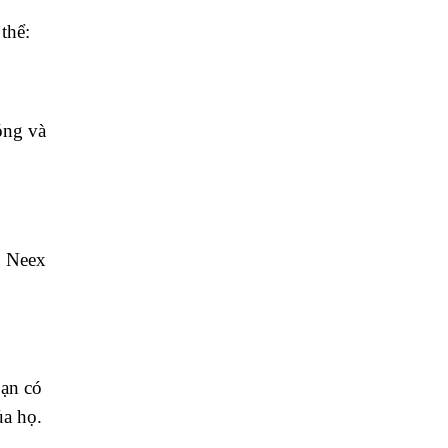
 thể:
óng và
p Neex
bạn có
ủa họ.