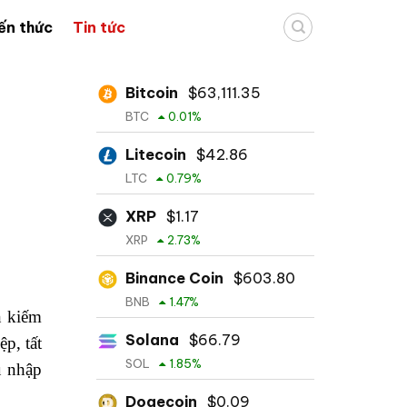
ến thức
Tin tức
Bitcoin
$
63,111.35
BTC
0.01
%
Litecoin
$
42.86
LTC
0.79
%
XRP
$
1.17
XRP
2.73
%
Binance Coin
$
603.80
BNB
1.47
%
n kiếm
Solana
$
66.79
p, tất
SOL
1.85
%
u nhập
Dogecoin
$
0.09