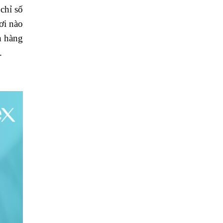
chỉ số
ơi nào
h hàng
.