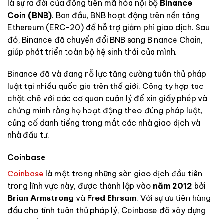
là sự ra đời của đồng tiền mã hóa nội bộ
Binance
Coin (BNB)
. Ban đầu, BNB hoạt động trên nền tảng
Ethereum (ERC-20) để hỗ trợ giảm phí giao dịch. Sau
đó, Binance đã chuyển đổi BNB sang Binance Chain,
giúp phát triển toàn bộ hệ sinh thái của mình.
Binance đã và đang nỗ lực tăng cường tuân thủ pháp
luật tại nhiều quốc gia trên thế giới. Công ty hợp tác
chặt chẽ với các cơ quan quản lý để xin giấy phép và
chứng minh rằng họ hoạt động theo đúng pháp luật,
củng cố danh tiếng trong mắt các nhà giao dịch và
nhà đầu tư.
Coinbase
Coinbase
là một trong những sàn giao dịch đầu tiên
trong lĩnh vực này, được thành lập vào
năm 2012
bởi
Brian Armstrong
và
Fred Ehrsam
. Với sự ưu tiên hàng
đầu cho tính tuân thủ pháp lý, Coinbase đã xây dựng