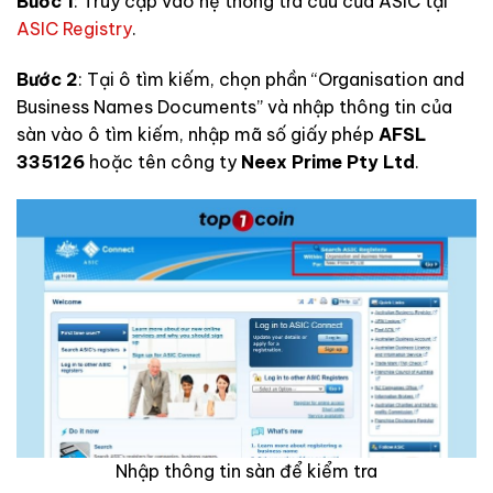
Bước 1
: Truy cập vào hệ thống tra cứu của ASIC tại
ASIC Registry
.
Bước 2
: Tại ô tìm kiếm, chọn phần “Organisation and
Business Names Documents” và nhập thông tin của
sàn vào ô tìm kiếm, nhập mã số giấy phép
AFSL
335126
hoặc tên công ty
Neex Prime Pty Ltd
.
Nhập thông tin sàn để kiểm tra