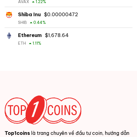
AVAX
1.22
%
Shiba Inu
$
0.00000472
SHIB
0.44
%
Ethereum
$
1,678.64
ETH
1.11
%
Top1coins
là trang chuyên về đầu tư coin, hướng dẫn