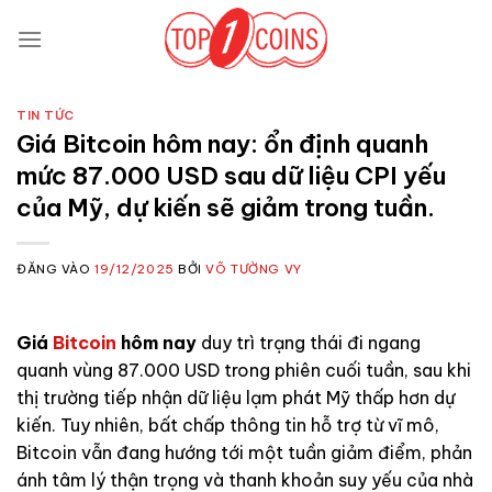
Bỏ
qua
nội
dung
TIN TỨC
Giá Bitcoin hôm nay: ổn định quanh
mức 87.000 USD sau dữ liệu CPI yếu
của Mỹ, dự kiến ​​sẽ giảm trong tuần.
ĐĂNG VÀO
19/12/2025
BỞI
VÕ TƯỜNG VY
Giá
Bitcoin
hôm nay
duy trì trạng thái đi ngang
quanh vùng 87.000 USD trong phiên cuối tuần, sau khi
thị trường tiếp nhận dữ liệu lạm phát Mỹ thấp hơn dự
kiến. Tuy nhiên, bất chấp thông tin hỗ trợ từ vĩ mô,
Bitcoin vẫn đang hướng tới một tuần giảm điểm, phản
ánh tâm lý thận trọng và thanh khoản suy yếu của nhà