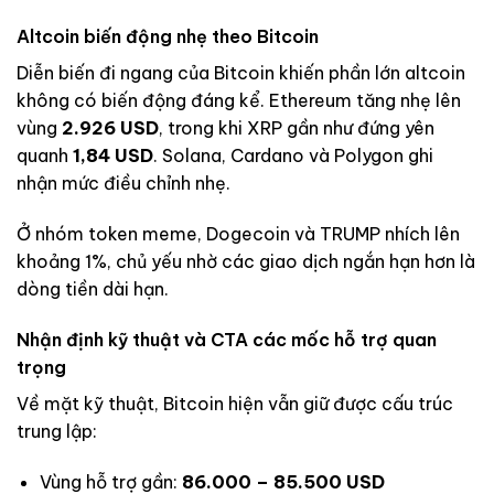
Altcoin biến động nhẹ theo Bitcoin
Diễn biến đi ngang của Bitcoin khiến phần lớn altcoin
không có biến động đáng kể. Ethereum tăng nhẹ lên
vùng
2.926 USD
, trong khi XRP gần như đứng yên
quanh
1,84 USD
. Solana, Cardano và Polygon ghi
nhận mức điều chỉnh nhẹ.
Ở nhóm token meme, Dogecoin và TRUMP nhích lên
khoảng 1%, chủ yếu nhờ các giao dịch ngắn hạn hơn là
dòng tiền dài hạn.
Nhận định kỹ thuật và CTA các mốc hỗ trợ quan
trọng
Về mặt kỹ thuật, Bitcoin hiện vẫn giữ được cấu trúc
trung lập:
Vùng hỗ trợ gần:
86.000 – 85.500 USD