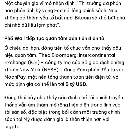
Một chuyên gia vĩ mô nhận định: “Thị trường đã phần
nào phản ánh kỳ vọng Fed nới lỏng chính sách. Nếu
không có thêm yếu tố bất ngờ, Bitcoin sẽ khó bứt phá
chỉ nhờ dữ liệu lạm phát”.
Phố Wall tiếp tục quan tâm đến tiền điện tử
Ở chiều dài hạn, dòng tiền tổ chức vẫn cho thấy dấu
hiệu quan tâm. Theo Bloomberg, Intercontinental
Exchange (ICE) – công ty mẹ của Sở giao dịch chứng
khoán New York (NYSE) – đang đàm phán đầu tư vào
MoonPay, một nền tảng thanh toán tiền điện tử, với
mức định giá có thể lên tới
5 tỷ USD
.
Động thái này cho thấy các định chế tài chính truyền
thống vẫn âm thầm mở rộng hiện diện trong lĩnh vực
tài sản số, đặc biệt trong bối cảnh môi trường chính
sách tại Mỹ được đánh giá là thân thiện hơn với
crypto.