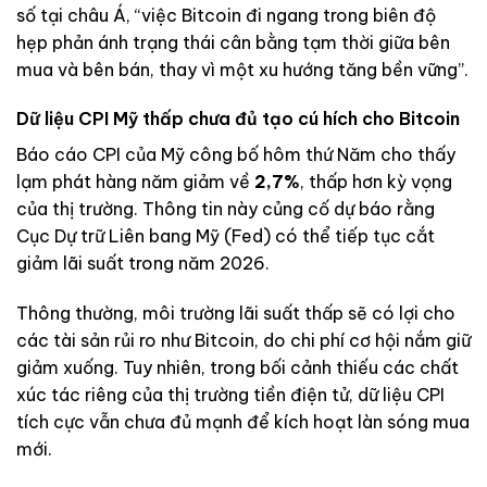
số tại châu Á, “việc Bitcoin đi ngang trong biên độ
hẹp phản ánh trạng thái cân bằng tạm thời giữa bên
mua và bên bán, thay vì một xu hướng tăng bền vững”.
Dữ liệu CPI Mỹ thấp chưa đủ tạo cú hích cho Bitcoin
Báo cáo CPI của Mỹ công bố hôm thứ Năm cho thấy
lạm phát hàng năm giảm về
2,7%
, thấp hơn kỳ vọng
của thị trường. Thông tin này củng cố dự báo rằng
Cục Dự trữ Liên bang Mỹ (Fed) có thể tiếp tục cắt
giảm lãi suất trong năm 2026.
Thông thường, môi trường lãi suất thấp sẽ có lợi cho
các tài sản rủi ro như Bitcoin, do chi phí cơ hội nắm giữ
giảm xuống. Tuy nhiên, trong bối cảnh thiếu các chất
xúc tác riêng của thị trường tiền điện tử, dữ liệu CPI
tích cực vẫn chưa đủ mạnh để kích hoạt làn sóng mua
mới.