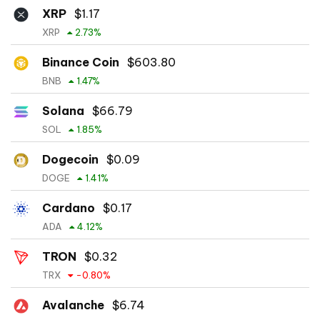
XRP
$
1.17
XRP
2.73
%
Binance Coin
$
603.80
BNB
1.47
%
Solana
$
66.79
SOL
1.85
%
Dogecoin
$
0.09
DOGE
1.41
%
Cardano
$
0.17
ADA
4.12
%
TRON
$
0.32
TRX
-0.80
%
Avalanche
$
6.74