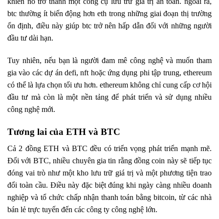
khiến nó trở thành một công cụ lưu trữ giá trị an toàn. ngoài ra,
btc thường ít biến động hơn eth trong những giai đoạn thị trường
ổn định, điều này giúp btc trở nên hấp dẫn đối với những người
đầu tư dài hạn.
Tuy nhiên, nếu bạn là người đam mê công nghệ và muốn tham
gia vào các dự án defi, nft hoặc ứng dụng phi tập trung, ethereum
có thể là lựa chọn tối ưu hơn. ethereum không chỉ cung cấp cơ hội
đầu tư mà còn là một nền tảng để phát triển và sử dụng nhiều
công nghệ mới.
Tương lai của ETH và BTC
Cả 2 đồng ETH và BTC đều có triển vọng phát triển mạnh mẽ.
Đối với BTC, nhiều chuyên gia tin rằng đồng coin này sẽ tiếp tục
đóng vai trò như một kho lưu trữ giá trị và một phương tiện trao
đổi toàn cầu. Điều này đặc biệt đúng khi ngày càng nhiều doanh
nghiệp và tổ chức chấp nhận thanh toán bằng bitcoin, từ các nhà
bán lẻ trực tuyến đến các công ty công nghệ lớn.