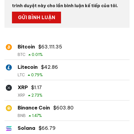
trình duyệt này cho lần bình luận kế tiếp của tôi.
Bitcoin
$
63,111.35
BTC
0.01
%
Litecoin
$
42.86
LTC
0.79
%
XRP
$
1.17
XRP
2.73
%
Binance Coin
$
603.80
BNB
1.47
%
Solana
$
66.79