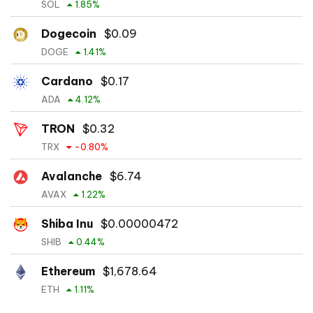
SOL
1.85
%
Dogecoin
$
0.09
DOGE
1.41
%
Cardano
$
0.17
ADA
4.12
%
TRON
$
0.32
TRX
-0.80
%
Avalanche
$
6.74
AVAX
1.22
%
Shiba Inu
$
0.00000472
SHIB
0.44
%
Ethereum
$
1,678.64
ETH
1.11
%