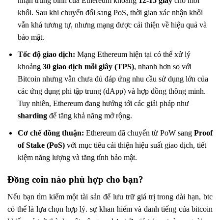
nhận trung bình của Ethereum khoảng
12-15 giây
cho mỗi
khối. Sau khi chuyển đổi sang PoS, thời gian xác nhận khối
vẫn khá tương tự, nhưng mạng được cải thiện về hiệu quả và
bảo mật.
Tốc độ giao dịch:
Mạng Ethereum hiện tại có thể xử lý
khoảng
30 giao dịch mỗi giây (TPS)
, nhanh hơn so với
Bitcoin nhưng vẫn chưa đủ đáp ứng nhu cầu sử dụng lớn của
các ứng dụng phi tập trung (dApp) và hợp đồng thông minh.
Tuy nhiên, Ethereum đang hướng tới các giải pháp như
sharding
để tăng khả năng mở rộng.
Cơ chế đồng thuận:
Ethereum đã chuyển từ PoW sang
Proof
of Stake (PoS)
với mục tiêu cải thiện hiệu suất giao dịch, tiết
kiệm năng lượng và tăng tính bảo mật.
Đồng coin nào phù hợp cho bạn?
Nếu bạn tìm kiếm một tài sản để lưu trữ giá trị trong dài hạn, btc
có thể là lựa chọn hợp lý. sự khan hiếm và danh tiếng của bitcoin