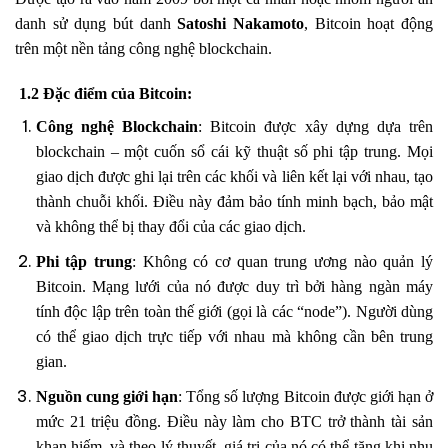
danh sử dụng bút danh
Satoshi Nakamoto
, Bitcoin hoạt động
trên một nền tảng công nghệ blockchain.
1.2 Đặc điểm của Bitcoin:
Công nghệ Blockchain
: Bitcoin được xây dựng dựa trên
blockchain – một cuốn sổ cái kỹ thuật số phi tập trung. Mọi
giao dịch được ghi lại trên các khối và liên kết lại với nhau, tạo
thành chuỗi khối. Điều này đảm bảo tính minh bạch, bảo mật
và không thể bị thay đổi của các giao dịch.
Phi tập trung
: Không có cơ quan trung ương nào quản lý
Bitcoin. Mạng lưới của nó được duy trì bởi hàng ngàn máy
tính độc lập trên toàn thế giới (gọi là các “node”). Người dùng
có thể giao dịch trực tiếp với nhau mà không cần bên trung
gian.
Nguồn cung giới hạn
: Tổng số lượng Bitcoin được giới hạn ở
mức 21 triệu đồng. Điều này làm cho BTC trở thành tài sản
khan hiếm, và theo lý thuyết, giá trị của nó có thể tăng khi nhu