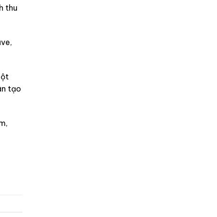
h thu
ave,
một
ân tạo
m,