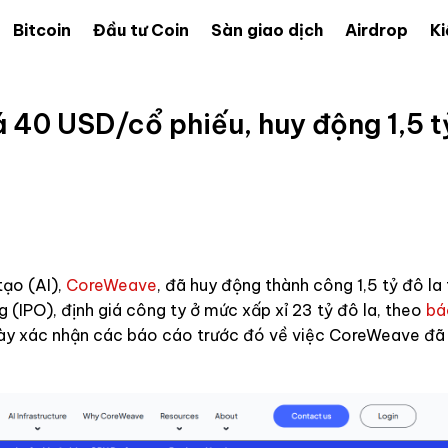
Bitcoin
Đầu tư Coin
Sàn giao dịch
Airdrop
Ki
á 40 USD/cổ phiếu, huy động 1,5 t
tạo (AI),
CoreWeave
, đã huy động thành công 1,5 tỷ đô la
 (IPO), định giá công ty ở mức xấp xỉ 23 tỷ đô la, theo
bá
 này xác nhận các báo cáo trước đó về việc CoreWeave đã