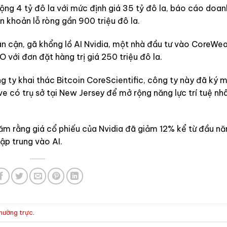
ng 4 tỷ đô la với mức định giá 35 tỷ đô la, báo cáo doan
n khoản lỗ ròng gần 900 triệu đô la.
n cận, gã khổng lồ AI Nvidia, một nhà đầu tư vào CoreWe
O với đơn đặt hàng trị giá 250 triệu đô la.
ty khai thác Bitcoin CoreScientific, công ty này đã ký 
ve có trụ sở tại New Jersey để mở rộng năng lực trí tuệ nh
ăm rằng giá cổ phiếu của Nvidia đã giảm 12% kể từ đầu nă
ập trung vào AI.
thường trực
.