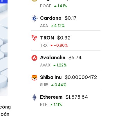
DOGE
1.41
%
Cardano
$
0.17
ADA
4.12
%
TRON
$
0.32
TRX
-0.80
%
Avalanche
$
6.74
AVAX
1.22
%
Shiba Inu
$
0.00000472
SHIB
0.44
%
Ethereum
$
1,678.64
ETH
1.11
%
 công
khoán