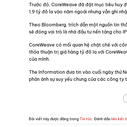
Trước đó, CoreWeave đã đặt mục tiêu huy độ
1,9 tỷ đô la vào năm ngoái nhưng vẫn ghi nhậ
Theo Bloomberg, trích dẫn một nguồn tin thâ
sẽ đóng vai trò là nhà đầu tư nền tảng cho IP
CoreWeave có mối quan hệ chặt chẽ với công 
thỏa thuận trị giá hàng tỷ đô la với CoreWea
của mình.
The Information đưa tin vào cuối ngày thứ N
phản ánh sự suy yếu chung của các công ty t
Bài viết này được đăng trong
Tin tức
. Đánh dấu
liên kết 