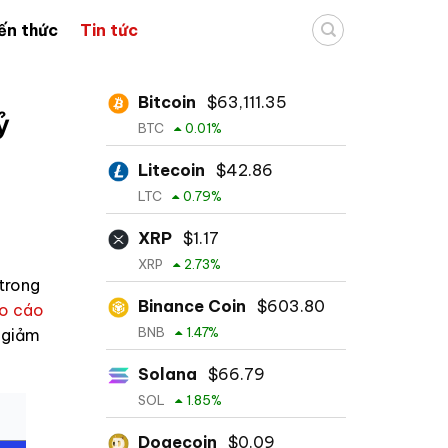
ến thức
Tin tức
Bitcoin
$
63,111.35
ỷ
BTC
0.01
%
Litecoin
$
42.86
LTC
0.79
%
XRP
$
1.17
XRP
2.73
%
 trong
Binance Coin
$
603.80
o cáo
BNB
1.47
%
 giảm
Solana
$
66.79
SOL
1.85
%
Dogecoin
$
0.09