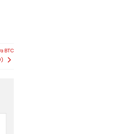
ưa BTC
0)