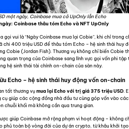
 USD một ngày, Coinbase mua cả UpOnly lẫn Echo
t ngày: Coinbase thâu tóm Echo và NFT UpOnly
gọi vui là “Ngày Coinbase mua lại Cobie”, khi chỉ trong 
đã chi 400 triệu USD để thâu tóm Echo – hệ sinh thái huy 
ng Cobie (Jordan Fish). Thương vụ không chỉ biến Cobie t
ng quan trọng của Coinbase sang lĩnh vực gọi vốn phi tập 
ng hệ sinh thái tài chính on-chain của sàn này.
ữu Echo – hệ sinh thái huy động vốn on-chain
àn tất thương vụ
mua lại Echo với trị giá 375 triệu USD
. 
ng cụ giúp các cộng đồng nhà đầu tư cùng góp vốn vào các
ên chuỗi khối mà không cần qua trung gian.
n lược giúp Coinbase mở rộng phạm vi hoạt động – không c
bao phủ toàn bộ vòng đời của dự án crypto, từ khâu khởi tạo