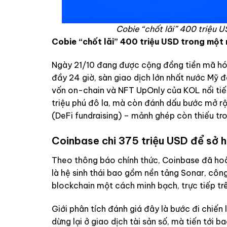
Cobie “chốt lãi” 400 triệu
Cobie “chốt lãi” 400 triệu USD trong mộ
Ngày 21/10 đang được cộng đồng tiền mã hóa 
đầy 24 giờ, sàn giao dịch lớn nhất nước Mỹ 
vốn on-chain và NFT UpOnly của KOL nổi tiế
triệu phú đô la, mà còn đánh dấu bước mở rộ
(DeFi fundraising) – mảnh ghép còn thiếu tro
Coinbase chi 375 triệu USD để sở h
Theo thông báo chính thức, Coinbase đã ho
là hệ sinh thái bao gồm nền tảng Sonar, cô
blockchain một cách minh bạch, trực tiếp tr
Giới phân tích đánh giá đây là bước đi chiế
dừng lại ở giao dịch tài sản số, mà tiến tới 