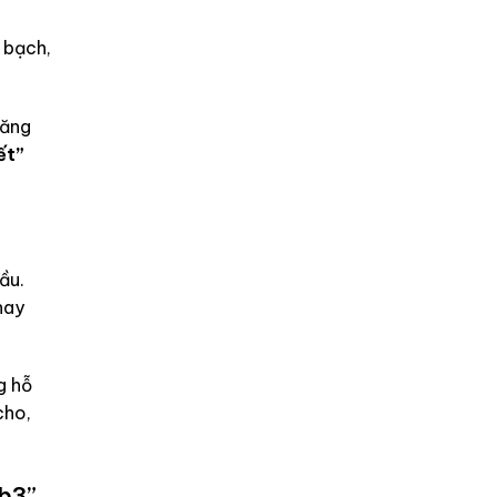
 bạch,
tăng
ết”
ầu.
hay
g hỗ
cho,
eb3”