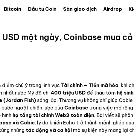
Bitcoin
Đầu tư Coin
Sàn giao dịch
Airdrop
Ki
ệu USD một ngày, Coinbase mua cả
 điểm chú ý trong lĩnh vực
Tài chính – Tiền mã hóa
, khi ch
ớn nhất nước Mỹ đã chi
400 triệu USD
để thâu tóm
hệ sinh
e (Jordan Fish)
sáng lập. Thương vụ không chỉ giúp Cobie 
u bước ngoặt chiến lược của
Coinbase
trong việc mở rộng
ô hình
hạ tầng tài chính Web3 toàn diện
. Bài viết sẽ phân
nbase và Cobie
, lý do khiến Echo trở thành mảnh ghép qu
 cùng những
tác động và cơ hội
mà sự kiện này mang lại ch