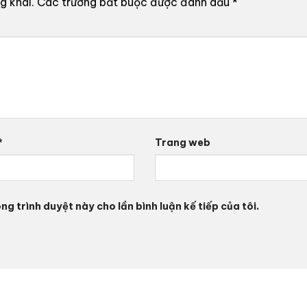
g khai.
Các trường bắt buộc được đánh dấu
*
*
Trang web
ng trình duyệt này cho lần bình luận kế tiếp của tôi.