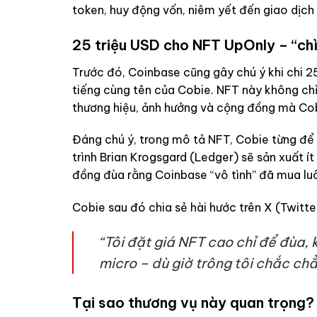
token, huy động vốn, niêm yết đến giao dịch
25 triệu USD cho NFT UpOnly – “chì
Trước đó, Coinbase cũng gây chú ý khi chi 25
tiếng cùng tên của Cobie. NFT này không chỉ
thương hiệu, ảnh hưởng và cộng đồng mà Cob
Đáng chú ý, trong mô tả NFT, Cobie từng để
trình Brian Krogsgard (Ledger) sẽ sản xuất í
đồng đùa rằng Coinbase “vô tình” đã mua lu
Cobie sau đó chia sẻ hài hước trên X (Twitte
“Tôi đặt giá NFT cao chỉ để đùa, k
micro – dù giờ trông tôi chắc chẳ
Tại sao thương vụ này quan trọng?