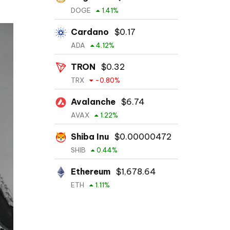
DOGE
1.41
%
Cardano
$
0.17
ADA
4.12
%
TRON
$
0.32
TRX
-0.80
%
Avalanche
$
6.74
AVAX
1.22
%
Shiba Inu
$
0.00000472
SHIB
0.44
%
Ethereum
$
1,678.64
ETH
1.11
%