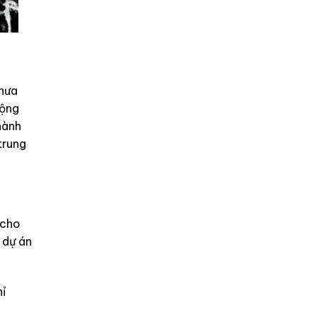
chưa
động
hành
trung
Echo
 dự án
hỉ