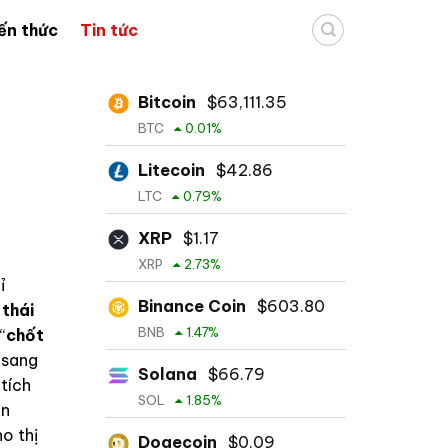
ến thức
Tin tức
Bitcoin
$
63,111.35
BTC
0.01
%
Litecoin
$
42.86
LTC
0.79
%
XRP
$
1.17
XRP
2.73
%
ỉ
Binance Coin
$
603.80
 thái
BNB
1.47
%
“
chốt
 sang
Solana
$
66.79
 tích
SOL
1.85
%
an
o thị
Dogecoin
$
0.09