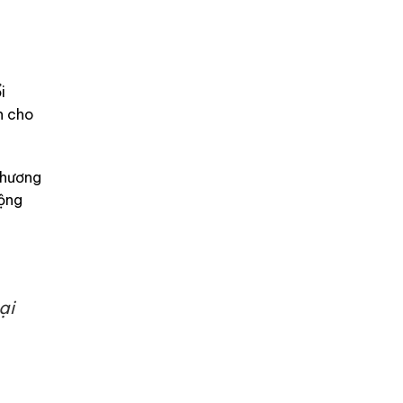
i
n cho
chương
cộng
ại