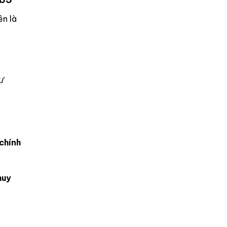
n là
ư
chính
huy