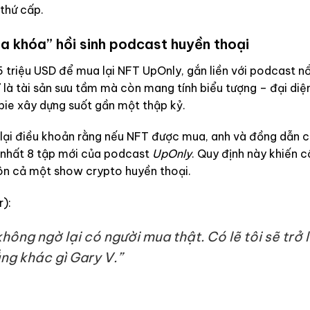
 thứ cấp.
a khóa” hồi sinh podcast huyền thoại
 triệu USD để mua lại NFT UpOnly, gắn liền với podcast nổ
 là tài sản sưu tầm mà còn mang tính biểu tượng – đại diệ
ie xây dựng suốt gần một thập kỷ.
 lại điều khoản rằng nếu NFT được mua, anh và đồng dẫn 
t nhất 8 tập mới của podcast
UpOnly
. Quy định này khiến 
ôn cả một show crypto huyền thoại.
r):
hông ngờ lại có người mua thật. Có lẽ tôi sẽ trở l
ng khác gì Gary V.”