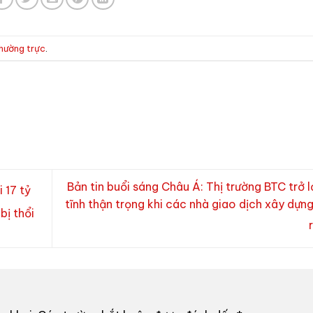
thường trực
.
Bản tin buổi sáng Châu Á: Thị trường BTC trở l
 17 tỷ
tĩnh thận trọng khi các nhà giao dịch xây dựng 
bị thổi