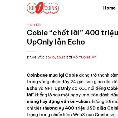
Bỏ
Home
qua
nội
dung
TIN TỨC
Cobie “chốt lãi” 400 tri
UpOnly lẫn Echo
ĐĂNG VÀO
30/10/2025
BỞI
VÕ TƯỜNG VY
Coinbase mua lại Cobie
đang trở thành tâm
trong vòng chưa đầy 24 giờ, sàn giao dịch l
Echo
và
NFT UpOnly
do KOL nổi tiếng
Cobi
lãi
” khổng lồ sau một ngày, mà còn đánh dấ
mảng huy động vốn on-chain
, hướng tới m
chi tiết
thương vụ 400 triệu USD giữa Coi
trọng trong chiến lược Web3 của Coinbase,