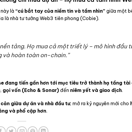
 này là
“cú bắt tay của niềm tin và tầm nhìn”
giữa một bê
ia là nhà tư tưởng Web3 tiên phong (Cobie).
nền tảng. Họ mua cả một triết lý – mô hình đầu t
 và hoàn toàn on-chain.”
e đang tiến gần hơn tới mục tiêu trở thành hạ tầng tài 
)
,
gọi vốn (Echo & Sonar)
đến
niêm yết và giao dịch
.
 cản giữa dự án và nhà đầu tư
, mở ra kỷ nguyên mới cho
bằng và phổ cập hơn
.