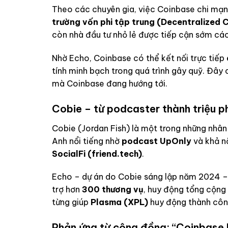
Theo các chuyên gia, việc Coinbase chi mạ
trường vốn phi tập trung (Decentralized 
còn nhà đầu tư nhỏ lẻ được tiếp cận sớm các
Nhờ Echo, Coinbase có thể kết nối trực tiếp
tính minh bạch trong quá trình gây quỹ. Đây 
mà Coinbase đang hướng tới.
Cobie – từ podcaster thành triệu p
Cobie (Jordan Fish) là một trong những nhân
Anh nổi tiếng nhờ
podcast UpOnly
và khả n
SocialFi (friend.tech)
.
Echo – dự án do Cobie sáng lập năm 2024 – 
trợ hơn
300 thương vụ
, huy động tổng cộng
từng giúp
Plasma (XPL)
huy động thành cô
Phản ứng từ cộng đồng: “Coinbase 