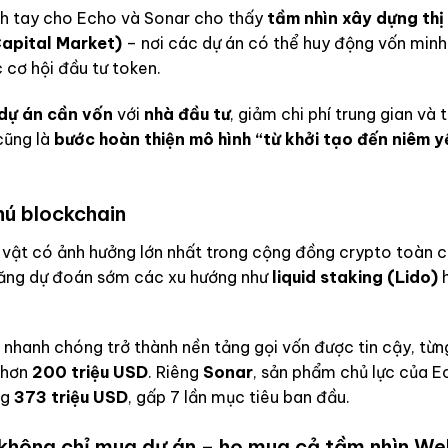
nh tay cho Echo và Sonar cho thấy
tầm nhìn xây dựng thị
Capital Market)
– nơi các dự án có thể huy động vốn minh
 cơ hội đầu tư token.
dự án cần vốn
với
nhà đầu tư
, giảm chi phí trung gian và 
cũng là
bước hoàn thiện mô hình “từ khởi tạo đến niêm y
hú blockchain
 vật có ảnh hưởng lớn nhất trong cộng đồng crypto toàn c
ăng dự đoán sớm các xu hướng như
liquid staking (Lido)
nhanh chóng trở thành nền tảng gọi vốn được tin cậy, từn
 hơn
200 triệu USD
. Riêng
Sonar
, sản phẩm chủ lực của E
ng
373 triệu USD
, gấp 7 lần mục tiêu ban đầu.
không chỉ mua dự án – họ mua cả tầm nhìn W