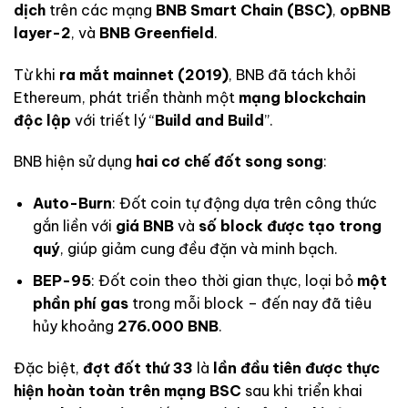
dịch
trên các mạng
BNB Smart Chain (BSC)
,
opBNB
layer-2
, và
BNB Greenfield
.
Từ khi
ra mắt mainnet (2019)
, BNB đã tách khỏi
Ethereum, phát triển thành một
mạng blockchain
độc lập
với triết lý “
Build and Build
”.
BNB hiện sử dụng
hai cơ chế đốt song song
:
Auto-Burn
: Đốt coin tự động dựa trên công thức
gắn liền với
giá BNB
và
số block được tạo trong
quý
, giúp giảm cung đều đặn và minh bạch.
BEP-95
: Đốt coin theo thời gian thực, loại bỏ
một
phần phí gas
trong mỗi block – đến nay đã tiêu
hủy khoảng
276.000 BNB
.
Đặc biệt,
đợt đốt thứ 33
là
lần đầu tiên được thực
hiện hoàn toàn trên mạng BSC
sau khi triển khai