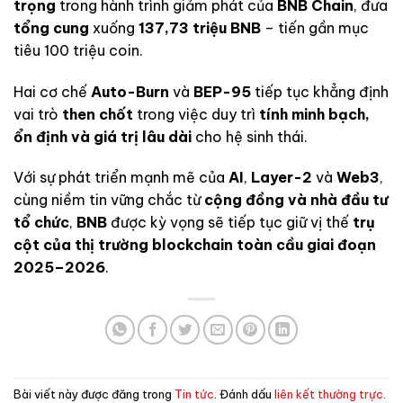
trọng
trong hành trình giảm phát của
BNB Chain
, đưa
tổng cung
xuống
137,73 triệu BNB
– tiến gần mục
tiêu 100 triệu coin.
Hai cơ chế
Auto-Burn
và
BEP-95
tiếp tục khẳng định
vai trò
then chốt
trong việc duy trì
tính minh bạch,
ổn định và giá trị lâu dài
cho hệ sinh thái.
Với sự phát triển mạnh mẽ của
AI
,
Layer-2
và
Web3
,
cùng niềm tin vững chắc từ
cộng đồng và nhà đầu tư
tổ chức
,
BNB
được kỳ vọng sẽ tiếp tục giữ vị thế
trụ
cột của thị trường blockchain toàn cầu giai đoạn
2025–2026
.
Bài viết này được đăng trong
Tin tức
. Đánh dấu
liên kết thường trực
.