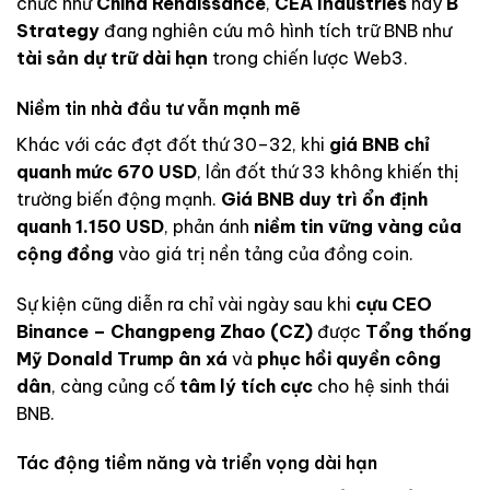
chức như
China Renaissance
,
CEA Industries
hay
B
Strategy
đang nghiên cứu mô hình tích trữ BNB như
tài sản dự trữ dài hạn
trong chiến lược Web3.
Niềm tin nhà đầu tư vẫn mạnh mẽ
Khác với các đợt đốt thứ 30–32, khi
giá BNB chỉ
quanh mức 670 USD
, lần đốt thứ 33 không khiến thị
trường biến động mạnh.
Giá BNB duy trì ổn định
quanh 1.150 USD
, phản ánh
niềm tin vững vàng của
cộng đồng
vào giá trị nền tảng của đồng coin.
Sự kiện cũng diễn ra chỉ vài ngày sau khi
cựu CEO
Binance – Changpeng Zhao (CZ)
được
Tổng thống
Mỹ Donald Trump ân xá
và
phục hồi quyền công
dân
, càng củng cố
tâm lý tích cực
cho hệ sinh thái
BNB.
Tác động tiềm năng và triển vọng dài hạn