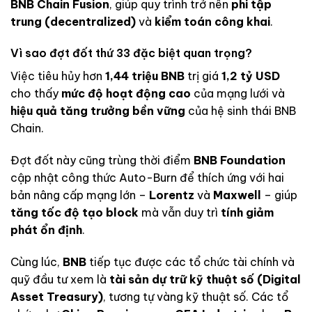
BNB Chain Fusion
, giúp quy trình trở nên
phi tập
trung (decentralized)
và
kiểm toán công khai
.
Vì sao đợt đốt thứ 33 đặc biệt quan trọng?
Việc tiêu hủy hơn
1,44 triệu BNB
trị giá
1,2 tỷ USD
cho thấy
mức độ hoạt động cao
của mạng lưới và
hiệu quả tăng trưởng bền vững
của hệ sinh thái BNB
Chain.
Đợt đốt này cũng trùng thời điểm
BNB Foundation
cập nhật công thức Auto-Burn để thích ứng với hai
bản nâng cấp mạng lớn –
Lorentz
và
Maxwell
– giúp
tăng tốc độ tạo block
mà vẫn duy trì
tính giảm
phát ổn định
.
Cùng lúc,
BNB
tiếp tục được các tổ chức tài chính và
quỹ đầu tư xem là
tài sản dự trữ kỹ thuật số (Digital
Asset Treasury)
, tương tự vàng kỹ thuật số. Các tổ