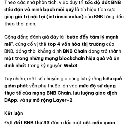
Theo các nhà phân tích, việc duy trì
tốc độ đốt BNB
đều đặn và minh bạch mỗi quý
là tín hiệu tích cực
giúp
giá trị nội tại (intrinsic value)
của BNB tăng dần
theo thời gian.
Cộng đồng đánh giá đây là “
bước đẩy tâm lý mạnh
mẽ
”, củng cố vị thế
top 4 vốn hóa thị trường
của
BNB, đồng thời khẳng định
BNB Chain
đang trở thành
một trong những mạng blockchain hiệu quả và ổn
định nhất
trong kỷ nguyên
Web3
.
Tuy nhiên, một số chuyên gia cũng lưu ý rằng
hiệu quả
giảm phát
vẫn phụ thuộc lớn vào
mức độ sử dụng
thực tế của mạng BNB Chain
,
lưu lượng giao dịch
DApp
, và
sự mở rộng Layer-2
.
Kết luận
Đợt
đốt BNB thứ 33
đánh dấu một
cột mốc quan