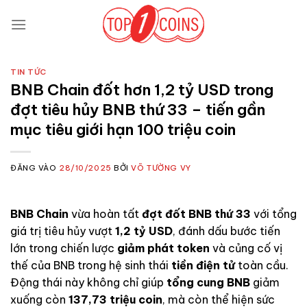
Bỏ
qua
nội
dung
TIN TỨC
BNB Chain đốt hơn 1,2 tỷ USD trong
đợt tiêu hủy BNB thứ 33 – tiến gần
mục tiêu giới hạn 100 triệu coin
ĐĂNG VÀO
28/10/2025
BỞI
VÕ TƯỜNG VY
BNB Chain
vừa hoàn tất
đợt đốt BNB thứ 33
với tổng
giá trị tiêu hủy vượt
1,2 tỷ USD
, đánh dấu bước tiến
lớn trong chiến lược
giảm phát token
và củng cố vị
thế của BNB trong hệ sinh thái
tiền điện tử
toàn cầu.
Động thái này không chỉ giúp
tổng cung BNB
giảm
xuống còn
137,73 triệu coin
, mà còn thể hiện sức