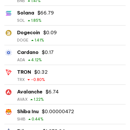
BNB
1.47
%
Solana
$
66.79
SOL
1.85
%
Dogecoin
$
0.09
DOGE
1.41
%
Cardano
$
0.17
ADA
4.12
%
TRON
$
0.32
TRX
-0.80
%
Avalanche
$
6.74
AVAX
1.22
%
Shiba Inu
$
0.00000472
SHIB
0.44
%