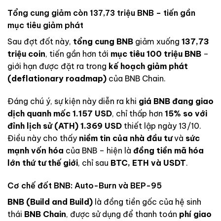
Tổng cung giảm còn 137,73 triệu BNB – tiến gần
mục tiêu giảm phát
Sau đợt đốt này,
tổng cung BNB
giảm xuống
137,73
triệu coin
, tiến gần hơn tới
mục tiêu 100 triệu BNB
–
giới hạn được đặt ra trong
kế hoạch giảm phát
(deflationary roadmap)
của BNB Chain.
Đáng chú ý, sự kiện này diễn ra khi
giá BNB đang giao
dịch quanh mốc 1.157 USD
, chỉ thấp hơn
15% so với
đỉnh lịch sử (ATH) 1.369 USD
thiết lập ngày 13/10.
Điều này cho thấy
niềm tin của nhà đầu tư
và
sức
mạnh vốn hóa
của BNB – hiện là
đồng tiền mã hóa
lớn thứ tư thế giới
, chỉ sau
BTC, ETH và USDT
.
Cơ chế đốt BNB: Auto-Burn và BEP-95
BNB (Build and Build)
là đồng tiền gốc của hệ sinh
thái
BNB Chain
, được sử dụng để thanh toán
phí giao