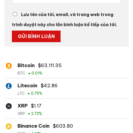
Lưu tên của tôi, email, và trang web trong
trình duyệt này cho lần bình luận kế tiếp của tôi.
Bitcoin
$
63,111.35
BTC
0.01
%
Litecoin
$
42.86
LTC
0.79
%
XRP
$
1.17
XRP
2.73
%
Binance Coin
$
603.80