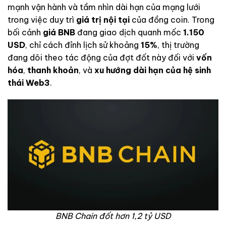
mạnh vận hành và tầm nhìn dài hạn của mạng lưới
trong việc duy trì
giá trị nội tại
của đồng coin. Trong
bối cảnh
giá BNB
đang giao dịch quanh mốc
1.150
USD
, chỉ cách đỉnh lịch sử khoảng
15%
, thị trường
đang dõi theo tác động của đợt đốt này đối với
vốn
hóa
,
thanh khoản
, và
xu hướng dài hạn của hệ sinh
thái Web3
.
BNB Chain đốt hơn 1,2 tỷ USD