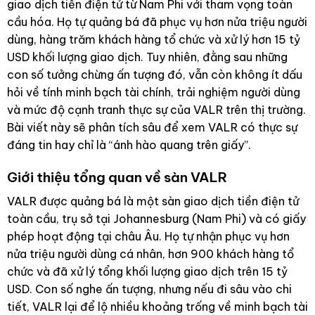
giao dịch tiền điện tử từ Nam Phi với tham vọng toàn
cầu hóa. Họ tự quảng bá đã phục vụ hơn nửa triệu người
dùng, hàng trăm khách hàng tổ chức và xử lý hơn 15 tỷ
USD khối lượng giao dịch. Tuy nhiên, đằng sau những
con số tưởng chừng ấn tượng đó, vẫn còn không ít dấu
hỏi về tính minh bạch tài chính, trải nghiệm người dùng
và mức độ cạnh tranh thực sự của VALR trên thị trường.
Bài viết này sẽ phân tích sâu để xem VALR có thực sự
đáng tin hay chỉ là “ánh hào quang trên giấy”.
Giới thiệu tổng quan về sàn VALR
VALR được quảng bá là một sàn giao dịch tiền điện tử
toàn cầu, trụ sở tại Johannesburg (Nam Phi) và có giấy
phép hoạt động tại châu Âu. Họ tự nhận phục vụ hơn
nửa triệu người dùng cá nhân, hơn 900 khách hàng tổ
chức và đã xử lý tổng khối lượng giao dịch trên 15 tỷ
USD. Con số nghe ấn tượng, nhưng nếu đi sâu vào chi
tiết, VALR lại để lộ nhiều khoảng trống về minh bạch tài