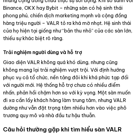
nhưng cộng đồng chưa thực sự sôi động. Khi so sánh với
Binance, OKX hay Bybit – những sàn có hệ sinh thái
phong phú, chiến dịch marketing mạnh và cộng đồng
hàng triệu người – VALR tỏ ra khá mờ nhạt. Hệ sinh thái
của họ hiện tại giống như “bản thu nhỏ” của các sàn lớn,
thiếu sự khác biệt rõ ràng.
Trải nghiệm người dùng và hỗ trợ
Giao diện VALR không quá khó dùng, nhưng cũng
không mang lại trải nghiệm vượt trội. Với định hướng
phục vụ cả tổ chức, nền tảng đôi khi khá phức tạp đối
với người mới. Hệ thống hỗ trợ chưa có nhiều điểm
nhấn, phản hồi chậm hơn so với kỳ vọng. Một sàn muốn
đi xa cần lấy khách hàng làm trung tâm, nhưng VALR
dường như vẫn đặt trọng tâm nhiều hơn vào việc phô
trương quy mô và nhà đầu tư hậu thuẫn.
Câu hỏi thường gặp khi tìm hiểu sàn VALR