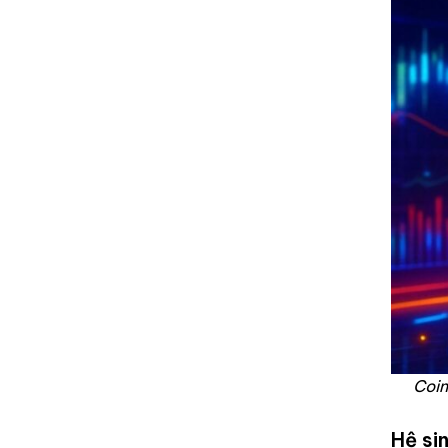
Coin
Hệ si