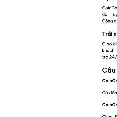
CoinCa
dõi. Tu
Cộng đồ
Trải 
Giao di
khách h
trợ 24
Câu 
CoinCa
Có đăng
CoinCa
Chưa. S