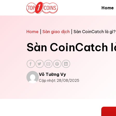
Bỏ
Home
qua
nội
dung
Home
|
Sàn giao dịch
|
Sàn CoinCatch là gì
Sàn CoinCatch l
Võ Tường Vy
Cập nhật: 28/08/2025