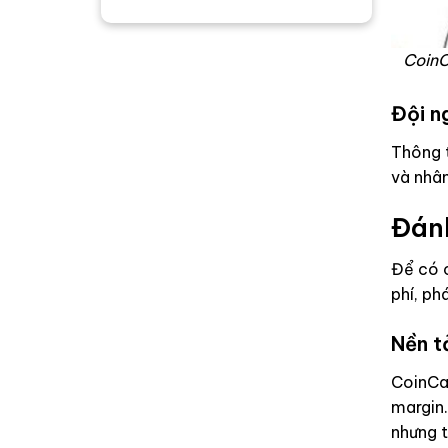
CoinC
Đội n
Thông t
và nhân
Đánh
Để có c
phí, ph
Nền t
CoinCat
margin.
nhưng t