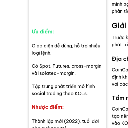
minh bạ
phân tí
Giới
Ưu điểm:
Trước k
phát tr
Giao diện dễ dùng, hỗ trợ nhiều
loại lệnh.
Địa c
Có Spot, Futures, cross-margin
CoinCat
và isolated-margin.
định kh
với các
Tập trung phát triển mô hình
social trading theo KOLs.
Tầm n
Nhược điểm:
CoinCat
tạo nê
Thành lập mới (2022), tuổi đời
vào KOL