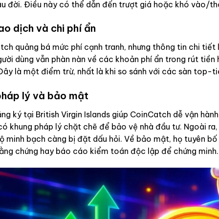
lâu đời. Điều này có thể dẫn đến trượt giá hoặc khó vào/tho
ao dịch và chi phí ẩn
ch quảng bá mức phí cạnh tranh, nhưng thông tin chi tiết
gười dùng vẫn phàn nàn về các khoản phí ẩn trong rút tiền 
ây là một điểm trừ, nhất là khi so sánh với các sàn top-tie
pháp lý và bảo mật
ng ký tại British Virgin Islands giúp CoinCatch dễ vận hành,
có khung pháp lý chặt chẽ để bảo vệ nhà đầu tư. Ngoài r
ộ minh bạch càng bị đặt dấu hỏi. Về bảo mật, họ tuyên bố
bằng chứng hay báo cáo kiểm toán độc lập để chứng minh.