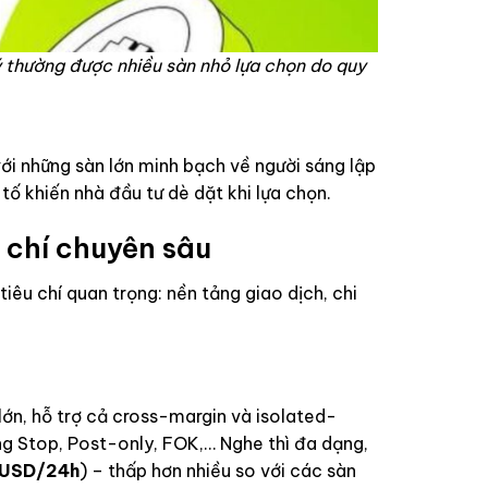
lý thường được nhiều sàn nhỏ lựa chọn do quy
ới những sàn lớn minh bạch về người sáng lập
ố khiến nhà đầu tư dè dặt khi lựa chọn.
 chí chuyên sâu
iêu chí quan trọng: nền tảng giao dịch, chi
ớn, hỗ trợ cả cross-margin và isolated-
ling Stop, Post-only, FOK,… Nghe thì đa dạng,
u USD/24h
) – thấp hơn nhiều so với các sàn