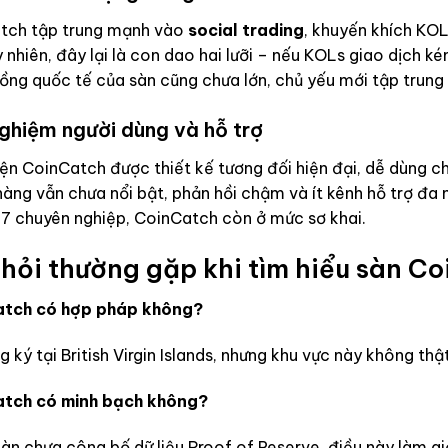
tch tập trung mạnh vào
social trading
, khuyến khích KOL
y nhiên, đây lại là con dao hai lưỡi – nếu KOLs giao dịch kém
ng quốc tế của sàn cũng chưa lớn, chủ yếu mới tập trung 
nghiệm người dùng và hỗ trợ
ện CoinCatch được thiết kế tương đối hiện đại, dễ dùng c
àng vẫn chưa nổi bật, phản hồi chậm và ít kênh hỗ trợ đa 
/7 chuyên nghiệp, CoinCatch còn ở mức sơ khai.
hỏi thường gặp khi tìm hiểu sàn C
tch có hợp pháp không?
 ký tại British Virgin Islands, nhưng khu vực này không thậ
tch có minh bạch không?
àn chưa công bố dữ liệu Proof of Reserve, điều này làm gi