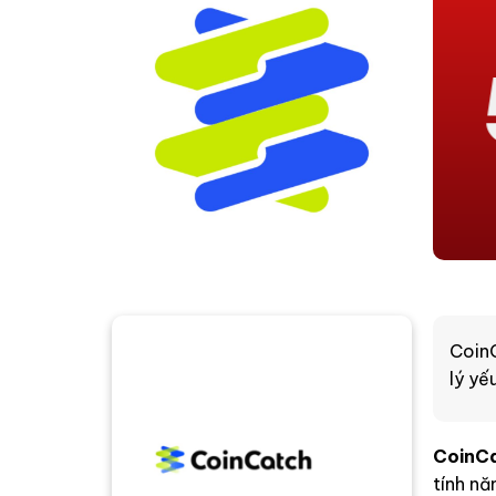
CoinC
lý yế
CoinC
tính nă