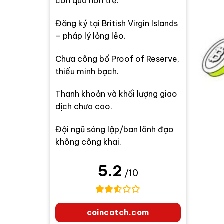
còn quá non trẻ.
Đăng ký tại British Virgin Islands
– pháp lý lỏng lẻo.
Chưa công bố Proof of Reserve,
thiếu minh bạch.
Thanh khoản và khối lượng giao
dịch chưa cao.
Đội ngũ sáng lập/ban lãnh đạo
không công khai.
5.2
/10
coincatch.com