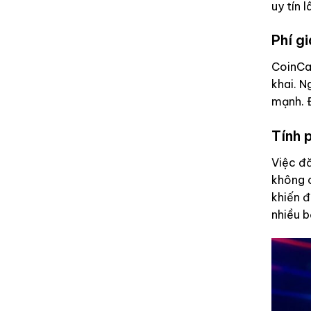
uy tín 
Phí gi
CoinCat
khai. N
mạnh. Đ
Tính 
Việc đă
không 
khiến đ
nhiều 