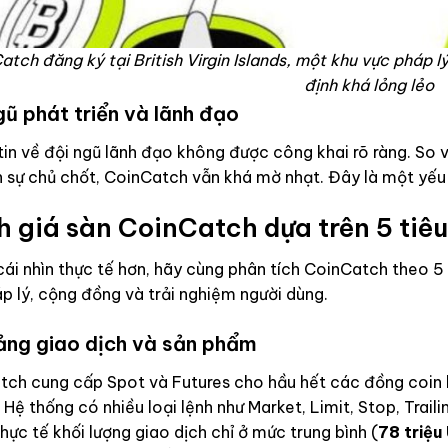
atch đăng ký tại British Virgin Islands, một khu vực pháp 
định khá lỏng lẻo
gũ phát triển và lãnh đạo
in về đội ngũ lãnh đạo không được công khai rõ ràng. So v
 sự chủ chốt, CoinCatch vẫn khá mờ nhạt. Đây là một yếu t
 giá sàn CoinCatch dựa trên 5 tiêu
ái nhìn thực tế hơn, hãy cùng phân tích CoinCatch theo 5 t
áp lý, cộng đồng và trải nghiệm người dùng.
ảng giao dịch và sản phẩm
ch cung cấp Spot và Futures cho hầu hết các đồng coin l
 Hệ thống có nhiều loại lệnh như Market, Limit, Stop, Trai
hực tế khối lượng giao dịch chỉ ở mức trung bình (
78 triệ