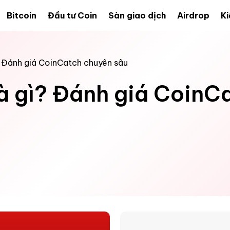
Bitcoin
Đầu tư Coin
Sàn giao dịch
Airdrop
Ki
? Đánh giá CoinCatch chuyên sâu
à gì? Đánh giá CoinC