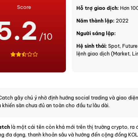
Score
Hỗ trợ giao dịch:
Hơn 100
5.2
Năm thành lập:
2022
Người sáng lập:
/10
Hệ sinh thái:
Spot, Future
lệnh giao dịch (Market, L
atch gây chú ý nhờ định hướng social trading và giao diện
u khiến sàn chưa đủ an toàn cho đầu tư lâu dài.
atch
là một cái tên còn khá mới trên thị trường crypto, ra
ng đa dạng, thanh khoản sâu và hướng đến cộng đồng KOLs,