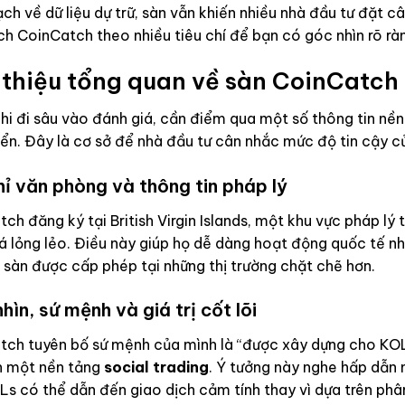
ch về dữ liệu dự trữ, sàn vẫn khiến nhiều nhà đầu tư đặt c
ch CoinCatch theo nhiều tiêu chí để bạn có góc nhìn rõ ràn
 thiệu tổng quan về sàn CoinCatch
hi đi sâu vào đánh giá, cần điểm qua một số thông tin nền 
iển. Đây là cơ sở để nhà đầu tư cân nhắc mức độ tin cậy 
hỉ văn phòng và thông tin pháp lý
ch đăng ký tại British Virgin Islands, một khu vực pháp lý
á lỏng lẻo. Điều này giúp họ dễ dàng hoạt động quốc tế n
 sàn được cấp phép tại những thị trường chặt chẽ hơn.
hìn, sứ mệnh và giá trị cốt lõi
ch tuyên bố sứ mệnh của mình là “được xây dựng cho KOLs
n một nền tảng
social trading
. Ý tưởng này nghe hấp dẫn n
s có thể dẫn đến giao dịch cảm tính thay vì dựa trên phâ