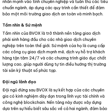
nhấn mạnh vào tính chuyên nghiệp và tuân thủ các tiêu
chuẩn ngành, áp dụng các quy trình cần thiết để đảm
bảo một môi trường giao dịch an toàn và minh bạch.
Tầm nhìn & Sứ mệnh
Tầm nhìn của BVOX là trở thành nền tảng giao dịch
phái sinh hàng đầu cho các nhà giao dịch chuyên
nghiệp trên toàn thế giới. Sứ mệnh của họ là cung cấp
các công cụ giao dịch mạnh mẽ, dịch vụ hỗ trợ khách
hàng tận tâm 24/7 và các chương trình giáo dục chất
lượng cao, giúp người dùng tự tin điều hướng thị trường
tài sản kỹ thuật số phức tạp.
Đội ngũ lãnh đạo
Đội ngũ đứng sau BVOX là sự kết hợp của các chuyên
gia có kinh nghiệm dày dạn trong lĩnh vực tài chính và
công nghệ blockchain. Nền tảng này được xây dựng
dựa trên sự hiểu biết sâu sắc về cả hai ngành, đảm bảo