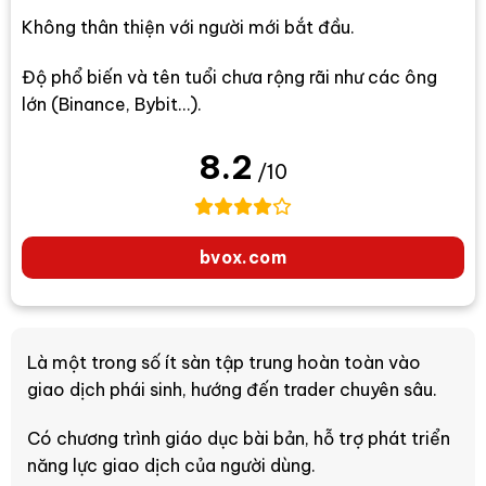
Không thân thiện với người mới bắt đầu.
Độ phổ biến và tên tuổi chưa rộng rãi như các ông
lớn (Binance, Bybit…).
8.2
/10
bvox.com
Là một trong số ít sàn tập trung hoàn toàn vào
giao dịch phái sinh, hướng đến trader chuyên sâu.
Có chương trình giáo dục bài bản, hỗ trợ phát triển
năng lực giao dịch của người dùng.