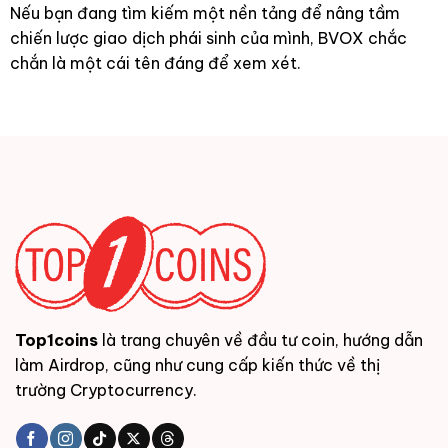
Nếu bạn đang tìm kiếm một nền tảng để nâng tầm
chiến lược giao dịch phái sinh của mình, BVOX chắc
chắn là một cái tên đáng để xem xét.
Top1coins
là trang chuyên về đầu tư coin, hướng dẫn
làm Airdrop, cũng như cung cấp kiến thức về thị
trường Cryptocurrency.