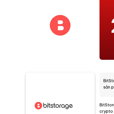
BitSt
sản p
BitStor
crypto 