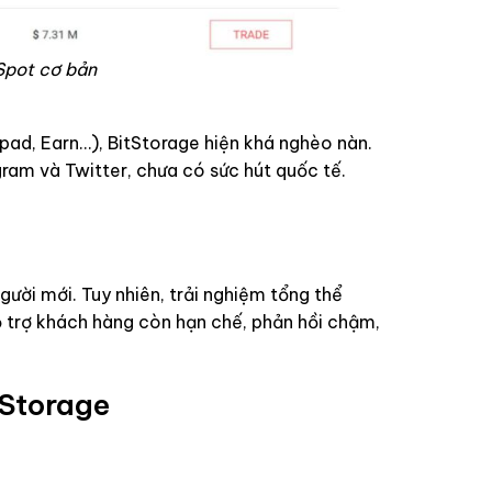
Spot cơ bản
hpad, Earn…), BitStorage hiện khá nghèo nàn.
am và Twitter, chưa có sức hút quốc tế.
ười mới. Tuy nhiên, trải nghiệm tổng thể
hỗ trợ khách hàng còn hạn chế, phản hồi chậm,
tStorage