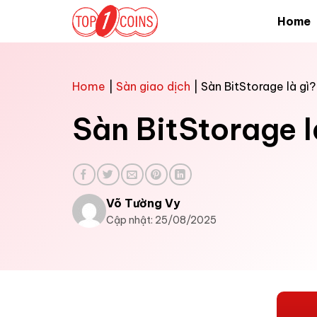
Bỏ
Home
qua
nội
dung
Home
|
Sàn giao dịch
|
Sàn BitStorage là gì
Sàn BitStorage l
Võ Tường Vy
Cập nhật: 25/08/2025