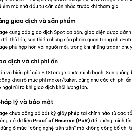
điểm mà nhà đầu tư cần cân nhắc trước khi tham gia.
ảng giao dịch và sản phẩm
age cung cấp giao dịch Spot cơ bản, giao diện được đánh g
 đối thủ lớn, sàn thiếu những sản phẩm quan trọng như Futu
age phù hợp hơn với người mới, trong khi những trader chuy
ao dịch và chi phí ẩn
in về biểu phí của BitStorage chưa minh bạch. Sàn quảng bá
ông khai rõ mức phí maker/taker, cũng như các chi phí ẩn 
o ngại rủi ro khi giao dịch khối lượng lớn.
pháp lý và bảo mật
age chưa công bố bất kỳ giấy phép tài chính nào từ các t
hông có dữ liệu
Proof of Reserve (PoR)
để chứng minh tính
 dừng ở mức “công nghệ tiên tiến” mà không công bố chi t