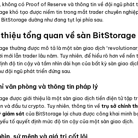
, không có Proof of Reserve và thông tin về đội ngũ phát t
age khó tạo được niềm tin trong mắt trader chuyên nghiệp
 BitStorage dường như đang tụt lại phía sau.
 thiệu tổng quan về sàn BitStorage
age thường được mô tả là một sàn giao dịch “revolutionar
i mới lẫn trader lâu năm. Tuy nhiên, để hiểu rõ hơn về nền 
ịnh độ tin cậy và tầm nhìn dài hạn của bất kỳ sàn giao dịch 
ư đội ngũ phát triển đứng sau.
hỉ văn phòng và thông tin pháp lý
age được giới thiệu là một sàn giao dịch tiền điện tử tập t
 và đầu tư crypto. Tuy nhiên, thông tin về
trụ sở chính t
ý giám sát
của BitStorage lại chưa được công khai minh bạ
 yếu tố quyết định mức độ tin cậy của một sàn giao dịch.
hìn, sứ mệnh và giá trị cốt lõi