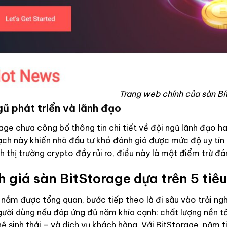
Trang web chính của sàn Bí
gũ phát triển và lãnh đạo
age chưa công bố thông tin chi tiết về đội ngũ lãnh đạo ha
ch này khiến nhà đầu tư khó đánh giá được mức độ uy tín
h thị trường crypto đầy rủi ro, điều này là một điểm trừ đá
 giá sàn BitStorage dựa trên 5 tiê
 nắm được tổng quan, bước tiếp theo là đi sâu vào trải ngh
ười dùng nếu đáp ứng đủ năm khía cạnh: chất lượng nền tản
ệ sinh thái – và dịch vụ khách hàng. Với BitStorage, năm t