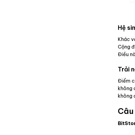
Hệ si
Khác vớ
Cộng đ
Điều nà
Trải 
Điểm cộ
không c
không đ
Câu 
BitSto