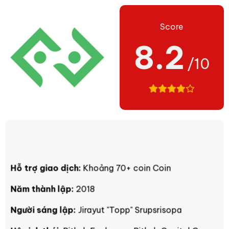
Score
8.2
/10
Hỗ trợ giao dịch:
Khoảng 70+ coin Coin
Năm thành lập:
2018
Người sáng lập:
Jirayut "Topp" Srupsrisopa