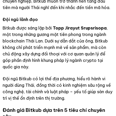
chuyên nghiệp, Bitkub muốn trở thành nền tảng đầu
tiên mà người Thái nghĩ đến khi nhắc đến tiền mã hóa.
Đội ngũ lãnh đạo
Bitkub được sáng lập bởi
Topp Jirayut Srupsrisopa
,
một trong những gương mặt tiên phong trong ngành
blockchain Thái Lan. Dưới sự dẫn dắt của ông, Bitkub
không chỉ phát triển mạnh mẽ về sản phẩm, mà còn
chủ động xây dựng đối thoại với cơ quan quản lý để
góp phần định hình khung pháp lý ngành crypto tại
quốc gia này.
Đội ngũ Bitkub có lợi thế địa phương, hiểu rõ hành vi
người dùng Thái, đồng thời có kinh nghiệm sâu rộng về
công nghệ, tài chính và luật pháp – yếu tố giúp sàn duy
trì vị thế ổn định trên thị trường.
Đánh giá Bitkub dựa trên 5 tiêu chí chuyên