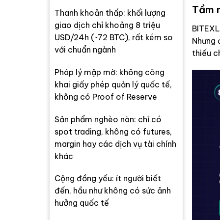
Tầm n
Thanh khoản thấp: khối lượng
giao dịch chỉ khoảng 8 triệu
BITEXLI
USD/24h (~72 BTC), rất kém so
Nhưng đ
với chuẩn ngành
thiếu c
Pháp lý mập mờ: không công
khai giấy phép quản lý quốc tế,
không có Proof of Reserve
Sản phẩm nghèo nàn: chỉ có
spot trading, không có futures,
margin hay các dịch vụ tài chính
khác
Cộng đồng yếu: ít người biết
đến, hầu như không có sức ảnh
hưởng quốc tế