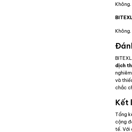
Không. 
BITEXL
Không. 
Đánh
BITEXLI
dịch t
nghiêm 
và thiế
chắc ch
Kết 
Tổng kế
cộng đồ
tế. Với