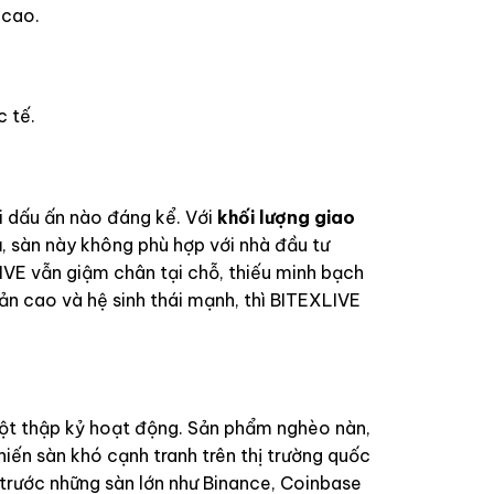
 cao.
c tế.
i dấu ấn nào đáng kể. Với
khối lượng giao
u
, sàn này không phù hợp với nhà đầu tư
IVE vẫn giậm chân tại chỗ, thiếu minh bạch
n cao và hệ sinh thái mạnh, thì BITEXLIVE
một thập kỷ hoạt động. Sản phẩm nghèo nàn,
iến sàn khó cạnh tranh trên thị trường quốc
trước những sàn lớn như Binance, Coinbase