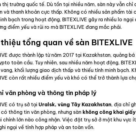
 thị trường quốc tế. Dù tồn tại nhiều năm, sàn này vẫn chỉ 
n và thanh khoản cực thấp. Không có nhiều sản phẩm tài c
inh bạch trong hoạt động, BITEXLIVE gây ra nhiều lo ngại c
ững điểm yếu và rủi ro mà BITEXLIVE đang mắc phải.
 thiệu tổng quan về sàn BITEXLIVE
VE được thành lập từ năm 2017 tại Kazakhstan, quảng bá l
ypto toàn cầu. Tuy nhiên, sau nhiều năm hoạt động, BITEX
g vang, khối lượng giao dịch thấp và thiếu tính minh bạch. K
VE còn rất nhiều điểm yếu và khó có thể trở thành lựa chọ
hỉ văn phòng và thông tin pháp lý
VE có trụ sở tại
Uralsk, vùng Tây Kazakhstan
, địa chỉ 
 có thông tin văn phòng, nhưng sàn
không công khai giấy
i chính lớn nào công nhận. Việc đặt trụ sở ở một khu vực ít
ghi ngại về tính hợp pháp và an toàn vốn.