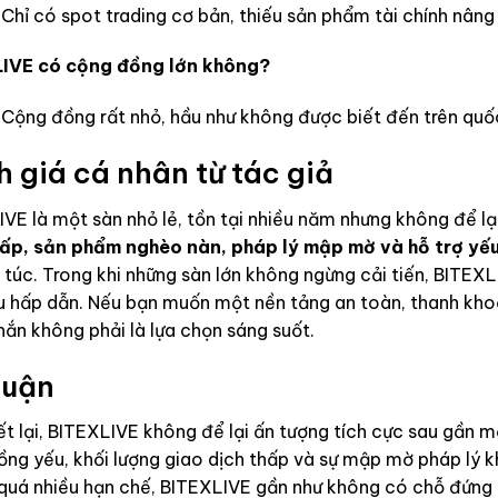
Chỉ có spot trading cơ bản, thiếu sản phẩm tài chính nâng
IVE có cộng đồng lớn không?
Cộng đồng rất nhỏ, hầu như không được biết đến trên quố
 giá cá nhân từ tác giả
VE là một sàn nhỏ lẻ, tồn tại nhiều năm nhưng không để lạ
hấp, sản phẩm nghèo nàn, pháp lý mập mờ và hỗ trợ yế
túc. Trong khi những sàn lớn không ngừng cải tiến, BITEXL
u hấp dẫn. Nếu bạn muốn một nền tảng an toàn, thanh khoả
ắn không phải là lựa chọn sáng suốt.
luận
t lại, BITEXLIVE không để lại ấn tượng tích cực sau gần 
ng yếu, khối lượng giao dịch thấp và sự mập mờ pháp lý kh
 quá nhiều hạn chế, BITEXLIVE gần như không có chỗ đứng 