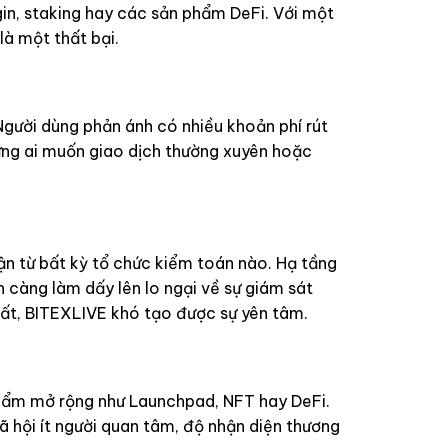
gin, staking hay các sản phẩm DeFi. Với một
là một thất bại.
gười dùng phản ánh có nhiều khoản phí rút
hững ai muốn giao dịch thường xuyên hoặc
ận từ bất kỳ tổ chức kiểm toán nào. Hạ tầng
 càng làm dấy lên lo ngại về sự giám sát
 mất, BITEXLIVE khó tạo được sự yên tâm.
hẩm mở rộng như Launchpad, NFT hay DeFi.
 hội ít người quan tâm, độ nhận diện thương