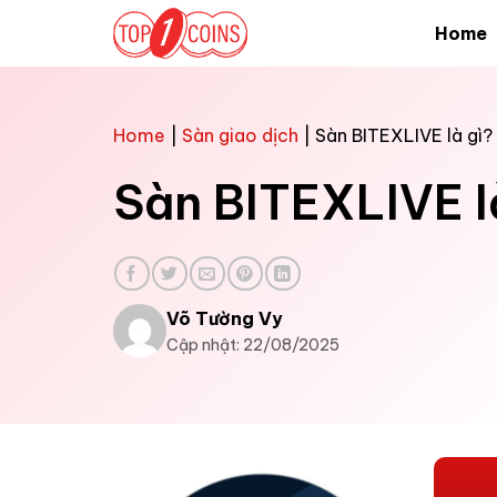
Bỏ
Home
qua
nội
dung
Home
|
Sàn giao dịch
|
Sàn BITEXLIVE là gì?
Sàn BITEXLIVE l
Võ Tường Vy
Cập nhật: 22/08/2025