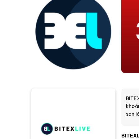
BITEX
khoản
sàn l
BITEX