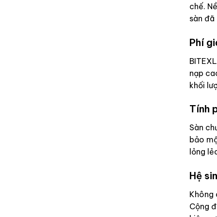
chế. Nề
sàn đã 
Phí gi
BITEXLI
nạp cao
khối lư
Tính 
Sàn ch
bảo mật
lỏng lẻ
Hệ si
Không 
Cộng đồ