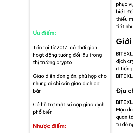
phục vụ
biết đế
thiếu m
tiết nh
Ưu điểm:
Giới
Tồn tại từ 2017, có thời gian
BITEXLI
hoạt động tương đối lâu trong
dịch cr
thị trường crypto
ít tiến
BITEXLI
Giao diện đơn giản, phù hợp cho
những ai chỉ cần giao dịch cơ
Địa c
bản
BITEXLI
Có hỗ trợ một số cặp giao dịch
Mặc dù
phổ biến
quan tà
tư dễ n
Nhược điểm: