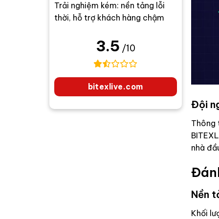
Trải nghiệm kém: nền tảng lỗi
thời, hỗ trợ khách hàng chậm
3.5
/10
bitexlive.com
Đội n
Thông t
BITEXLI
nhà đầu
Đánh
Nền t
Khối lư