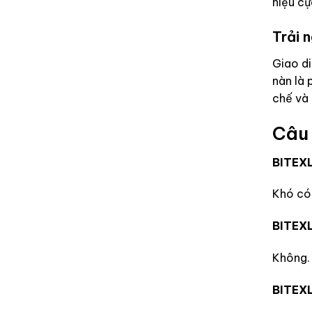
hiệu cự
Trải 
Giao di
nàn là 
chế và 
Câu 
BITEXL
Khó có 
BITEXL
Không. 
BITEXL