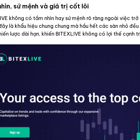
hìn, sứ mệnh và giá trị cốt lõi
VE không có tầm nhìn hay sứ mệnh rõ ràng ngoài việc trở 
ây là khẩu hiệu chung chung mà hầu hết các sàn nhỏ đều sử
hiến lược dài hạn, khiến BITEXLIVE không có lợi thế cạnh t