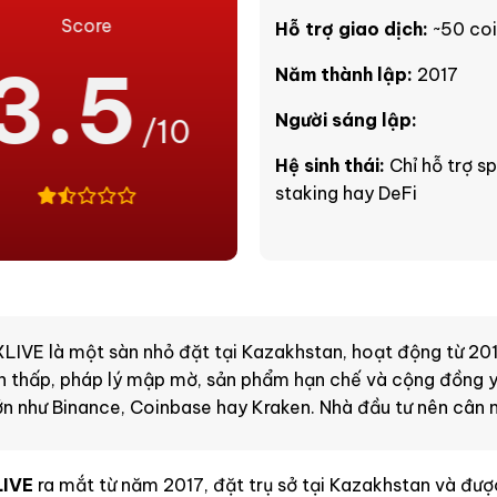
Score
Hỗ trợ giao dịch:
~50 coi
3.5
Năm thành lập:
2017
Người sáng lập:
/10
Hệ sinh thái:
Chỉ hỗ trợ s
staking hay DeFi
LIVE là một sàn nhỏ đặt tại Kazakhstan, hoạt động từ 201
 thấp, pháp lý mập mờ, sản phẩm hạn chế và cộng đồng yế
ớn như Binance, Coinbase hay Kraken. Nhà đầu tư nên cân n
LIVE
ra mắt từ năm 2017, đặt trụ sở tại Kazakhstan và được