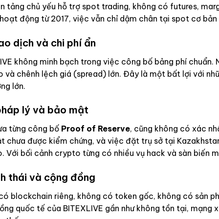
n tảng chủ yếu hỗ trợ spot trading, không có futures, mar
hoạt động từ 2017, việc vẫn chỉ dậm chân tại spot cơ bản 
ao dịch và chi phí ẩn
VE không minh bạch trong việc công bố bảng phí chuẩn. N
 và chênh lệch giá (spread) lớn. Đây là một bất lợi với n
ợng lớn.
pháp lý và bảo mật
ưa từng công bố
Proof of Reserve
, cũng không có xác nh
 chưa được kiểm chứng, và việc đặt trụ sở tại Kazakhstan
o. Với bối cảnh crypto từng có nhiều vụ hack và sàn biến
nh thái và cộng đồng
có blockchain riêng, không có token gốc, không có sản p
ng quốc tế của BITEXLIVE gần như không tồn tại, mạng xã